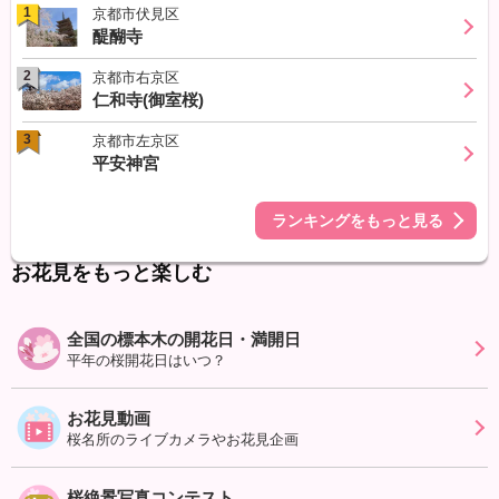
1
京都市伏見区
醍醐寺
2
京都市右京区
仁和寺(御室桜)
3
京都市左京区
平安神宮
ランキングをもっと見る
お花見をもっと楽しむ
全国の標本木の開花日・満開日
平年の桜開花日はいつ？
お花見動画
桜名所のライブカメラやお花見企画
桜絶景写真コンテスト