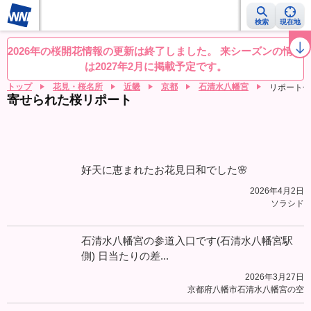
検索
現在地
桜レーダー
名所ランキング
桜開花予想NEWS
お花見動画
目的別
2026年の桜開花情報の更新は終了しました。 来シーズンの情報
は2027年2月に掲載予定です。
トップ
花見・桜名所
近畿
京都
石清水八幡宮
リポート一
寄せられた桜リポート
好天に恵まれたお花見日和でした🌸
2026年4月2日
ソラシド
石清水八幡宮の参道入口です(石清水八幡宮駅
側) 日当たりの差...
2026年3月27日
京都府八幡市石清水八幡宮の空