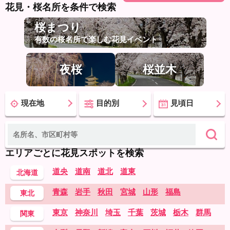
花見・桜名所を条件で検索
桜まつり
有数の桜名所で楽しむ花見イベント
夜桜
桜並木
現在地
目的別
見頃日
エリアごとに花見スポットを検索
道央
道南
道北
道東
北海道
青森
岩手
秋田
宮城
山形
福島
東北
東京
神奈川
埼玉
千葉
茨城
栃木
群馬
関東