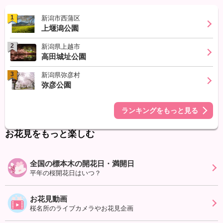
1
新潟市西蒲区
上堰潟公園
2
新潟県上越市
高田城址公園
3
新潟県弥彦村
弥彦公園
ランキングをもっと見る
お花見をもっと楽しむ
全国の標本木の開花日・満開日
平年の桜開花日はいつ？
お花見動画
桜名所のライブカメラやお花見企画