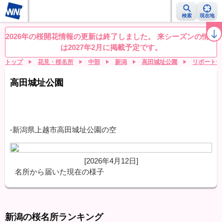
検索
現在地
桜レーダー
名所ランキング
桜開花予想NEWS
お花見動画
目的別
2026年の桜開花情報の更新は終了しました。 来シーズンの情報
は2027年2月に掲載予定です。
トップ
花見・桜名所
中部
新潟
高田城址公園
リポート一
高田城址公園
-新潟県上越市高田城址公園の空
[2026年4月12日]
名所から届いた現在の様子
新潟の桜名所ランキング