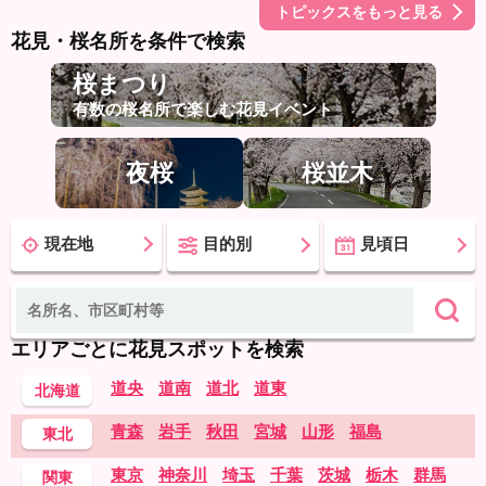
トピックスをもっと見る
花見・桜名所を条件で検索
桜まつり
有数の桜名所で楽しむ花見イベント
夜桜
桜並木
現在地
目的別
見頃日
エリアごとに花見スポットを検索
道央
道南
道北
道東
北海道
青森
岩手
秋田
宮城
山形
福島
東北
東京
神奈川
埼玉
千葉
茨城
栃木
群馬
関東