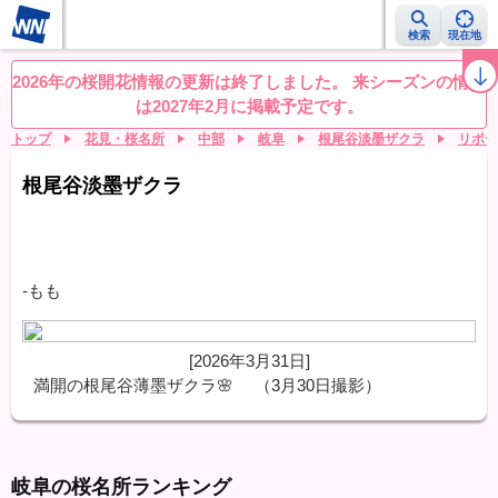
検索
現在地
桜レーダー
名所ランキング
桜開花予想NEWS
お花見動画
目的別
2026年の桜開花情報の更新は終了しました。 来シーズンの情報
は2027年2月に掲載予定です。
トップ
花見・桜名所
中部
岐阜
根尾谷淡墨ザクラ
リポー
根尾谷淡墨ザクラ
-もも
[2026年3月31日]
満開の根尾谷薄墨ザクラ🌸 （3月30日撮影）
岐阜の桜名所ランキング