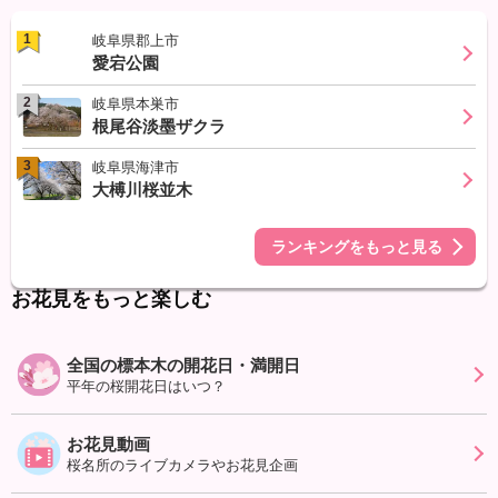
1
岐阜県郡上市
愛宕公園
2
岐阜県本巣市
根尾谷淡墨ザクラ
3
岐阜県海津市
大榑川桜並木
ランキングをもっと見る
お花見をもっと楽しむ
全国の標本木の開花日・満開日
平年の桜開花日はいつ？
お花見動画
桜名所のライブカメラやお花見企画