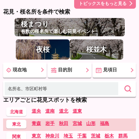
トピックスをもっと見る
花見・桜名所を条件で検索
桜まつり
有数の桜名所で楽しむ花見イベント
夜桜
桜並木
現在地
目的別
見頃日
エリアごとに花見スポットを検索
道央
道南
道北
道東
北海道
青森
岩手
秋田
宮城
山形
福島
東北
東京
神奈川
埼玉
千葉
茨城
栃木
群馬
関東