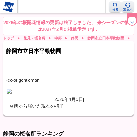
検索
現在地
桜レーダー
名所ランキング
桜開花予想NEWS
お花見動画
目的別
2026年の桜開花情報の更新は終了しました。 来シーズンの情報
は2027年2月に掲載予定です。
トップ
花見・桜名所
中部
静岡
静岡市立日本平動物園
リ
静岡市立日本平動物園
-color gentleman
[2026年4月9日]
名所から届いた現在の様子
静岡の桜名所ランキング