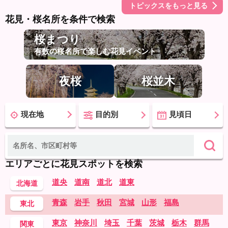
トピックスをもっと見る
花見・桜名所を条件で検索
桜まつり
有数の桜名所で楽しむ花見イベント
夜桜
桜並木
現在地
目的別
見頃日
エリアごとに花見スポットを検索
道央
道南
道北
道東
北海道
青森
岩手
秋田
宮城
山形
福島
東北
東京
神奈川
埼玉
千葉
茨城
栃木
群馬
関東