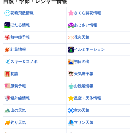
自然・季節・レジャー情報
花粉飛散情報
さくら開花情報
ほたる情報
あじさい情報
熱中症予報
花火天気
紅葉情報
イルミネーション
スキー＆スノボ
初日の出
初詣
天気痛予報
服装予報
お洗濯情報
紫外線情報
星空・天体情報
山の天気
空の天気
釣り天気
マリン天気