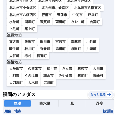
北九州市門司区
北九州市若松区
北九州市戸畑区
北九州市小倉北区
北九州市小倉南区
北九州市八幡東区
北九州市八幡西区
行橋市
豊前市
中間市
芦屋町
水巻町
岡垣町
遠賀町
苅田町
みやこ町
吉富町
上毛町
築上町
筑豊地方
直方市
飯塚市
田川市
宮若市
嘉麻市
小竹町
鞍手町
桂川町
香春町
添田町
糸田町
川崎町
大任町
赤村
福智町
筑後地方
大牟田市
久留米市
柳川市
八女市
筑後市
大川市
小郡市
うきは市
朝倉市
みやま市
筑前町
東峰村
大刀洗町
大木町
広川町
福岡のアメダス
もっと見る
気温
降水量
風
湿度
順位
地点
観測値