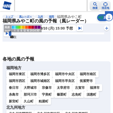
検索
現在地
雨雲レーダー
台風情報
地震情報
福岡県みやこ町
警報・注意報
2週間天気
ラ
トップ
風レーダー
九州
福岡
風
福岡県みやこ町の風の予報（風レーダー）
8/10 (月) 15:00 予想
現在
6h
12
24
36
48
60
72
各地の風の予報
福岡地方
福岡市東区
福岡市博多区
福岡市中央区
福岡市南区
福岡市西区
福岡市城南区
福岡市早良区
筑紫野市
春日市
大野城市
宗像市
太宰府市
古賀市
福津市
糸島市
那珂川市
宇美町
篠栗町
志免町
須惠町
新宮町
久山町
粕屋町
北九州地方