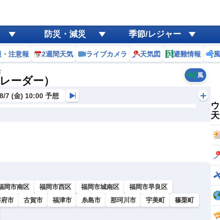
防災・減災
季節/レジャー
報・注意報
2週間天気
ライブカメラ
天気図
避難情報
市
風
レーダー）
8/7 (金) 10:00 予想
ウ
天
福岡市南区
福岡市西区
福岡市城南区
福岡市早良区
宰府市
古賀市
福津市
糸島市
那珂川市
宇美町
篠栗町