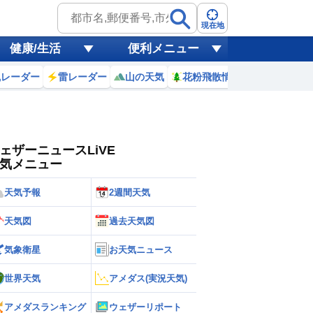
ゲリラ
風
現在地
健康/生活
便利メニュー
黄砂
風レーダー
雷レーダー
山の天気
花粉飛散情報
世界天気
天気
台風
ェザーニュースLiVE
気メニュー
天気予報
2週間天気
天気図
過去天気図
気象衛星
お天気ニュース
世界天気
アメダス(実況天気)
アメダスランキング
ウェザーリポート