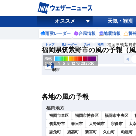
オススメ
天気・観測
雨雲レーダー
台風情報
地震情報
警
福岡県筑紫野
トップ
風レーダー
九州
福岡
福岡県筑紫野市の風の予報（風
現在
6h
12
24
36
48
60
72
各地の風の予報
福岡地方
福岡市東区
福岡市博多区
福岡市中央区
筑紫野市
春日市
大野城市
宗像市
太
志免町
須惠町
新宮町
久山町
粕屋町