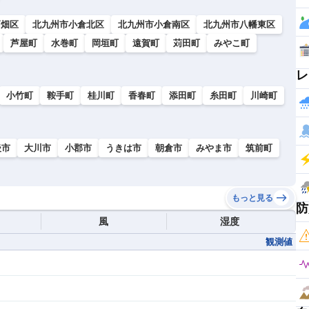
戸畑区
北九州市小倉北区
北九州市小倉南区
北九州市八幡東区
芦屋町
水巻町
岡垣町
遠賀町
苅田町
みやこ町
レ
小竹町
鞍手町
桂川町
香春町
添田町
糸田町
川崎町
後市
大川市
小郡市
うきは市
朝倉市
みやま市
筑前町
もっと見る
防
風
湿度
観測値