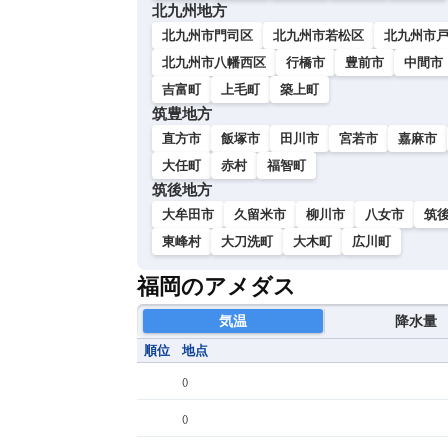
北九州地方
北九州市門司区
北九州市若松区
北九州市
北九州市八幡西区
行橋市
豊前市
中間市
吉富町
上毛町
築上町
筑豊地方
直方市
飯塚市
田川市
宮若市
嘉麻市
大任町
赤村
福智町
筑後地方
大牟田市
久留米市
柳川市
八女市
筑
東峰村
大刀洗町
大木町
広川町
福岡のアメダス
気温
降水量
順位
地点
(
)
(
)