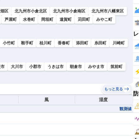
戸畑区
北九州市小倉北区
北九州市小倉南区
北九州市八幡東区
芦屋町
水巻町
岡垣町
遠賀町
苅田町
みやこ町
レ
小竹町
鞍手町
桂川町
香春町
添田町
糸田町
川崎町
後市
大川市
小郡市
うきは市
朝倉市
みやま市
筑前町
もっと見る
防
風
湿度
観測値