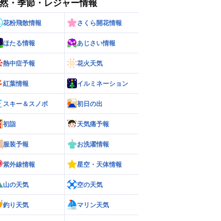
然・季節・レジャー情報
花粉飛散情報
さくら開花情報
ほたる情報
あじさい情報
熱中症予報
花火天気
紅葉情報
イルミネーション
スキー＆スノボ
初日の出
初詣
天気痛予報
服装予報
お洗濯情報
紫外線情報
星空・天体情報
ー
世界の雨雲レーダー
山の天気
空の天気
釣り天気
マリン天気