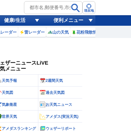
ゲリラ
風
現在地
健康/生活
便利メニュー
黄砂
風レーダー
雷レーダー
山の天気
花粉飛散情報
世界天気
天気
台風
ェザーニュースLiVE
気メニュー
天気予報
2週間天気
天気図
過去天気図
気象衛星
お天気ニュース
世界天気
アメダス(実況天気)
アメダスランキング
ウェザーリポート