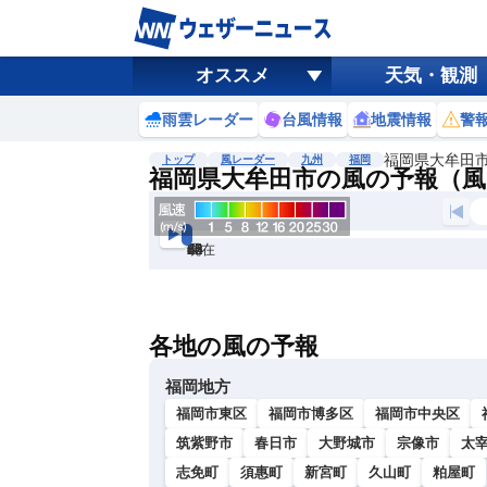
オススメ
天気・観測
雨雲レーダー
台風情報
地震情報
警
福岡県大牟田
トップ
風レーダー
九州
福岡
福岡県大牟田市の風の予報（風
現在
6h
12
24
36
48
60
72
各地の風の予報
福岡地方
福岡市東区
福岡市博多区
福岡市中央区
筑紫野市
春日市
大野城市
宗像市
太
志免町
須惠町
新宮町
久山町
粕屋町