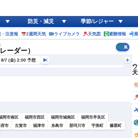
防災・減災
季節/レジャー
報・注意報
2週間天気
ライブカメラ
天気図
避難情報
市
風
レーダー）
8/7 (金) 2:00 予想
ウ
天
福岡市南区
福岡市西区
福岡市城南区
福岡市早良区
宰府市
古賀市
福津市
糸島市
那珂川市
宇美町
篠栗町