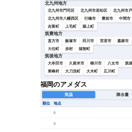
北九州地方
北九州市門司区
北九州市若松区
北九州市
北九州市八幡西区
行橋市
豊前市
中間市
吉富町
上毛町
築上町
筑豊地方
直方市
飯塚市
田川市
宮若市
嘉麻市
大任町
赤村
福智町
筑後地方
大牟田市
久留米市
柳川市
八女市
筑
東峰村
大刀洗町
大木町
広川町
福岡のアメダス
気温
降水量
順位
地点
(
)
(
)