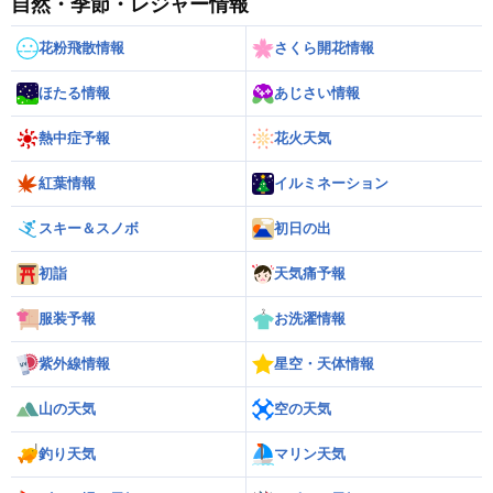
自然・季節・レジャー情報
花粉飛散情報
さくら開花情報
ほたる情報
あじさい情報
熱中症予報
花火天気
紅葉情報
イルミネーション
スキー＆スノボ
初日の出
初詣
天気痛予報
服装予報
お洗濯情報
紫外線情報
星空・天体情報
山の天気
空の天気
釣り天気
マリン天気