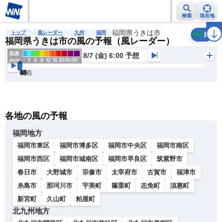
検索
現在地
雨雲レーダー
台風情報
地震情報
福岡県うきは市
警報・注意報
2週間天気
ラ
トップ
風レーダー
九州
福岡
風
福岡県うきは市の風の予報（風レーダー）
8/7 (金) 6:00 予想
現在
6h
12
24
36
48
60
72
各地の風の予報
福岡地方
福岡市東区
福岡市博多区
福岡市中央区
福岡市南区
福岡市西区
福岡市城南区
福岡市早良区
筑紫野市
春日市
大野城市
宗像市
太宰府市
古賀市
福津市
糸島市
那珂川市
宇美町
篠栗町
志免町
須惠町
新宮町
久山町
粕屋町
北九州地方