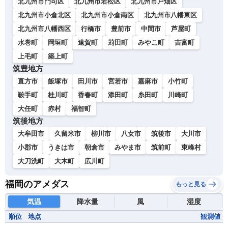
北九州市門司区
北九州市若松区
北九州市戸畑区
北九州市小倉北区
北九州市小倉南区
北九州市八幡東区
北九州市八幡西区
行橋市
豊前市
中間市
芦屋町
水巻町
岡垣町
遠賀町
苅田町
みやこ町
吉富町
上毛町
築上町
筑豊地方
直方市
飯塚市
田川市
宮若市
嘉麻市
小竹町
鞍手町
桂川町
香春町
添田町
糸田町
川崎町
大任町
赤村
福智町
筑後地方
大牟田市
久留米市
柳川市
八女市
筑後市
大川市
小郡市
うきは市
朝倉市
みやま市
筑前町
東峰村
大刀洗町
大木町
広川町
福岡のアメダス
もっと見る
気温
降水量
風
湿度
順位
地点
観測値