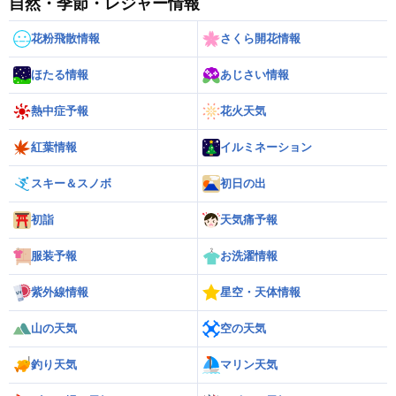
自然・季節・レジャー情報
花粉飛散情報
さくら開花情報
ほたる情報
あじさい情報
熱中症予報
花火天気
紅葉情報
イルミネーション
スキー＆スノボ
初日の出
初詣
天気痛予報
服装予報
お洗濯情報
紫外線情報
星空・天体情報
山の天気
空の天気
釣り天気
マリン天気