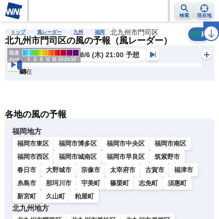
検索
現在地
雨雲レーダー
台風情報
地震情報
北九州市門司区
警報・注意報
2週間天気
ラ
トップ
風レーダー
九州
福岡
風
北九州市門司区の風の予報（風レーダー）
8/6 (木) 21:00 予想
現在
6h
12
24
36
48
60
72
各地の風の予報
福岡地方
福岡市東区
福岡市博多区
福岡市中央区
福岡市南区
福岡市西区
福岡市城南区
福岡市早良区
筑紫野市
春日市
大野城市
宗像市
太宰府市
古賀市
福津市
糸島市
那珂川市
宇美町
篠栗町
志免町
須惠町
新宮町
久山町
粕屋町
北九州地方