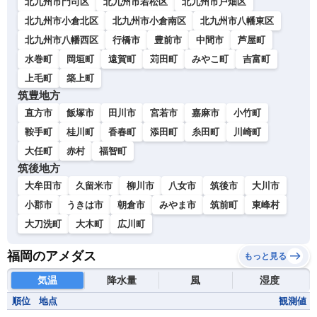
北九州市門司区
北九州市若松区
北九州市戸畑区
北九州市小倉北区
北九州市小倉南区
北九州市八幡東区
北九州市八幡西区
行橋市
豊前市
中間市
芦屋町
水巻町
岡垣町
遠賀町
苅田町
みやこ町
吉富町
上毛町
築上町
筑豊地方
直方市
飯塚市
田川市
宮若市
嘉麻市
小竹町
鞍手町
桂川町
香春町
添田町
糸田町
川崎町
大任町
赤村
福智町
筑後地方
大牟田市
久留米市
柳川市
八女市
筑後市
大川市
小郡市
うきは市
朝倉市
みやま市
筑前町
東峰村
大刀洗町
大木町
広川町
福岡のアメダス
もっと見る
気温
降水量
風
湿度
順位
地点
観測値