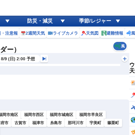
防災・減災
季節/レジャー
報・注意報
2週間天気
ライブカメラ
天気図
避難情報
風
ーダー）
8/9 (日) 2:00 予想
ウ
天
福岡市南区
福岡市西区
福岡市城南区
福岡市早良区
宰府市
古賀市
福津市
糸島市
那珂川市
宇美町
篠栗町