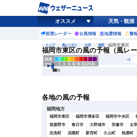
オススメ
天気・観測
雨雲レーダー
台風情報
地震情報
警
福岡市東区
トップ
風レーダー
九州
福岡
福岡市東区の風の予報（風レ
現在
6h
12
24
36
48
60
72
各地の風の予報
福岡地方
福岡市東区
福岡市博多区
福岡市中央区
筑紫野市
春日市
大野城市
宗像市
太
志免町
須惠町
新宮町
久山町
粕屋町