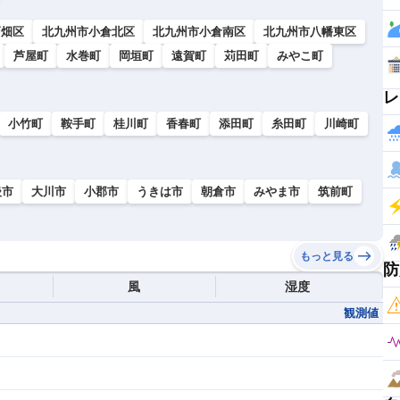
戸畑区
北九州市小倉北区
北九州市小倉南区
北九州市八幡東区
芦屋町
水巻町
岡垣町
遠賀町
苅田町
みやこ町
レ
小竹町
鞍手町
桂川町
香春町
添田町
糸田町
川崎町
後市
大川市
小郡市
うきは市
朝倉市
みやま市
筑前町
もっと見る
防
風
湿度
観測値