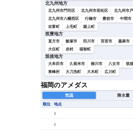
北九州地方
北九州市門司区
北九州市若松区
北九州市
北九州市八幡西区
行橋市
豊前市
中間市
吉富町
上毛町
築上町
筑豊地方
直方市
飯塚市
田川市
宮若市
嘉麻市
大任町
赤村
福智町
筑後地方
大牟田市
久留米市
柳川市
八女市
筑
東峰村
大刀洗町
大木町
広川町
福岡のアメダス
気温
降水量
順位
地点
(
)
(
)