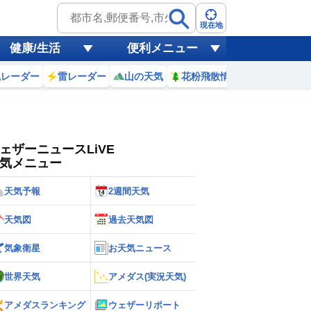
ゲリラ
風
現在地
健康/生活
便利メニュー
黄砂
風レーダー
雷レーダー
山の天気
花粉飛散情報
世界天気
天気
台風
ェザーニュースLiVE
気メニュー
天気予報
2週間天気
天気図
過去天気図
気象衛星
お天気ニュース
世界天気
アメダス(実況天気)
アメダスランキング
ウェザーリポート