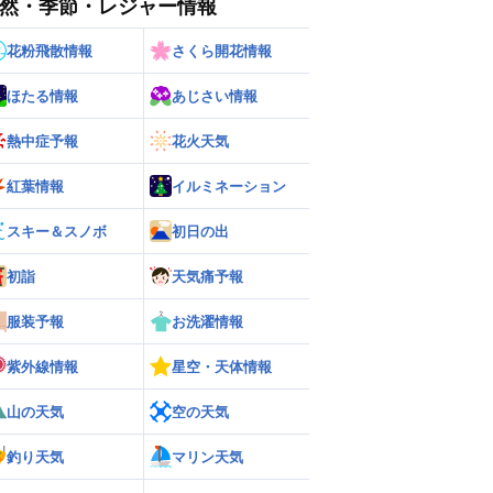
然・季節・レジャー情報
花粉飛散情報
さくら開花情報
ほたる情報
あじさい情報
熱中症予報
花火天気
紅葉情報
イルミネーション
スキー＆スノボ
初日の出
初詣
天気痛予報
服装予報
お洗濯情報
紫外線情報
星空・天体情報
ー
世界の雨雲レーダー
山の天気
空の天気
釣り天気
マリン天気