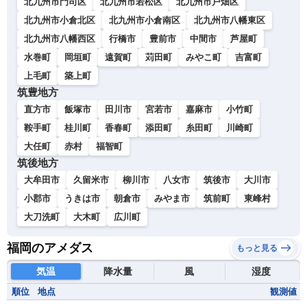
北九州市門司区
北九州市若松区
北九州市戸畑区
北九州市小倉北区
北九州市小倉南区
北九州市八幡東区
北九州市八幡西区
行橋市
豊前市
中間市
芦屋町
水巻町
岡垣町
遠賀町
苅田町
みやこ町
吉富町
上毛町
築上町
筑豊地方
直方市
飯塚市
田川市
宮若市
嘉麻市
小竹町
鞍手町
桂川町
香春町
添田町
糸田町
川崎町
大任町
赤村
福智町
筑後地方
大牟田市
久留米市
柳川市
八女市
筑後市
大川市
小郡市
うきは市
朝倉市
みやま市
筑前町
東峰村
大刀洗町
大木町
広川町
福岡のアメダス
もっと見る
気温
降水量
風
湿度
順位
地点
観測値