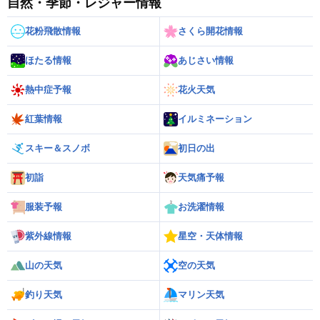
自然・季節・レジャー情報
花粉飛散情報
さくら開花情報
ほたる情報
あじさい情報
熱中症予報
花火天気
紅葉情報
イルミネーション
スキー＆スノボ
初日の出
初詣
天気痛予報
服装予報
お洗濯情報
紫外線情報
星空・天体情報
山の天気
空の天気
釣り天気
マリン天気