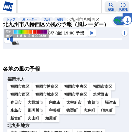
検索
現在地
雨雲レーダー
台風情報
地震情報
北九州市八幡西区
警報・注意報
2週間天気
ラ
トップ
風レーダー
九州
福岡
風
北九州市八幡西区の風の予報（風レーダー）
8/7 (金) 19:00 予想
現在
6h
12
24
36
48
60
72
各地の風の予報
福岡地方
福岡市東区
福岡市博多区
福岡市中央区
福岡市南区
福岡市西区
福岡市城南区
福岡市早良区
筑紫野市
春日市
大野城市
宗像市
太宰府市
古賀市
福津市
糸島市
那珂川市
宇美町
篠栗町
志免町
須惠町
新宮町
久山町
粕屋町
北九州地方