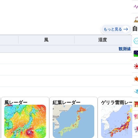
自
もっと見る
風
湿度
観測値
風レーダー
紅葉レーダー
ゲリラ雷雨レーダ