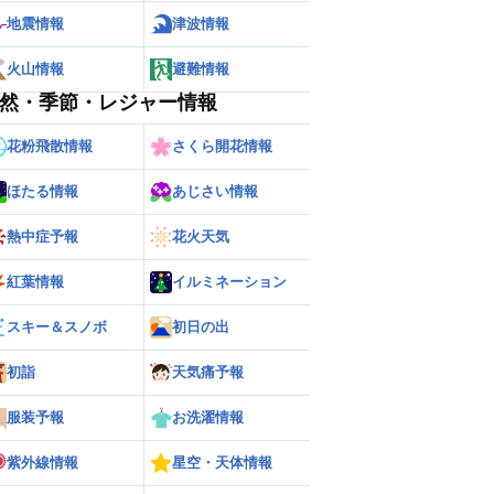
地震情報
津波情報
火山情報
避難情報
然・季節・レジャー情報
花粉飛散情報
さくら開花情報
ほたる情報
あじさい情報
熱中症予報
花火天気
紅葉情報
イルミネーション
スキー＆スノボ
初日の出
ー
世界の雨雲レーダー
初詣
天気痛予報
服装予報
お洗濯情報
紫外線情報
星空・天体情報