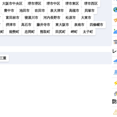
大阪市中央区
堺市堺区
堺市中区
堺市東区
堺市西区
豊中市
池田市
吹田市
泉大津市
高槻市
貝塚市
市
富田林市
寝屋川市
河内長野市
松原市
大東市
市
摂津市
高石市
藤井寺市
東大阪市
泉南市
四條畷市
能町
能勢町
忠岡町
熊取町
田尻町
岬町
太子町
レ
三重
防