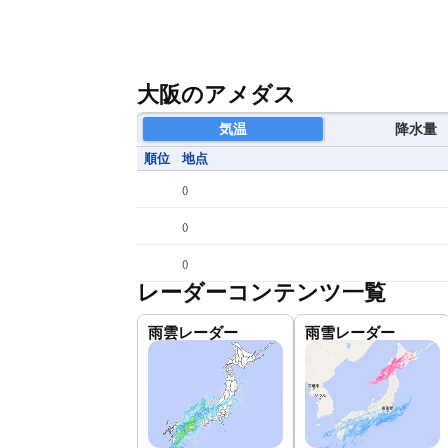
大阪のアメダス
気温
降水量
順位
地点
(
)
(
)
(
)
レーダーコンテンツ一覧
雨雲レーダー
雨雪レーダー