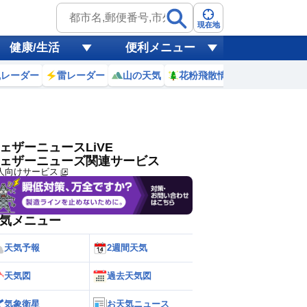
ゲリラ
風
現在地
健康/生活
便利メニュー
黄砂
風レーダー
雷レーダー
山の天気
花粉飛散情報
世界天気
天気
台風
ェザーニュースLiVE
ェザーニューズ関連サービス
人向けサービス
気メニュー
天気予報
2週間天気
天気図
過去天気図
気象衛星
お天気ニュース