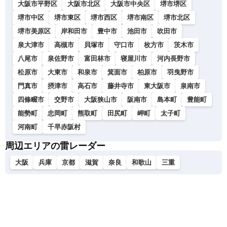
大阪市平野区
大阪市北区
大阪市中央区
堺市堺区
堺市中区
堺市東区
堺市西区
堺市南区
堺市北区
堺市美原区
岸和田市
豊中市
池田市
吹田市
泉大津市
高槻市
貝塚市
守口市
枚方市
茨木市
八尾市
泉佐野市
富田林市
寝屋川市
河内長野市
松原市
大東市
和泉市
箕面市
柏原市
羽曳野市
門真市
摂津市
高石市
藤井寺市
東大阪市
泉南市
四條畷市
交野市
大阪狭山市
阪南市
島本町
豊能町
能勢町
忠岡町
熊取町
田尻町
岬町
太子町
河南町
千早赤阪村
周辺エリアの雷レーダー
大阪
兵庫
京都
滋賀
奈良
和歌山
三重