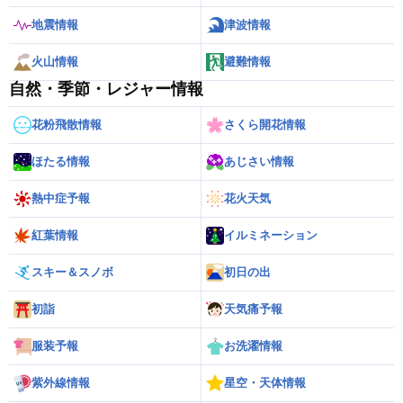
地震情報
津波情報
火山情報
避難情報
自然・季節・レジャー情報
花粉飛散情報
さくら開花情報
ほたる情報
あじさい情報
熱中症予報
花火天気
紅葉情報
イルミネーション
スキー＆スノボ
初日の出
初詣
天気痛予報
服装予報
お洗濯情報
紫外線情報
星空・天体情報