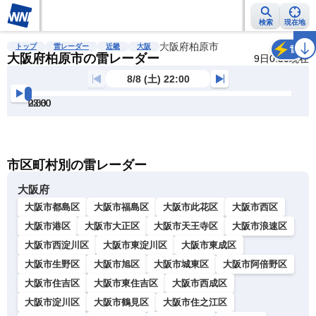
検索
現在地
雨雲レーダー
台風情報
地震情報
大阪府柏原市
警報・注意報
2週間天気
ラ
トップ
雷レーダー
近畿
大阪
雷
大阪府柏原市の雷レーダー
9日0:50現在
8/8 (土) 22:00
22:00
22:30
23:00
23:30
0:00
0:30
明
る
い
暗
市区町村別の雷レーダー
い
大阪府
大阪市都島区
大阪市福島区
大阪市此花区
大阪市西区
大阪市港区
大阪市大正区
大阪市天王寺区
大阪市浪速区
大阪市西淀川区
大阪市東淀川区
大阪市東成区
大阪市生野区
大阪市旭区
大阪市城東区
大阪市阿倍野区
大阪市住吉区
大阪市東住吉区
大阪市西成区
大阪市淀川区
大阪市鶴見区
大阪市住之江区