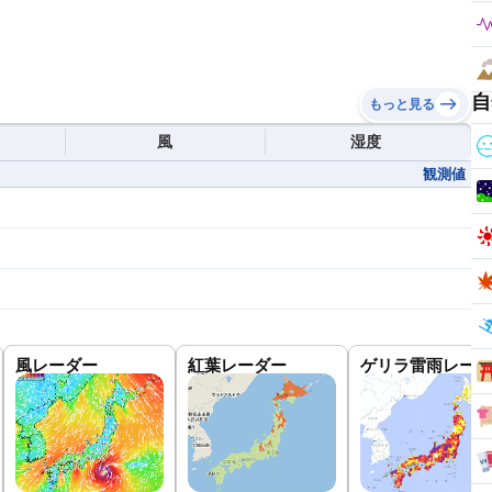
自
もっと見る
風
湿度
観測値
風レーダー
紅葉レーダー
ゲリラ雷雨レーダ