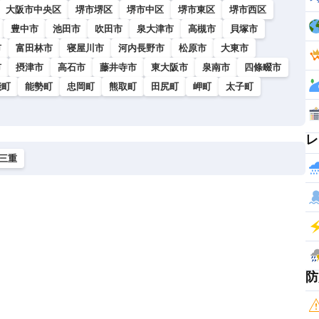
大阪市中央区
堺市堺区
堺市中区
堺市東区
堺市西区
豊中市
池田市
吹田市
泉大津市
高槻市
貝塚市
市
富田林市
寝屋川市
河内長野市
松原市
大東市
市
摂津市
高石市
藤井寺市
東大阪市
泉南市
四條畷市
能町
能勢町
忠岡町
熊取町
田尻町
岬町
太子町
レ
三重
防