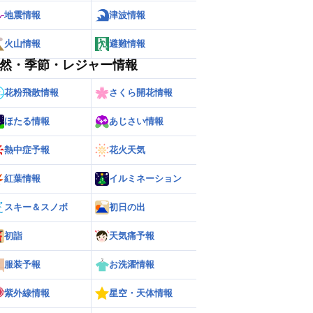
地震情報
津波情報
火山情報
避難情報
然・季節・レジャー情報
花粉飛散情報
さくら開花情報
ほたる情報
あじさい情報
熱中症予報
花火天気
紅葉情報
イルミネーション
スキー＆スノボ
初日の出
ー
世界の雨雲レーダー
初詣
天気痛予報
服装予報
お洗濯情報
紫外線情報
星空・天体情報