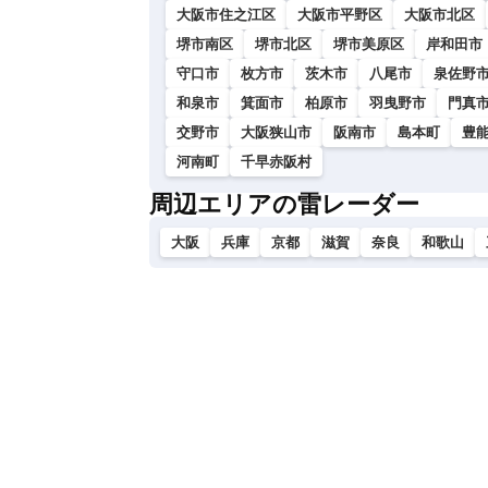
大阪市住之江区
大阪市平野区
大阪市北区
堺市南区
堺市北区
堺市美原区
岸和田市
守口市
枚方市
茨木市
八尾市
泉佐野
和泉市
箕面市
柏原市
羽曳野市
門真
交野市
大阪狭山市
阪南市
島本町
豊
河南町
千早赤阪村
周辺エリアの雷レーダー
大阪
兵庫
京都
滋賀
奈良
和歌山