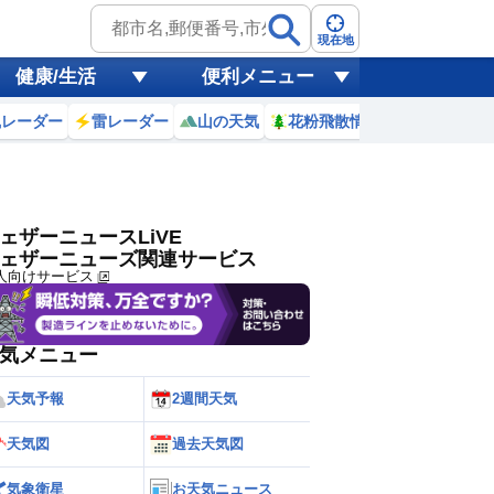
ゲリラ
風
現在地
健康/生活
便利メニュー
黄砂
風レーダー
雷レーダー
山の天気
花粉飛散情報
世界天気
天気
台風
ェザーニュースLiVE
ェザーニューズ関連サービス
人向けサービス
気メニュー
天気予報
2週間天気
天気図
過去天気図
気象衛星
お天気ニュース