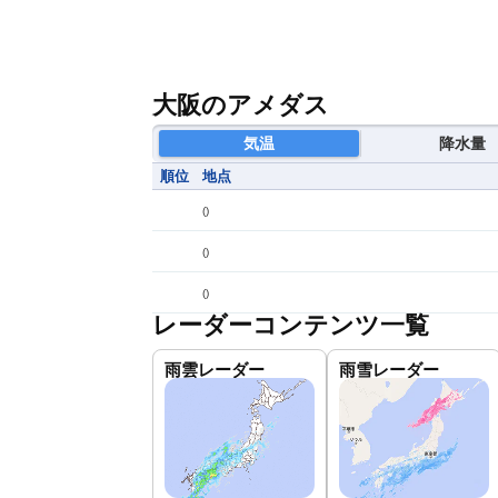
大阪のアメダス
気温
降水量
順位
地点
(
)
(
)
(
)
レーダーコンテンツ一覧
雨雲レーダー
雨雪レーダー