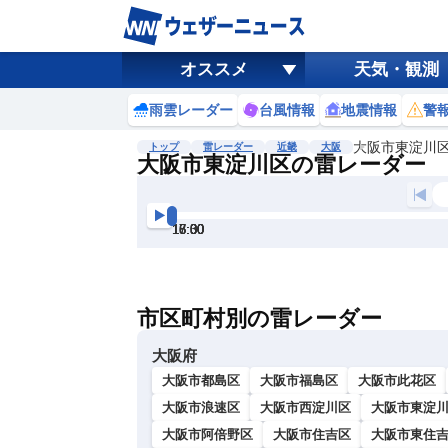
オススメ
天気・観測
雨雲レーダー
台風情報
地震情報
警
大阪市東淀川
トップ
雷レーダー
近畿
大阪
大阪市東淀川区の雷レーダー
地図選択
背景色調整
15:30
16:00
16:30
17:00
17:30
18:00
明
る
い
市区町村別の雷レーダー
暗
い
大阪府
大阪市都島区
大阪市福島区
大阪市此花区
大阪市浪速区
大阪市西淀川区
大阪市東淀
大阪市阿倍野区
大阪市住吉区
大阪市東住