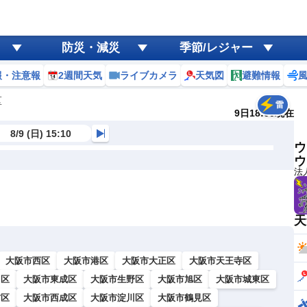
防災・減災
季節/レジャー
報・注意報
2週間天気
ライブカメラ
天気図
避難情報
区
雷
9日18:00現在
8/9 (日) 15:10
ウ
ウ
法
天
大阪市西区
大阪市港区
大阪市大正区
大阪市天王寺区
川区
大阪市東成区
大阪市生野区
大阪市旭区
大阪市城東区
吉区
大阪市西成区
大阪市淀川区
大阪市鶴見区