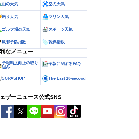
山の天気
空の天気
釣り天気
マリン天気
ゴルフ場の天気
スポーツ天気
風邪予防指数
乾燥指数
利なメニュー
予報精度向上の取り
予報に関するFAQ
組み
SORASHOP
The Last 10-second
ェザーニュース公式SNS