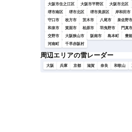
大阪市住之江区
大阪市平野区
大阪市北区
堺市南区
堺市北区
堺市美原区
岸和田市
守口市
枚方市
茨木市
八尾市
泉佐野
和泉市
箕面市
柏原市
羽曳野市
門真
交野市
大阪狭山市
阪南市
島本町
豊
河南町
千早赤阪村
周辺エリアの雷レーダー
大阪
兵庫
京都
滋賀
奈良
和歌山