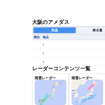
大阪のアメダス
気温
降水量
順位
地点
(
)
(
)
(
)
レーダーコンテンツ一覧
雨雲レーダー
雨雪レーダー