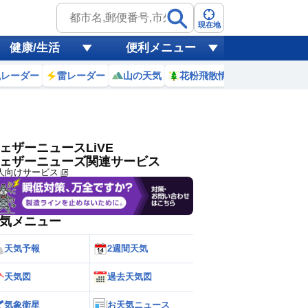
ゲリラ
風
現在地
健康/生活
便利メニュー
黄砂
風レーダー
雷レーダー
山の天気
花粉飛散情報
世界天気
天気
台風
ェザーニュースLiVE
ェザーニューズ関連サービス
人向けサービス
気メニュー
天気予報
2週間天気
天気図
過去天気図
気象衛星
お天気ニュース