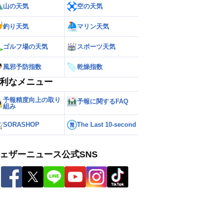
山の天気
空の天気
釣り天気
マリン天気
ゴルフ場の天気
スポーツ天気
風邪予防指数
乾燥指数
利なメニュー
予報精度向上の取り
予報に関するFAQ
組み
SORASHOP
The Last 10-second
ェザーニュース公式SNS