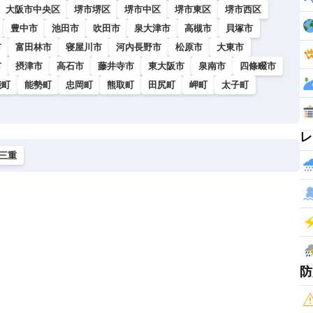
大阪市中央区
堺市堺区
堺市中区
堺市東区
堺市西区
豊中市
池田市
吹田市
泉大津市
高槻市
貝塚市
市
富田林市
寝屋川市
河内長野市
松原市
大東市
市
摂津市
高石市
藤井寺市
東大阪市
泉南市
四條畷市
能町
能勢町
忠岡町
熊取町
田尻町
岬町
太子町
レ
三重
防