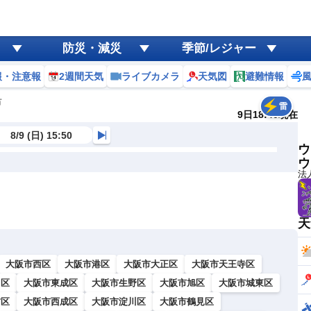
防災・減災
季節/レジャー
報・注意報
2週間天気
ライブカメラ
天気図
避難情報
市
雷
9日18:40現在
8/9 (日) 15:50
ウ
ウ
法
天
大阪市西区
大阪市港区
大阪市大正区
大阪市天王寺区
川区
大阪市東成区
大阪市生野区
大阪市旭区
大阪市城東区
吉区
大阪市西成区
大阪市淀川区
大阪市鶴見区