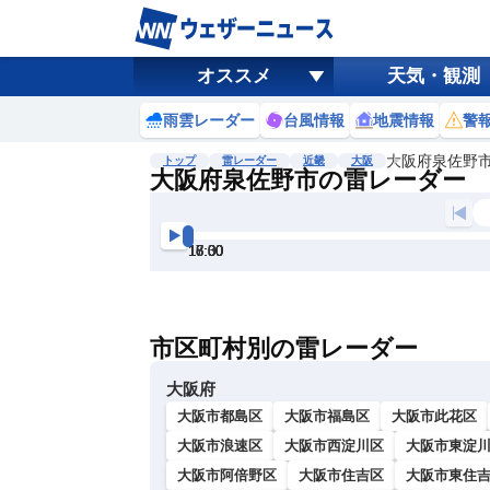
オススメ
天気・観測
雨雲レーダー
台風情報
地震情報
警
大阪府泉佐野
トップ
雷レーダー
近畿
大阪
大阪府泉佐野市の雷レーダー
地図選択
背景色調整
16:00
16:30
17:00
17:30
18:00
18:30
明
る
い
市区町村別の雷レーダー
暗
い
大阪府
大阪市都島区
大阪市福島区
大阪市此花区
大阪市浪速区
大阪市西淀川区
大阪市東淀
大阪市阿倍野区
大阪市住吉区
大阪市東住