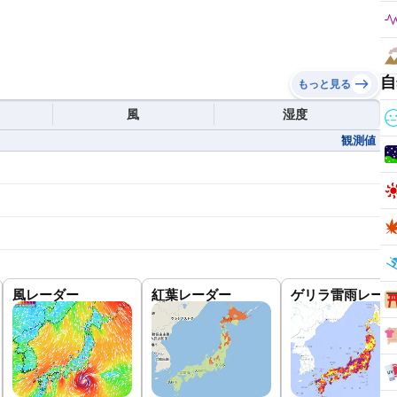
自
もっと見る
風
湿度
観測値
風レーダー
紅葉レーダー
ゲリラ雷雨レーダ