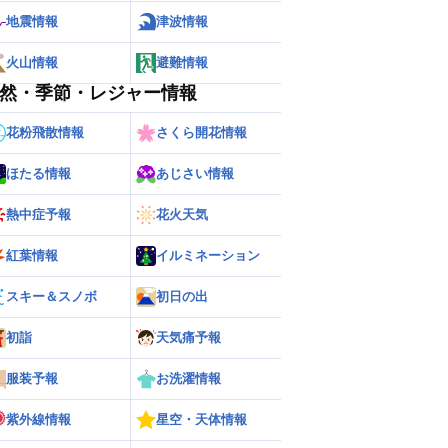
地震情報
津波情報
火山情報
避難情報
然・季節・レジャー情報
花粉飛散情報
さくら開花情報
ほたる情報
あじさい情報
熱中症予報
花火天気
紅葉情報
イルミネーション
スキー＆スノボ
初日の出
ー
世界の雨雲レーダー
初詣
天気痛予報
服装予報
お洗濯情報
紫外線情報
星空・天体情報