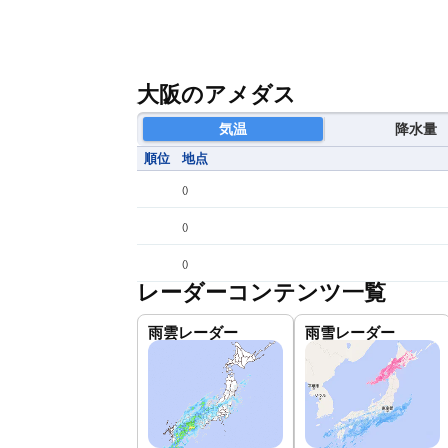
大阪のアメダス
気温
降水量
順位
地点
(
)
(
)
(
)
レーダーコンテンツ一覧
雨雲レーダー
雨雪レーダー