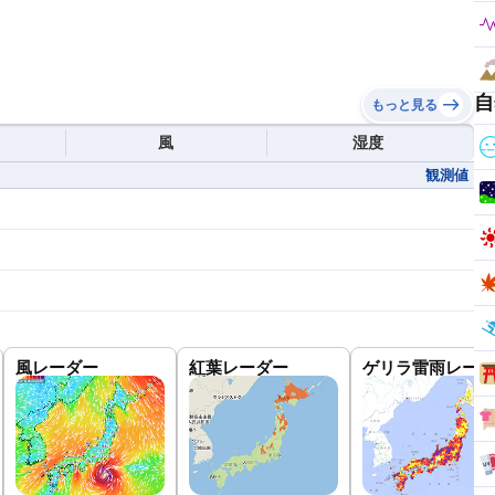
自
もっと見る
風
湿度
観測値
風レーダー
紅葉レーダー
ゲリラ雷雨レーダ