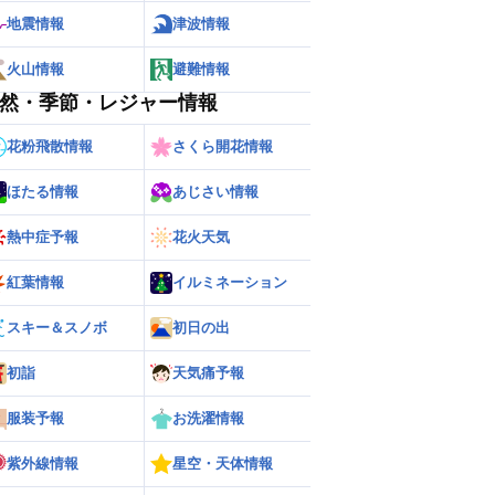
地震情報
津波情報
火山情報
避難情報
然・季節・レジャー情報
花粉飛散情報
さくら開花情報
ほたる情報
あじさい情報
熱中症予報
花火天気
紅葉情報
イルミネーション
スキー＆スノボ
初日の出
ー
世界の雨雲レーダー
初詣
天気痛予報
服装予報
お洗濯情報
紫外線情報
星空・天体情報