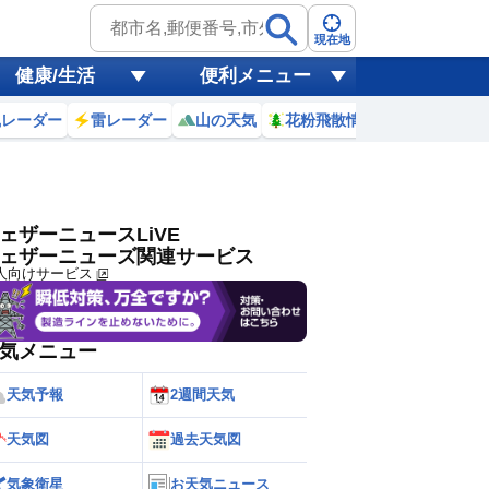
ゲリラ
風
現在地
健康/生活
便利メニュー
黄砂
風レーダー
雷レーダー
山の天気
花粉飛散情報
世界天気
天気
台風
ェザーニュースLiVE
ェザーニューズ関連サービス
人向けサービス
気メニュー
天気予報
2週間天気
天気図
過去天気図
気象衛星
お天気ニュース