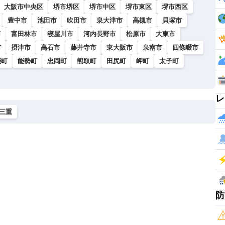
大阪市中央区
堺市堺区
堺市中区
堺市東区
堺市西区
豊中市
池田市
吹田市
泉大津市
高槻市
貝塚市
市
富田林市
寝屋川市
河内長野市
松原市
大東市
市
摂津市
高石市
藤井寺市
東大阪市
泉南市
四條畷市
能町
能勢町
忠岡町
熊取町
田尻町
岬町
太子町
レ
三重
防