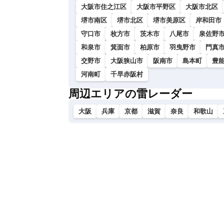
大阪市住之江区
大阪市平野区
大阪市北区
堺市南区
堺市北区
堺市美原区
岸和田市
守口市
枚方市
茨木市
八尾市
泉佐野
和泉市
箕面市
柏原市
羽曳野市
門真
交野市
大阪狭山市
阪南市
島本町
豊
河南町
千早赤阪村
周辺エリアの雷レーダー
大阪
兵庫
京都
滋賀
奈良
和歌山