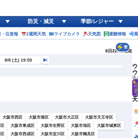
防災・減災
季節/レジャー
報・注意報
2週間天気
ライブカメラ
天気図
避難情報
雷
8日22:40現在
8/8 (土) 19:50
ウ
ウ
法
天
大阪市西区
大阪市港区
大阪市大正区
大阪市天王寺区
川区
大阪市東成区
大阪市生野区
大阪市旭区
大阪市城東区
吉区
大阪市西成区
大阪市淀川区
大阪市鶴見区