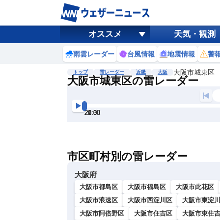
オススメ
天気・観測
雨雲レーダー
台風情報
地震情報
警
大阪市城東区
トップ
雷レーダー
近畿
大阪
大阪市城東区の雷レーダー
地図選択
背景色調整
20:00
20:30
21:00
21:30
22:00
22:30
明
る
い
市区町村別の雷レーダー
暗
い
大阪府
大阪市都島区
大阪市福島区
大阪市此花区
大阪市浪速区
大阪市西淀川区
大阪市東淀
大阪市阿倍野区
大阪市住吉区
大阪市東住