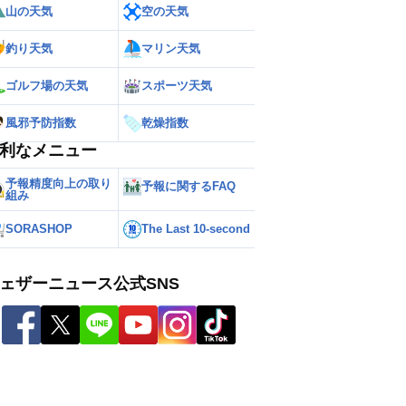
山の天気
空の天気
釣り天気
マリン天気
ゴルフ場の天気
スポーツ天気
風邪予防指数
乾燥指数
利なメニュー
予報精度向上の取り
予報に関するFAQ
組み
SORASHOP
The Last 10-second
ェザーニュース公式SNS