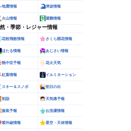
地震情報
津波情報
火山情報
避難情報
然・季節・レジャー情報
花粉飛散情報
さくら開花情報
ほたる情報
あじさい情報
熱中症予報
花火天気
紅葉情報
イルミネーション
スキー＆スノボ
初日の出
ー
世界の雨雲レーダー
初詣
天気痛予報
服装予報
お洗濯情報
紫外線情報
星空・天体情報