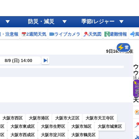
防災・減災
季節/レジャー
報・注意報
2週間天気
ライブカメラ
天気図
避難情報
雷
9日16:50現在
8/9 (日) 14:00
ウ
ウ
法
天
大阪市西区
大阪市港区
大阪市大正区
大阪市天王寺区
川区
大阪市東成区
大阪市生野区
大阪市旭区
大阪市城東区
吉区
大阪市西成区
大阪市淀川区
大阪市鶴見区