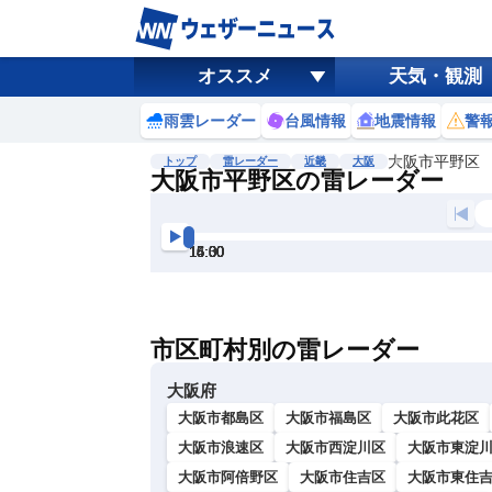
オススメ
天気・観測
雨雲レーダー
台風情報
地震情報
警
大阪市平野区
トップ
雷レーダー
近畿
大阪
大阪市平野区の雷レーダー
地図選択
背景色調整
14:00
14:30
15:00
15:30
16:00
16:30
明
る
い
市区町村別の雷レーダー
暗
い
大阪府
大阪市都島区
大阪市福島区
大阪市此花区
大阪市浪速区
大阪市西淀川区
大阪市東淀
大阪市阿倍野区
大阪市住吉区
大阪市東住