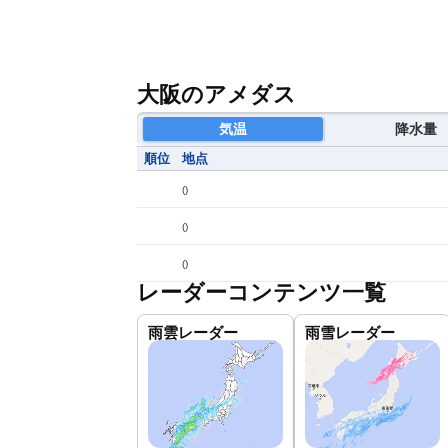
大阪のアメダス
気温
降水量
順位
地点
(
)
(
)
(
)
レーダーコンテンツ一覧
雨雲レーダー
雨雪レーダー