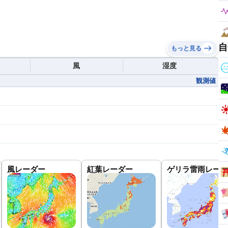
自
もっと見る
風
湿度
観測値
風レーダー
紅葉レーダー
ゲリラ雷雨レーダ