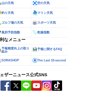
山の天気
空の天気
釣り天気
マリン天気
ゴルフ場の天気
スポーツ天気
風邪予防指数
乾燥指数
利なメニュー
予報精度向上の取り
予報に関するFAQ
組み
SORASHOP
The Last 10-second
ェザーニュース公式SNS