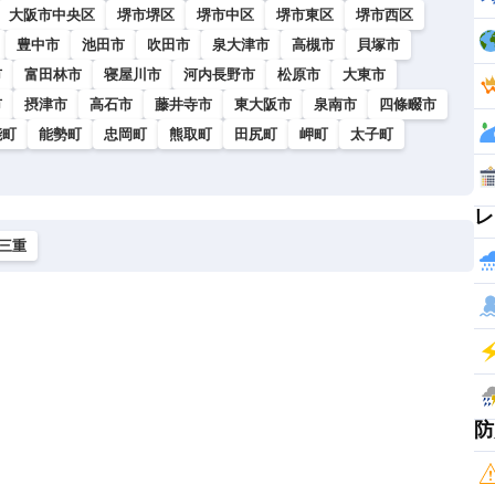
大阪市中央区
堺市堺区
堺市中区
堺市東区
堺市西区
豊中市
池田市
吹田市
泉大津市
高槻市
貝塚市
市
富田林市
寝屋川市
河内長野市
松原市
大東市
市
摂津市
高石市
藤井寺市
東大阪市
泉南市
四條畷市
能町
能勢町
忠岡町
熊取町
田尻町
岬町
太子町
レ
三重
防