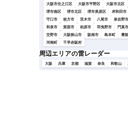
大阪市住之江区
大阪市平野区
大阪市北区
堺市南区
堺市北区
堺市美原区
岸和田市
守口市
枚方市
茨木市
八尾市
泉佐野
和泉市
箕面市
柏原市
羽曳野市
門真
交野市
大阪狭山市
阪南市
島本町
豊
河南町
千早赤阪村
周辺エリアの雷レーダー
大阪
兵庫
京都
滋賀
奈良
和歌山