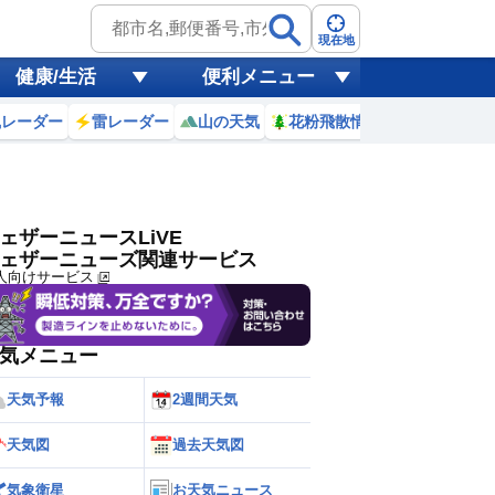
ゲリラ
風
現在地
健康/生活
便利メニュー
黄砂
風レーダー
雷レーダー
山の天気
花粉飛散情報
世界天気
天気
台風
ェザーニュースLiVE
ェザーニューズ関連サービス
人向けサービス
気メニュー
天気予報
2週間天気
天気図
過去天気図
気象衛星
お天気ニュース