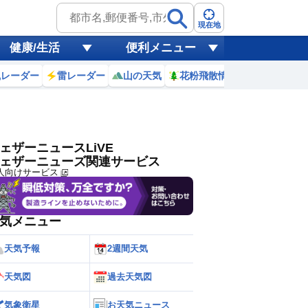
ゲリラ
風
現在地
健康/生活
便利メニュー
黄砂
風レーダー
雷レーダー
山の天気
花粉飛散情報
世界天気
天気
台風
ェザーニュースLiVE
ェザーニューズ関連サービス
人向けサービス
気メニュー
天気予報
2週間天気
天気図
過去天気図
気象衛星
お天気ニュース