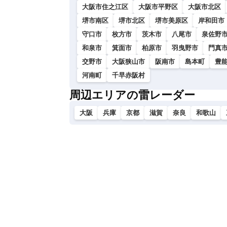
大阪市住之江区
大阪市平野区
大阪市北区
堺市南区
堺市北区
堺市美原区
岸和田市
守口市
枚方市
茨木市
八尾市
泉佐野
和泉市
箕面市
柏原市
羽曳野市
門真
交野市
大阪狭山市
阪南市
島本町
豊
河南町
千早赤阪村
周辺エリアの雷レーダー
大阪
兵庫
京都
滋賀
奈良
和歌山