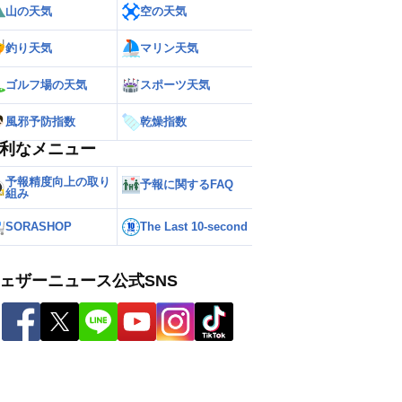
山の天気
空の天気
釣り天気
マリン天気
ゴルフ場の天気
スポーツ天気
風邪予防指数
乾燥指数
利なメニュー
予報精度向上の取り
予報に関するFAQ
組み
SORASHOP
The Last 10-second
ェザーニュース公式SNS