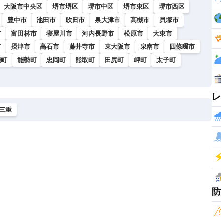
大阪市中央区
堺市堺区
堺市中区
堺市東区
堺市西区
豊中市
池田市
吹田市
泉大津市
高槻市
貝塚市
市
富田林市
寝屋川市
河内長野市
松原市
大東市
市
摂津市
高石市
藤井寺市
東大阪市
泉南市
四條畷市
能町
能勢町
忠岡町
熊取町
田尻町
岬町
太子町
レ
三重
防