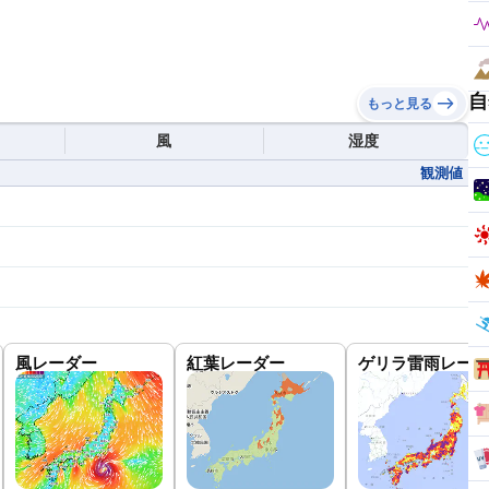
自
もっと見る
風
湿度
観測値
風レーダー
紅葉レーダー
ゲリラ雷雨レーダ