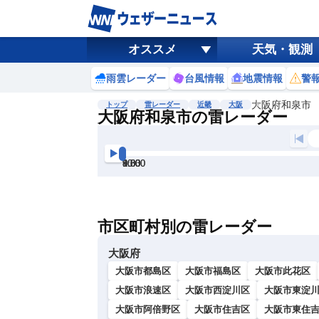
オススメ
天気・観測
雨雲レーダー
台風情報
地震情報
警
大阪府和泉市
トップ
雷レーダー
近畿
大阪
大阪府和泉市の雷レーダー
地図選択
背景色調整
8:00
8:30
9:00
9:30
10:00
10:30
明
る
い
市区町村別の雷レーダー
暗
い
大阪府
大阪市都島区
大阪市福島区
大阪市此花区
大阪市浪速区
大阪市西淀川区
大阪市東淀
大阪市阿倍野区
大阪市住吉区
大阪市東住