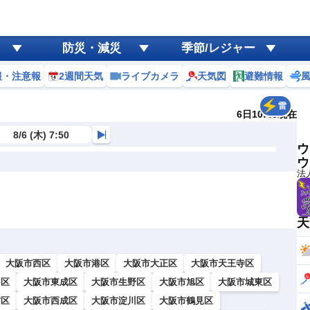
防災・減災
季節/レジャー
報・注意報
2週間天気
ライブカメラ
天気図
避難情報
雷
6日10:40現在
8/6 (木) 7:50
ウ
ウ
法
天
大阪市西区
大阪市港区
大阪市大正区
大阪市天王寺区
川区
大阪市東成区
大阪市生野区
大阪市旭区
大阪市城東区
吉区
大阪市西成区
大阪市淀川区
大阪市鶴見区