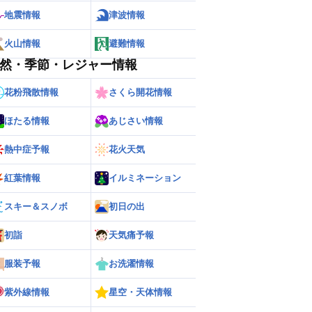
地震情報
津波情報
火山情報
避難情報
然・季節・レジャー情報
花粉飛散情報
さくら開花情報
ほたる情報
あじさい情報
熱中症予報
花火天気
紅葉情報
イルミネーション
スキー＆スノボ
初日の出
ー
世界の雨雲レーダー
初詣
天気痛予報
服装予報
お洗濯情報
紫外線情報
星空・天体情報