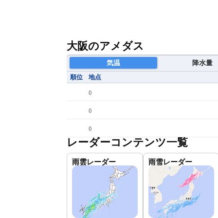
大阪のアメダス
気温
降水量
順位
地点
(
)
(
)
(
)
レーダーコンテンツ一覧
雨雲レーダー
雨雪レーダー