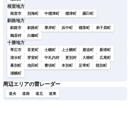
根室地方
根室市
別海町
中標津町
標津町
羅臼町
釧路地方
釧路市
釧路町
厚岸町
浜中町
標茶町
弟子屈町
鶴居村
白糠町
十勝地方
帯広市
音更町
士幌町
上士幌町
鹿追町
新得町
清水町
芽室町
中札内村
更別村
大樹町
広尾町
幕別町
池田町
豊頃町
本別町
足寄町
陸別町
浦幌町
周辺エリアの雷レーダー
道央
道南
道北
道東