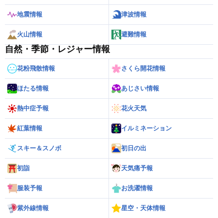
地震情報
津波情報
火山情報
避難情報
自然・季節・レジャー情報
花粉飛散情報
さくら開花情報
ほたる情報
あじさい情報
熱中症予報
花火天気
紅葉情報
イルミネーション
スキー＆スノボ
初日の出
初詣
天気痛予報
服装予報
お洗濯情報
紫外線情報
星空・天体情報