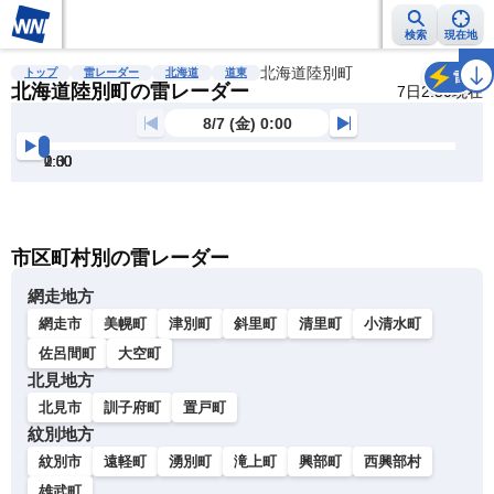
検索
現在地
雨雲レーダー
台風情報
地震情報
北海道陸別町
警報・注意報
2週間天気
ラ
トップ
雷レーダー
北海道
道東
雷
北海道陸別町の雷レーダー
7日2:50現在
8/7 (金) 0:00
0:00
0:30
1:00
1:30
2:00
2:30
明
る
い
暗
市区町村別の雷レーダー
い
網走地方
網走市
美幌町
津別町
斜里町
清里町
小清水町
佐呂間町
大空町
北見地方
北見市
訓子府町
置戸町
紋別地方
紋別市
遠軽町
湧別町
滝上町
興部町
西興部村
雄武町