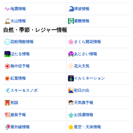
地震情報
津波情報
火山情報
避難情報
自然・季節・レジャー情報
花粉飛散情報
さくら開花情報
ほたる情報
あじさい情報
熱中症予報
花火天気
紅葉情報
イルミネーション
スキー＆スノボ
初日の出
初詣
天気痛予報
服装予報
お洗濯情報
紫外線情報
星空・天体情報