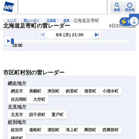
検索
現在地
雨雲レーダー
台風情報
地震情報
北海道足寄町
警報・注意報
2週間天気
ラ
トップ
雷レーダー
北海道
道東
雷
北海道足寄町の雷レーダー
6日23:50現在
8/6 (木) 21:00
21:00
21:30
22:00
22:30
23:00
23:30
明
る
い
暗
市区町村別の雷レーダー
い
網走地方
網走市
美幌町
津別町
斜里町
清里町
小清水町
佐呂間町
大空町
北見地方
北見市
訓子府町
置戸町
紋別地方
紋別市
遠軽町
湧別町
滝上町
興部町
西興部村
雄武町