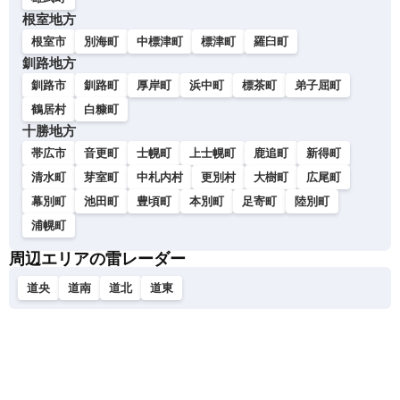
根室地方
根室市
別海町
中標津町
標津町
羅臼町
釧路地方
釧路市
釧路町
厚岸町
浜中町
標茶町
弟子屈町
鶴居村
白糠町
十勝地方
帯広市
音更町
士幌町
上士幌町
鹿追町
新得町
清水町
芽室町
中札内村
更別村
大樹町
広尾町
幕別町
池田町
豊頃町
本別町
足寄町
陸別町
浦幌町
周辺エリアの雷レーダー
道央
道南
道北
道東