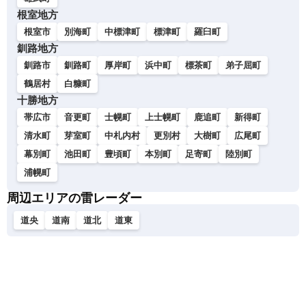
根室地方
根室市
別海町
中標津町
標津町
羅臼町
釧路地方
釧路市
釧路町
厚岸町
浜中町
標茶町
弟子屈町
鶴居村
白糠町
十勝地方
帯広市
音更町
士幌町
上士幌町
鹿追町
新得町
清水町
芽室町
中札内村
更別村
大樹町
広尾町
幕別町
池田町
豊頃町
本別町
足寄町
陸別町
浦幌町
周辺エリアの雷レーダー
道央
道南
道北
道東