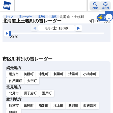
検索
現在地
雨雲レーダー
台風情報
地震情報
北海道上士幌町
警報・注意報
2週間天気
ラ
トップ
雷レーダー
北海道
道東
雷
北海道上士幌町の雷レーダー
8日21:30現在
8/8 (土) 18:40
19:00
19:30
20:00
20:30
21:00
21:30
明
る
い
暗
市区町村別の雷レーダー
い
網走地方
網走市
美幌町
津別町
斜里町
清里町
小清水町
佐呂間町
大空町
北見地方
北見市
訓子府町
置戸町
紋別地方
紋別市
遠軽町
湧別町
滝上町
興部町
西興部村
雄武町