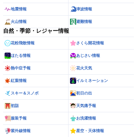
地震情報
津波情報
火山情報
避難情報
自然・季節・レジャー情報
花粉飛散情報
さくら開花情報
ほたる情報
あじさい情報
熱中症予報
花火天気
紅葉情報
イルミネーション
スキー＆スノボ
初日の出
初詣
天気痛予報
服装予報
お洗濯情報
紫外線情報
星空・天体情報