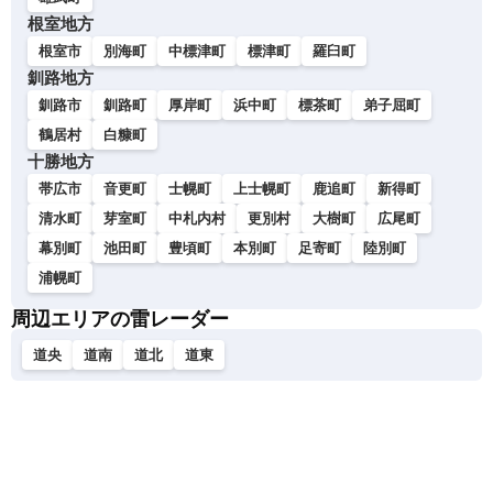
根室地方
根室市
別海町
中標津町
標津町
羅臼町
釧路地方
釧路市
釧路町
厚岸町
浜中町
標茶町
弟子屈町
鶴居村
白糠町
十勝地方
帯広市
音更町
士幌町
上士幌町
鹿追町
新得町
清水町
芽室町
中札内村
更別村
大樹町
広尾町
幕別町
池田町
豊頃町
本別町
足寄町
陸別町
浦幌町
周辺エリアの雷レーダー
道央
道南
道北
道東