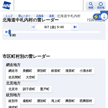
検索
現在地
雨雲レーダー
台風情報
地震情報
北海道中札内村
警報・注意報
2週間天気
ラ
トップ
雷レーダー
北海道
道東
雷
北海道中札内村の雷レーダー
7日8:30現在
8/7 (金) 5:40
6:00
6:30
7:00
7:30
8:00
8:30
明
る
い
暗
市区町村別の雷レーダー
い
網走地方
網走市
美幌町
津別町
斜里町
清里町
小清水町
佐呂間町
大空町
北見地方
北見市
訓子府町
置戸町
紋別地方
紋別市
遠軽町
湧別町
滝上町
興部町
西興部村
雄武町