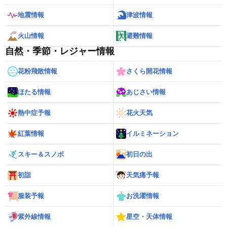
地震情報
津波情報
火山情報
避難情報
自然・季節・レジャー情報
花粉飛散情報
さくら開花情報
ほたる情報
あじさい情報
熱中症予報
花火天気
紅葉情報
イルミネーション
スキー＆スノボ
初日の出
初詣
天気痛予報
服装予報
お洗濯情報
紫外線情報
星空・天体情報