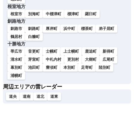
根室地方
根室市
別海町
中標津町
標津町
羅臼町
釧路地方
釧路市
釧路町
厚岸町
浜中町
標茶町
弟子屈町
鶴居村
白糠町
十勝地方
帯広市
音更町
士幌町
上士幌町
鹿追町
新得町
清水町
芽室町
中札内村
更別村
大樹町
広尾町
幕別町
池田町
豊頃町
本別町
足寄町
陸別町
浦幌町
周辺エリアの雷レーダー
道央
道南
道北
道東