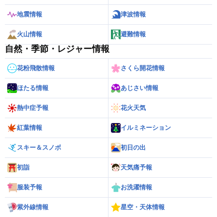
地震情報
津波情報
火山情報
避難情報
自然・季節・レジャー情報
花粉飛散情報
さくら開花情報
ほたる情報
あじさい情報
熱中症予報
花火天気
紅葉情報
イルミネーション
スキー＆スノボ
初日の出
初詣
天気痛予報
服装予報
お洗濯情報
紫外線情報
星空・天体情報