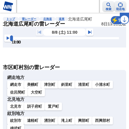
検索
現在地
雨雲レーダー
台風情報
地震情報
北海道広尾町
警報・注意報
2週間天気
ラ
トップ
雷レーダー
北海道
道東
雷
北海道広尾町の雷レーダー
8日13:50現在
8/8 (土) 11:00
11:00
11:30
12:00
12:30
13:00
13:30
明
る
い
暗
市区町村別の雷レーダー
い
網走地方
網走市
美幌町
津別町
斜里町
清里町
小清水町
佐呂間町
大空町
北見地方
北見市
訓子府町
置戸町
紋別地方
紋別市
遠軽町
湧別町
滝上町
興部町
西興部村
雄武町