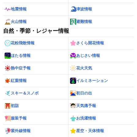
地震情報
津波情報
火山情報
避難情報
自然・季節・レジャー情報
花粉飛散情報
さくら開花情報
ほたる情報
あじさい情報
熱中症予報
花火天気
紅葉情報
イルミネーション
スキー＆スノボ
初日の出
初詣
天気痛予報
服装予報
お洗濯情報
紫外線情報
星空・天体情報