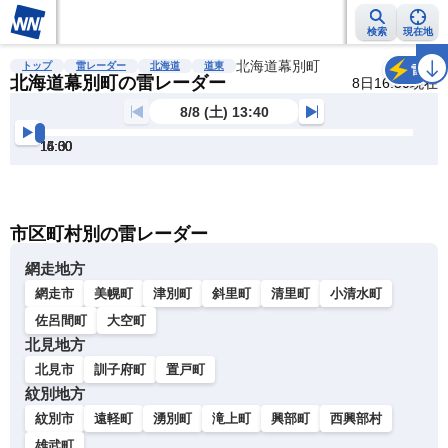
検索
現在地
雨雲レーダー
台風情報
地震情報
北海道幕別町
警報・注意報
2週間天気
ラ
トップ
雷レーダー
北海道
道東
雷
北海道幕別町の雷レーダー
8日16:30現在
8/8 (土) 13:40
14:00
14:30
15:00
15:30
16:00
16:30
明
る
い
暗
市区町村別の雷レーダー
い
網走地方
網走市
美幌町
津別町
斜里町
清里町
小清水町
佐呂間町
大空町
北見地方
北見市
訓子府町
置戸町
紋別地方
紋別市
遠軽町
湧別町
滝上町
興部町
西興部村
雄武町