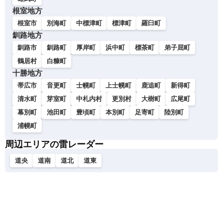
根室地方
根室市
別海町
中標津町
標津町
羅臼町
釧路地方
釧路市
釧路町
厚岸町
浜中町
標茶町
弟子屈町
鶴居村
白糠町
十勝地方
帯広市
音更町
士幌町
上士幌町
鹿追町
新得町
清水町
芽室町
中札内村
更別村
大樹町
広尾町
幕別町
池田町
豊頃町
本別町
足寄町
陸別町
浦幌町
周辺エリアの雷レーダー
道央
道南
道北
道東