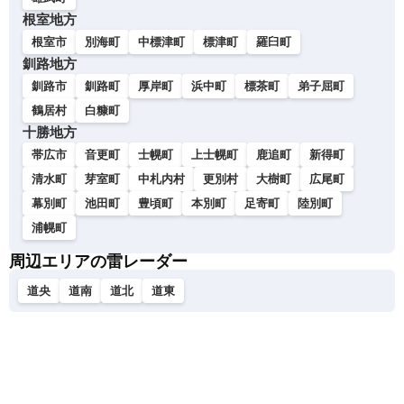
根室地方
根室市
別海町
中標津町
標津町
羅臼町
釧路地方
釧路市
釧路町
厚岸町
浜中町
標茶町
弟子屈町
鶴居村
白糠町
十勝地方
帯広市
音更町
士幌町
上士幌町
鹿追町
新得町
清水町
芽室町
中札内村
更別村
大樹町
広尾町
幕別町
池田町
豊頃町
本別町
足寄町
陸別町
浦幌町
周辺エリアの雷レーダー
道央
道南
道北
道東