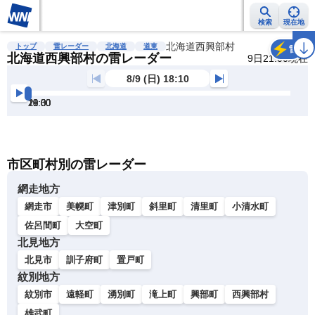
検索
現在地
雨雲レーダー
台風情報
地震情報
北海道西興部村
警報・注意報
2週間天気
ラ
トップ
雷レーダー
北海道
道東
雷
北海道西興部村の雷レーダー
9日21:00現在
8/9 (日) 18:10
18:30
19:00
19:30
20:00
20:30
21:00
明
る
い
暗
市区町村別の雷レーダー
い
網走地方
網走市
美幌町
津別町
斜里町
清里町
小清水町
佐呂間町
大空町
北見地方
北見市
訓子府町
置戸町
紋別地方
紋別市
遠軽町
湧別町
滝上町
興部町
西興部村
雄武町