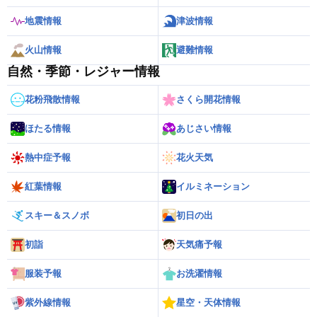
地震情報
津波情報
火山情報
避難情報
自然・季節・レジャー情報
花粉飛散情報
さくら開花情報
ほたる情報
あじさい情報
熱中症予報
花火天気
紅葉情報
イルミネーション
スキー＆スノボ
初日の出
初詣
天気痛予報
服装予報
お洗濯情報
紫外線情報
星空・天体情報