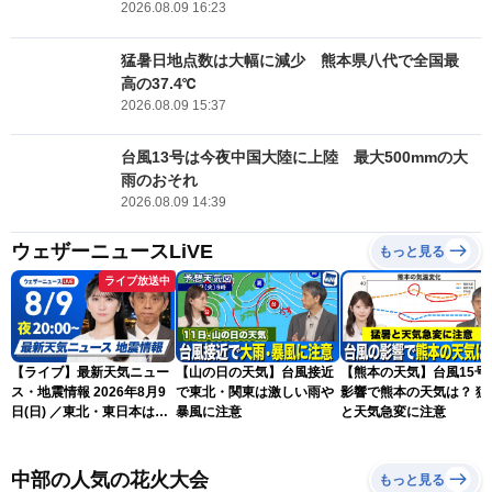
2026.08.09 16:23
猛暑日地点数は大幅に減少 熊本県八代で全国最
高の37.4℃
2026.08.09 15:37
台風13号は今夜中国大陸に上陸 最大500mmの大
雨のおそれ
2026.08.09 14:39
ウェザーニュースLiVE
もっと見る
ライブ放送中
【ライブ】最新天気ニュー
【山の日の天気】台風接近
【熊本の天気】台風15号
ス・地震情報 2026年8月9
で東北・関東は激しい雨や
影響で熊本の天気は？ 猛
日(日) ／東北・東日本は急
暴風に注意
と天気急変に注意
な雷雨に注意〈ウェザーニ
ュースLiVEムーン・駒木結
衣／芳野達郎〉
中部の人気の花火大会
もっと見る