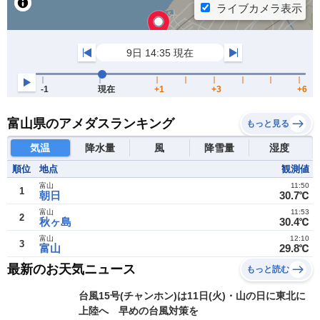
富山県のアメダスランキング
もっと見る
気温
降水量
風
降雪量
湿度
順位
地点
観測値
富山
11:50
1
朝日
30.7℃
富山
11:53
2
秋ヶ島
30.4℃
富山
12:10
3
富山
29.8℃
最新のお天気ニュース
もっと読む
台風15号(チャンホン)は11日(火)・山の日に東北に
上陸へ 早めの台風対策を