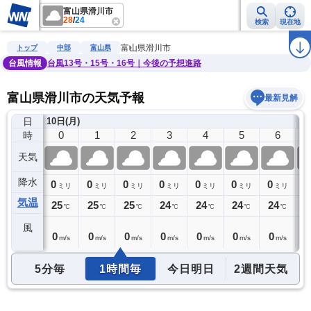
富山県滑川市
28
/
24
検索
現在地
雨雲レーダー
台風情報
地震情報
警報・注意報
2週間天気
ラ
富山県滑川市
トップ
中部
富山県
台風情報
台風13号・15号・16号｜今後の予想進路
富山県滑川市の天気予報
最新見解
日
9日(日)
10日(月)
23
0
1
2
3
4
5
6
時
天気
降水
0
0
0
0
0
0
0
0
0
ミリ
ミリ
ミリ
ミリ
ミリ
ミリ
ミリ
ミリ
気温
26
25
25
25
24
24
24
24
2
℃
℃
℃
℃
℃
℃
℃
℃
風
0
0
0
0
0
0
0
0
0
m/s
m/s
m/s
m/s
m/s
m/s
m/s
m/s
5分毎
1時間毎
今日明日
2週間天気