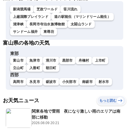
新潟競馬場
芝政ワールド
笹川流れ
上越国際プレイランド
道の駅能生（マリンドリーム能生）
清津峡
長岡市寺泊水族博物館
太閤山ランド
サンドーム福井
東尋坊
富山県の各地の天気
東部
富山市
魚津市
滑川市
黒部市
舟橋村
上市町
立山町
入善町
朝日町
西部
高岡市
氷見市
砺波市
小矢部市
南砺市
射水市
お天気ニュース
もっと読む
関東各地で雷雨 夜になり激しい雨のエリアは南
部に移動
2026.08.09 20:21