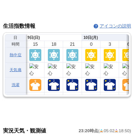
生活指数情報
アイコンの説明
日
9日(日)
10日(月)
15
18
21
0
3
6
時間
熱中症
天気痛
洗濯
実況天気・観測値
23:20時点
(
05:02
18:50
)