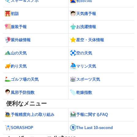
スキー＆スノボ
初日の出
初詣
天気痛予報
服装予報
お洗濯情報
紫外線情報
星空・天体情報
山の天気
空の天気
釣り天気
マリン天気
ゴルフ場の天気
スポーツ天気
風邪予防指数
乾燥指数
便利なメニュー
予報精度向上の取り組み
予報に関するFAQ
SORASHOP
The Last 10-second