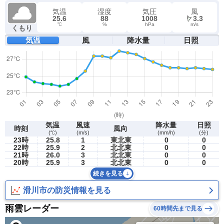
気温
湿度
気圧
風
25.6
88
1008
3.3
℃
%
hPa
m/s
くもり
気温
風
降水量
日照
気温
風速
降水量
日照
時刻
風向
(℃)
(m/s)
(mm/h)
(分)
23時
25.8
1
東北東
0
0
22時
25.9
2
北北東
0
0
21時
26.0
3
北北東
0
0
20時
25.9
3
北北東
0
0
続きを見る
滑川市の防災情報を見る
雨雲レーダー
60時間先まで見る