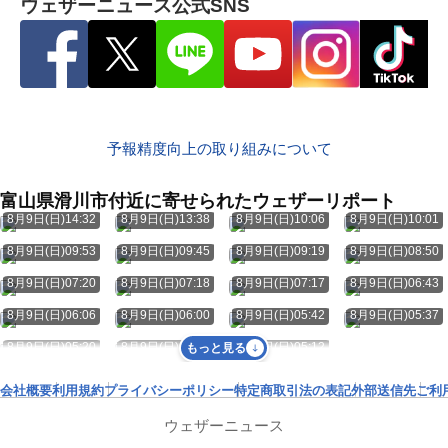
ウェザーニュース公式SNS
予報精度向上の取り組みについて
富山県滑川市付近に寄せられたウェザーリポート
8月9日(日)14:32
8月9日(日)13:38
8月9日(日)10:06
8月9日(日)10:01
8月9日(日)09:53
8月9日(日)09:45
8月9日(日)09:19
8月9日(日)08:50
8月9日(日)07:20
8月9日(日)07:18
8月9日(日)07:17
8月9日(日)06:43
8月9日(日)06:06
8月9日(日)06:00
8月9日(日)05:42
8月9日(日)05:37
8月9日(日)05:20
8月9日(日)05:18
8月9日(日)05:12
もっと見る
会社概要
利用規約
プライバシーポリシー
特定商取引法の表記
外部送信先
ご利
ウェザーニュース