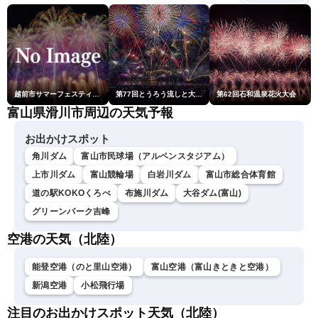
越前市サマーフェスティバル花火大会
第77回とうろう流しと大花火大会
第62回石和温泉花火大会
富山県滑川市周辺の天気予報
お出かけスポット
角川ダム
富山市民球場（アルペンスタジアム）
上市川ダム
富山競輪場
白岩川ダム
富山市総合体育館
道の駅KOKOくろべ
布施川ダム
大谷ダム(富山)
グリーンパーク吉峰
空港の天気（北陸）
能登空港（のと里山空港）
富山空港（富山きときと空港）
新潟空港
小松飛行場
注目のお出かけスポット天気（北陸）