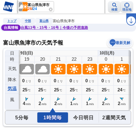
富山県魚津市
28
/
24
検索
現在地
雨雲レーダー
台風情報
地震情報
警報・注意報
2週間天気
ラ
富山県魚津市
トップ
中部
富山県
台風情報
台風13号・15号・16号｜今後の予想進路
富山県魚津市の天気予報
最新見解
日
9日(日)
10日(月)
18
19
20
21
22
23
0
1
時
天気
降水
0
0
0
0
0
0
0
0
0
ミリ
ミリ
ミリ
ミリ
ミリ
ミリ
ミリ
ミリ
気温
26
25
25
25
25
25
25
24
2
℃
℃
℃
℃
℃
℃
℃
℃
風
5
4
2
2
1
1
2
2
1
m/s
m/s
m/s
m/s
m/s
m/s
m/s
m/s
5分毎
1時間毎
今日明日
2週間天気