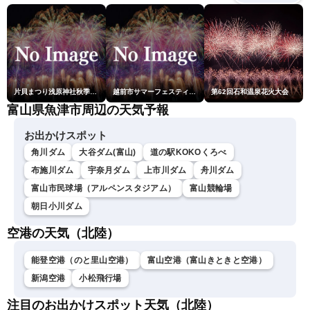
片貝まつり浅原神社秋季例大祭奉納大煙火
越前市サマーフェスティバル花火大会
第62回石和温泉花火大会
富山県魚津市周辺の天気予報
お出かけスポット
角川ダム
大谷ダム(富山)
道の駅KOKOくろべ
布施川ダム
宇奈月ダム
上市川ダム
舟川ダム
富山市民球場（アルペンスタジアム）
富山競輪場
朝日小川ダム
空港の天気（北陸）
能登空港（のと里山空港）
富山空港（富山きときと空港）
新潟空港
小松飛行場
注目のお出かけスポット天気（北陸）