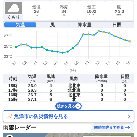
気温
湿度
気圧
風
26
84
1002
3.3
℃
%
hPa
m/s
くもり
気温
風
降水量
日照
気温
風速
降水量
日照
時刻
風向
(℃)
(m/s)
(mm/h)
(分)
18時
26.0
4
北北東
0
0
17時
26.3
5
北北東
0
0
16時
26.7
5
北北東
0
0
15時
27.1
6
北
0
0
続きを見る
魚津市の防災情報を見る
雨雲レーダー
60時間先まで見る