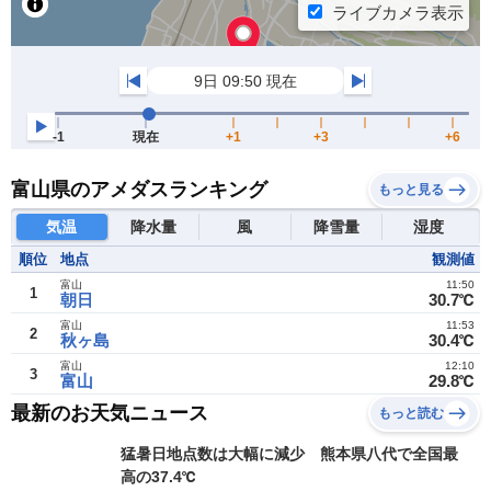
富山県のアメダスランキング
もっと見る
気温
降水量
風
降雪量
湿度
順位
地点
観測値
富山
11:50
1
朝日
30.7℃
富山
11:53
2
秋ヶ島
30.4℃
富山
12:10
3
富山
29.8℃
最新のお天気ニュース
もっと読む
猛暑日地点数は大幅に減少 熊本県八代で全国最
高の37.4℃