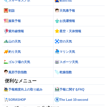
スキー＆スノボ
初日の出
初詣
天気痛予報
服装予報
お洗濯情報
紫外線情報
星空・天体情報
山の天気
空の天気
釣り天気
マリン天気
ゴルフ場の天気
スポーツ天気
風邪予防指数
乾燥指数
便利なメニュー
予報精度向上の取り組み
予報に関するFAQ
SORASHOP
The Last 10-second