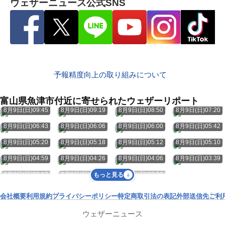
ウェザーニュース公式SNS
予報精度向上の取り組みについて
富山県魚津市付近に寄せられたウェザーリポート
8月9日(日)09:45
8月9日(日)09:19
8月9日(日)08:50
8月9日(日)07:20
8月9日(日)06:43
8月9日(日)06:06
8月9日(日)06:00
8月9日(日)05:42
8月9日(日)05:20
8月9日(日)05:18
8月9日(日)05:12
8月9日(日)05:10
8月9日(日)04:59
8月9日(日)04:26
8月9日(日)04:06
8月9日(日)03:39
8月9日(日)03:12
8月9日(日)02:51
8月9日(日)02:50
もっと見る
会社概要
利用規約
プライバシーポリシー
特定商取引法の表記
外部送信先
ご利
ウェザーニュース