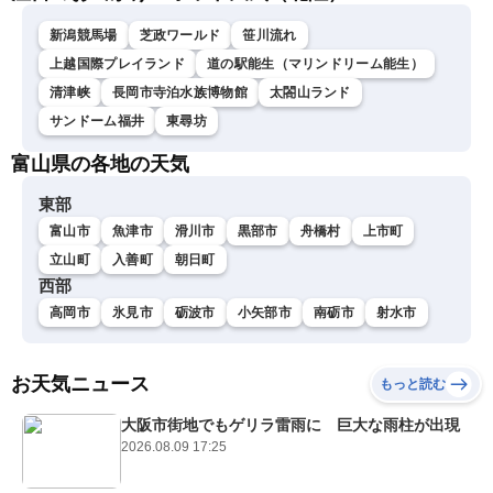
新潟競馬場
芝政ワールド
笹川流れ
上越国際プレイランド
道の駅能生（マリンドリーム能生）
清津峡
長岡市寺泊水族博物館
太閤山ランド
サンドーム福井
東尋坊
富山県の各地の天気
東部
富山市
魚津市
滑川市
黒部市
舟橋村
上市町
立山町
入善町
朝日町
西部
高岡市
氷見市
砺波市
小矢部市
南砺市
射水市
お天気ニュース
もっと読む
大阪市街地でもゲリラ雷雨に 巨大な雨柱が出現
2026.08.09 17:25