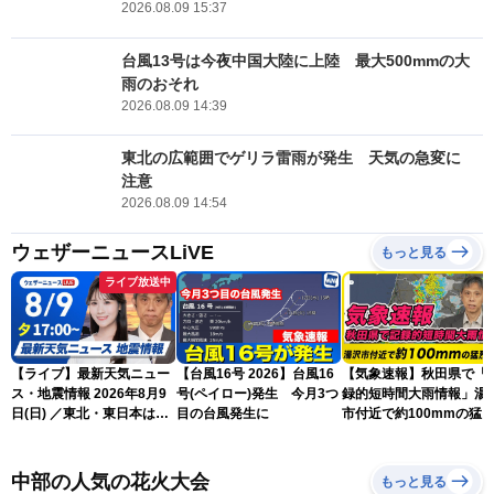
2026.08.09 15:37
台風13号は今夜中国大陸に上陸 最大500mmの大
雨のおそれ
2026.08.09 14:39
東北の広範囲でゲリラ雷雨が発生 天気の急変に
注意
2026.08.09 14:54
ウェザーニュースLiVE
もっと見る
ライブ放送中
【ライブ】最新天気ニュー
【台風16号 2026】台風16
【気象速報】秋田県で「
ス・地震情報 2026年8月9
号(ペイロー)発生 今月3つ
録的短時間大雨情報」湯
日(日) ／東北・東日本は急
目の台風発生に
市付近で約100mmの猛
な雷雨に注意〈ウェザーニ
な雨
ュースLiVEイブニング・戸
北美月／芳野達郎〉
中部の人気の花火大会
もっと見る