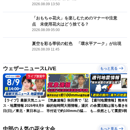
2026.08.09 13:50
「おもちゃ花火」を楽しむためのマナーや注意
点 未使用花火はどう捨てる？
2026.08.09 05:00
夏空を彩る帯状の虹色 「環水平アーク」が出現
2026.08.09 11:45
ウェザーニュースLiVE
もっと見る
ライブ放送中
【ライブ】最新天気ニュー
【気象速報】秋田県で「記
【週刊地震情報】熊本地
ス・地震情報 2026年8月9
録的短時間大雨情報」湯沢
の余震活動は落ち着き傾
日(日)／東北・東日本は急
市付近で約100mmの猛烈
も…依然として震度5弱
な雷雨に注意〈ウェザーニ
な雨
戒
ュースLiVEアフタヌーン・
小川千奈／芳野達郎〉
中部の人気の花火大会
もっと見る