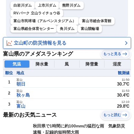
白岩川ダム
上市川ダム
熊野川ダム
RVパーク 立山ライチョウ谷
富山市民球場（アルペンスタジアム）
富山市総合体育館
富山県総合体育センター
角川ダム
富山競輪場
立山町の防災情報を見る
富山県のアメダスランキング
もっと見る
気温
降水量
風
降雪量
湿度
順位
地点
観測値
富山
11:50
1
朝日
30.7℃
富山
11:53
2
秋ヶ島
30.4℃
富山
12:10
3
富山
29.8℃
最新のお天気ニュース
もっと読む
秋田県で1時間に約100mmの猛烈な雨 気象防災
速報・記録的短時間大雨