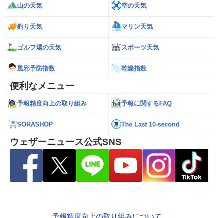
山の天気
空の天気
釣り天気
マリン天気
ゴルフ場の天気
スポーツ天気
風邪予防指数
乾燥指数
便利なメニュー
予報精度向上の取り組み
予報に関するFAQ
SORASHOP
The Last 10-second
ウェザーニュース公式SNS
予報精度向上の取り組みについて