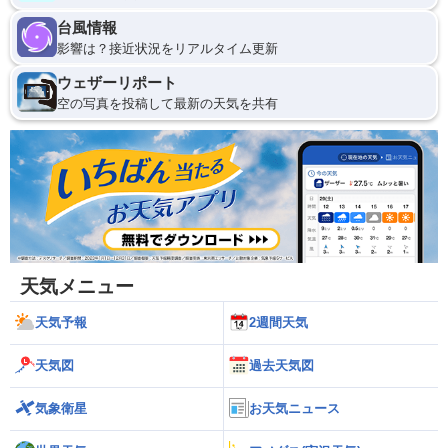
台風情報
影響は？接近状況をリアルタイム更新
ウェザーリポート
空の写真を投稿して最新の天気を共有
天気メニュー
天気予報
2週間天気
天気図
過去天気図
気象衛星
お天気ニュース