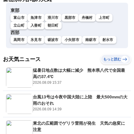
東部
富山市
魚津市
滑川市
黒部市
舟橋村
上市町
立山町
入善町
朝日町
西部
高岡市
氷見市
砺波市
小矢部市
南砺市
射水市
お天気ニュース
もっと読む
猛暑日地点数は大幅に減少 熊本県八代で全国最
高の37.4℃
2026.08.09 15:37
台風13号は今夜中国大陸に上陸 最大500mmの大
雨のおそれ
2026.08.09 14:39
東北の広範囲でゲリラ雷雨が発生 天気の急変に
注意