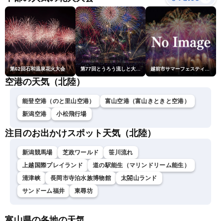
第62回石和温泉花火大会
第77回とうろう流しと大花火大会
越前市サマーフェスティバル花火大会
空港の天気（北陸）
能登空港（のと里山空港）
富山空港（富山きときと空港）
新潟空港
小松飛行場
注目のお出かけスポット天気（北陸）
新潟競馬場
芝政ワールド
笹川流れ
上越国際プレイランド
道の駅能生（マリンドリーム能生）
清津峡
長岡市寺泊水族博物館
太閤山ランド
サンドーム福井
東尋坊
富山県の各地の天気