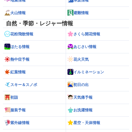
地震情報
津波情報
火山情報
避難情報
自然・季節・レジャー情報
花粉飛散情報
さくら開花情報
ほたる情報
あじさい情報
熱中症予報
花火天気
紅葉情報
イルミネーション
スキー＆スノボ
初日の出
初詣
天気痛予報
服装予報
お洗濯情報
紫外線情報
星空・天体情報