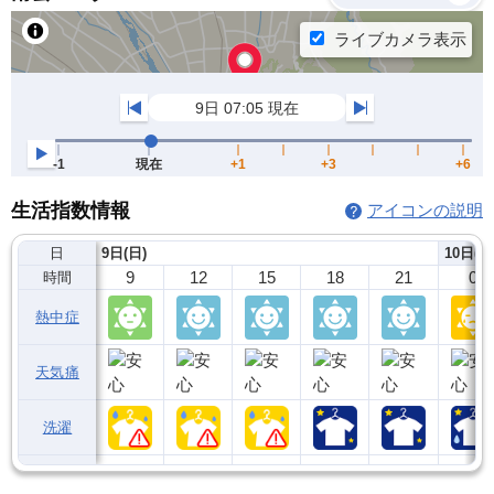
生活指数情報
アイコンの説明
日
9日(日)
10日(月
9
12
15
18
21
0
時間
熱中症
天気痛
洗濯