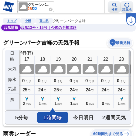
グリーンパーク吉峰
28
/
22
検索
現在地
雨雲レーダー
台風情報
地震情報
警報・注意報
2週間天気
ラ
グリーンパーク吉峰
トップ
中部
富山県
台風情報
台風13号・15号｜今後の予想進路
グリーンパーク吉峰の天気予報
最新見解
日
9日(日)
10
16
17
18
19
20
21
22
23
時
天気
降水
0
0
0
0
0
0
0
0
0
ミリ
ミリ
ミリ
ミリ
ミリ
ミリ
ミリ
ミリ
気温
25
25
24
25
24
24
24
24
2
℃
℃
℃
℃
℃
℃
℃
℃
風
2
2
1
1
1
0
0
1
1
m/s
m/s
m/s
m/s
m/s
m/s
m/s
m/s
5分毎
1時間毎
今日明日
2週間天気
雨雲レーダー
60時間先まで見る