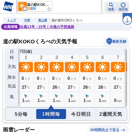
道の駅KOKOくろべ
33
/
26
検索
現在地
雨雲レーダー
台風情報
地震情報
警報・注意報
2週間天気
ラ
道の駅KOKOくろべ
トップ
中部
富山県
台風情報
台風13号・15号｜今後の予想進路
道の駅KOKOくろべの天気予報
最新見解
日
)
7日(金)
0
1
2
3
4
5
6
7
時
天気
降水
0
0
0
0
0
0
0
0
0
ミリ
ミリ
ミリ
ミリ
ミリ
ミリ
ミリ
ミリ
気温
27
27
27
26
27
26
26
27
2
℃
℃
℃
℃
℃
℃
℃
℃
風
1
1
1
1
1
1
1
0
0
m/s
m/s
m/s
m/s
m/s
m/s
m/s
m/s
5分毎
1時間毎
今日明日
2週間天気
雨雲レーダー
60時間先まで見る