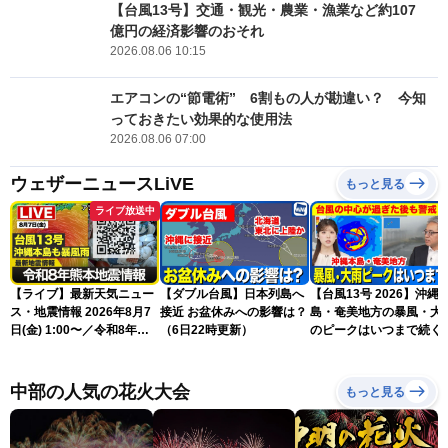
【台風13号】交通・観光・農業・漁業など約107
億円の経済影響のおそれ
2026.08.06 10:15
エアコンの“節電術” 6割もの人が勘違い？ 今知
っておきたい効果的な使用法
2026.08.06 07:00
ウェザーニュースLiVE
もっと見る
ライブ放送中
【ライブ】最新天気ニュー
【ダブル台風】日本列島へ
【台風13号 2026】沖縄
ス・地震情報 2026年8月7
接近 お盆休みへの影響は？
島・奄美地方の暴風・大
日(金) 1:00〜／令和8年熊
（6日22時更新）
のピークはいつまで続く
本地震情報 台風13号が沖
（6日18時更新）
縄に接近〈ウェザーニュー
スLiVE〉
中部の人気の花火大会
もっと見る