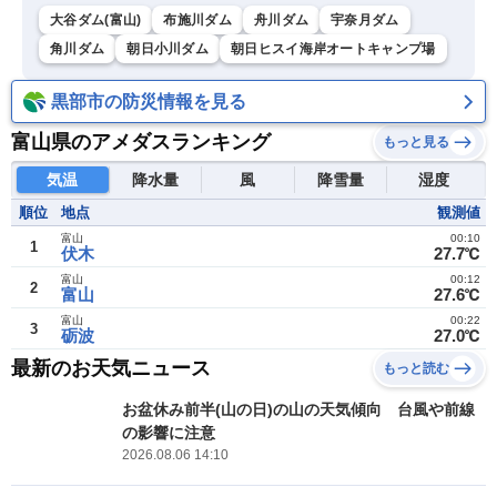
大谷ダム(富山)
布施川ダム
舟川ダム
宇奈月ダム
角川ダム
朝日小川ダム
朝日ヒスイ海岸オートキャンプ場
黒部市の防災情報を見る
富山県のアメダスランキング
もっと見る
気温
降水量
風
降雪量
湿度
順位
地点
観測値
富山
00:10
1
伏木
27.7℃
富山
00:12
2
富山
27.6℃
富山
00:22
3
砺波
27.0℃
最新のお天気ニュース
もっと読む
お盆休み前半(山の日)の山の天気傾向 台風や前線
の影響に注意
2026.08.06 14:10