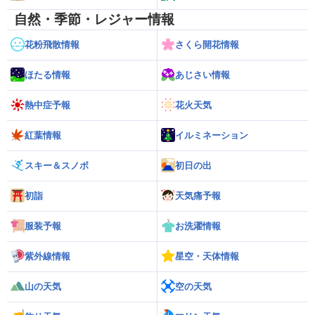
自然・季節・レジャー情報
花粉飛散情報
さくら開花情報
ほたる情報
あじさい情報
熱中症予報
花火天気
紅葉情報
イルミネーション
スキー＆スノボ
初日の出
初詣
天気痛予報
服装予報
お洗濯情報
紫外線情報
星空・天体情報
山の天気
空の天気