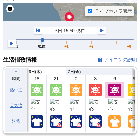
生活指数情報
アイコンの説明
日
6日(木)
7日(金)
18
21
0
3
6
9
時間
熱中症
天気痛
洗濯