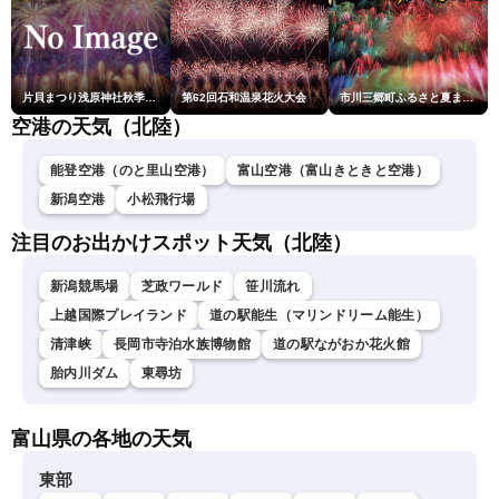
片貝まつり浅原神社秋季例大祭奉納大煙火
第62回石和温泉花火大会
市川三郷町ふるさと夏まつり第38回神明の花火大会
空港の天気（北陸）
能登空港（のと里山空港）
富山空港（富山きときと空港）
新潟空港
小松飛行場
注目のお出かけスポット天気（北陸）
新潟競馬場
芝政ワールド
笹川流れ
上越国際プレイランド
道の駅能生（マリンドリーム能生）
清津峡
長岡市寺泊水族博物館
道の駅ながおか花火館
胎内川ダム
東尋坊
富山県の各地の天気
東部