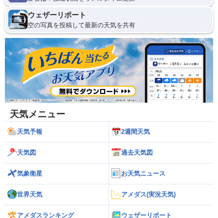
ウェザーリポート
空の写真を投稿して最新の天気を共有
天気メニュー
天気予報
2週間天気
天気図
過去天気図
気象衛星
お天気ニュース
世界天気
アメダス(実況天気)
アメダスランキング
ウェザーリポート