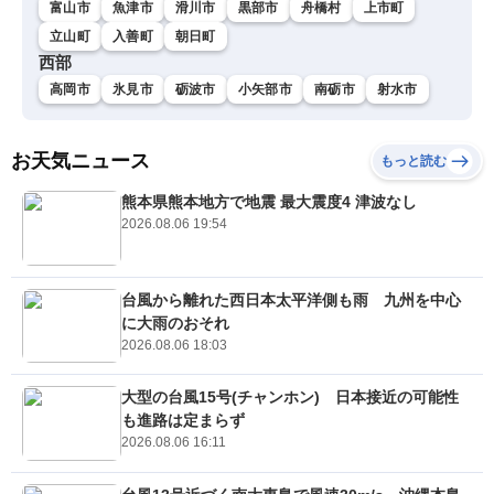
富山市
魚津市
滑川市
黒部市
舟橋村
上市町
立山町
入善町
朝日町
西部
高岡市
氷見市
砺波市
小矢部市
南砺市
射水市
お天気ニュース
もっと読む
熊本県熊本地方で地震 最大震度4 津波なし
2026.08.06 19:54
台風から離れた西日本太平洋側も雨 九州を中心
に大雨のおそれ
2026.08.06 18:03
大型の台風15号(チャンホン) 日本接近の可能性
も進路は定まらず
2026.08.06 16:11