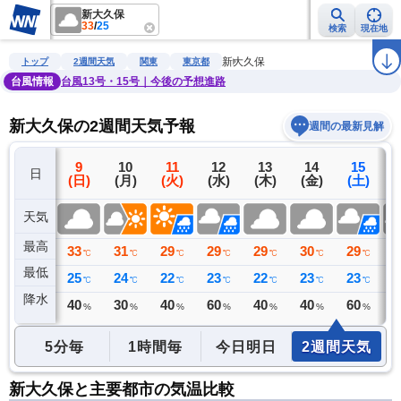
新大久保
33
/
25
検索
現在地
雨雲レーダー
台風情報
地震情報
警報・注意報
2週間天気
ラ
新大久保
トップ
2週間天気
関東
東京都
台風情報
台風13号・15号｜今後の予想進路
新大久保の2週間天気予報
週間の最新見解
8
9
10
11
12
13
14
15
日
(土)
(日)
(月)
(火)
(水)
(木)
(金)
(土)
(
天気
最高
34
33
31
29
29
29
30
29
2
℃
℃
℃
℃
℃
℃
℃
℃
最低
26
25
24
22
23
22
23
23
2
℃
℃
℃
℃
℃
℃
℃
℃
降水
0
40
30
40
60
40
40
60
6
ミリ
%
%
%
%
%
%
%
5分毎
1時間毎
今日明日
2週間天気
新大久保と主要都市の気温比較