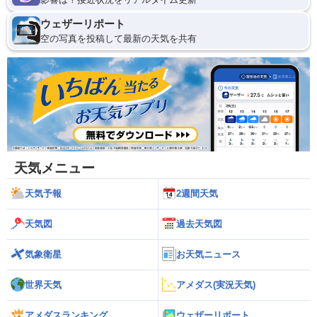
ウェザーリポート
空の写真を投稿して最新の天気を共有
天気メニュー
天気予報
2週間天気
天気図
過去天気図
気象衛星
お天気ニュース
世界天気
アメダス(実況天気)
アメダスランキング
ウェザーリポート