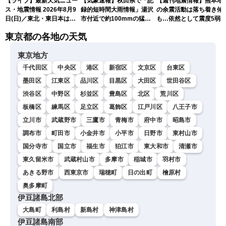
【ライブ】最新天気ニュー
【気象速報】秋田県で「記
【週刊地震情報】熊本地
ス・地震情報 2026年8月9
録的短時間大雨情報」湯沢
の余震活動は落ち着き傾
日(日)／東北・東日本は急
市付近で約100mmの猛烈
も…依然として震度5弱
な雷雨に注意〈ウェザーニ
な雨
戒
東京都の各地の天気
ュースLiVEアフタヌーン・
小川千奈／芳野達郎〉
東京地方
千代田区
中央区
港区
新宿区
文京区
台東区
墨田区
江東区
品川区
目黒区
大田区
世田谷区
渋谷区
中野区
杉並区
豊島区
北区
荒川区
板橋区
練馬区
足立区
葛飾区
江戸川区
八王子市
立川市
武蔵野市
三鷹市
青梅市
府中市
昭島市
調布市
町田市
小金井市
小平市
日野市
東村山市
国分寺市
国立市
福生市
狛江市
東大和市
清瀬市
東久留米市
武蔵村山市
多摩市
稲城市
羽村市
あきる野市
西東京市
瑞穂町
日の出町
檜原村
奥多摩町
伊豆諸島北部
大島町
利島村
新島村
神津島村
伊豆諸島南部