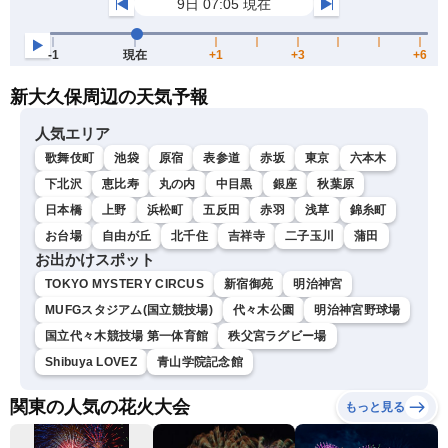
新大久保周辺の天気予報
人気エリア
歌舞伎町
池袋
原宿
表参道
赤坂
東京
六本木
下北沢
恵比寿
丸の内
中目黒
銀座
秋葉原
日本橋
上野
浜松町
五反田
赤羽
浅草
錦糸町
お台場
自由が丘
北千住
吉祥寺
二子玉川
蒲田
お出かけスポット
TOKYO MYSTERY CIRCUS
新宿御苑
明治神宮
MUFGスタジアム(国立競技場)
代々木公園
明治神宮野球場
国立代々木競技場 第一体育館
秩父宮ラグビー場
Shibuya LOVEZ
青山学院記念館
関東の人気の花火大会
もっと見る