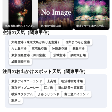
第20回那須野ふるさと花火大会
第74回小山の花火
横浜グリーンエクスポ応援 みなとみらいフェスティバル「スカイシンフォニーinヨコハマ presented byコロワイド」
空港の天気（関東甲信）
大島空港（東京大島かめりあ空港）
信州まつもと空港
八丈島空港
三宅島空港
神津島空港
新島空港
東京国際空港（羽田空港）
茨城空港
調布飛行場
成田国際空港
注目のお出かけスポット天気（関東甲信）
東京ディズニーランド
上高地
明治神宮野球場
東京ディズニーシー
江ノ島
道の駅美ヶ原高原
横浜スタジアム
よみうりランド
富士急ハイランド
高尾山