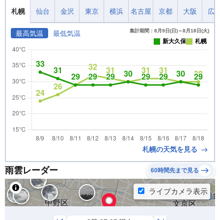
札幌
仙台
金沢
東京
横浜
名古屋
京都
大阪
広
集計期間：8月9日(日)～8月18日(火)
最高気温
最低気温
新大久保
札幌
札幌の天気を見る
雨雲レーダー
60時間先まで見る