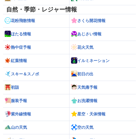
自然・季節・レジャー情報
花粉飛散情報
さくら開花情報
ほたる情報
あじさい情報
熱中症予報
花火天気
紅葉情報
イルミネーション
スキー＆スノボ
初日の出
初詣
天気痛予報
服装予報
お洗濯情報
紫外線情報
星空・天体情報
山の天気
空の天気