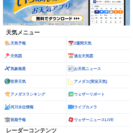
天気メニュー
天気予報
2週間天気
天気図
過去天気図
気象衛星
お天気ニュース
世界天気
アメダス(実況天気)
アメダスランキング
ウェザーリポート
河川水位情報
ライブカメラ
長期予報
ウェザーニュースLiVE
レーダーコンテンツ