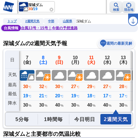
深城ダム
30
/
19
検索
現在地
雨雲レーダー
台風情報
地震情報
警報・注意報
2週間天気
ラ
深城ダム
トップ
2週間天気
中部
山梨県
台風情報
台風13号・15号｜今後の予想進路
深城ダムの2週間天気予報
週間の最新見解
6
7
8
9
10
11
12
13
日
(木)
(金)
(土)
(日)
(月)
(火)
(水)
(木)
(
天気
最高
30
30
32
30
27
29
27
28
2
℃
℃
℃
℃
℃
℃
℃
℃
最低
20
19
21
20
19
18
17
17
1
℃
℃
℃
℃
℃
℃
℃
℃
降水
0
30
30
40
30
40
40
30
4
ミリ
%
%
%
%
%
%
%
5分毎
1時間毎
今日明日
2週間天気
深城ダムと主要都市の気温比較