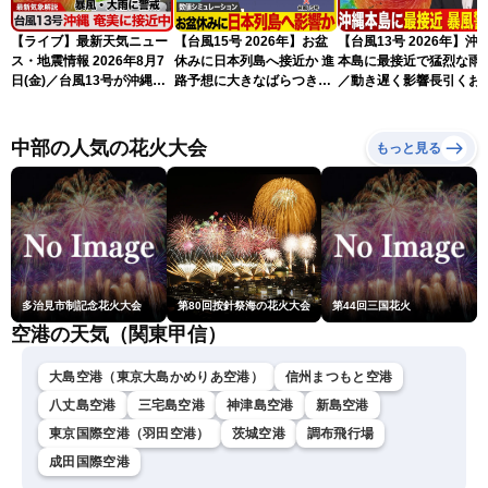
【ライブ】最新天気ニュー
【台風15号 2026年】お盆
【台風13号 2026年】沖
ス・地震情報 2026年8月7
休みに日本列島へ接近か 進
本島に最接近で猛烈な雨
日(金)／台風13号が沖縄・
路予想に大きなばらつき
／動き遅く影響長引くお
奄美に最接近へ 令和8年
（7日13時更新）
れ（7日13時更新）
熊本地震情報〈ウェザーニ
ュースLiVEアフタヌーン・
中部の人気の花火大会
もっと見る
小林李衣奈／内藤邦裕〉
多治見市制記念花火大会
第80回按針祭海の花火大会
第44回三国花火
空港の天気（関東甲信）
大島空港（東京大島かめりあ空港）
信州まつもと空港
八丈島空港
三宅島空港
神津島空港
新島空港
東京国際空港（羽田空港）
茨城空港
調布飛行場
成田国際空港