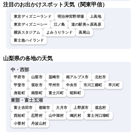
注目のお出かけスポット天気（関東甲信）
東京ディズニーランド
明治神宮野球場
上高地
東京ディズニーシー
江ノ島
道の駅美ヶ原高原
横浜スタジアム
よみうりランド
高尾山
富士急ハイランド
山梨県の各地の天気
中・西部
甲府市
山梨市
韮崎市
南アルプス市
北杜市
甲斐市
笛吹市
甲州市
中央市
市川三郷町
早川町
身延町
南部町
富士川町
昭和町
東部・富士五湖
富士吉田市
都留市
大月市
上野原市
道志村
西桂町
忍野村
山中湖村
鳴沢村
富士河口湖町
小菅村
丹波山村