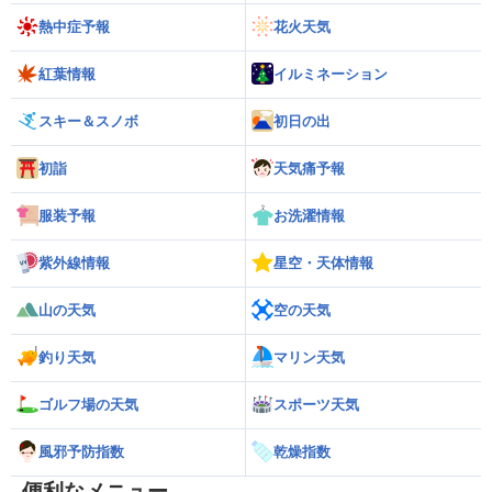
熱中症予報
花火天気
紅葉情報
イルミネーション
スキー＆スノボ
初日の出
初詣
天気痛予報
服装予報
お洗濯情報
紫外線情報
星空・天体情報
山の天気
空の天気
釣り天気
マリン天気
ゴルフ場の天気
スポーツ天気
風邪予防指数
乾燥指数
便利なメニュー