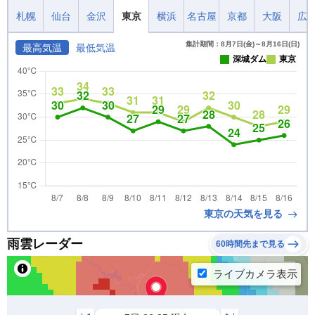
札幌
仙台
金沢
東京
横浜
名古屋
京都
大阪
広
集計期間：8月7日(金)～8月16日(日)
最高気温
最低気温
深城ダム
東京
東京の天気を見る
雨雲レーダー
60時間先まで見る