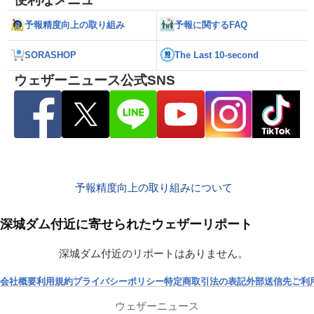
予報精度向上の取り組み
予報に関するFAQ
SORASHOP
The Last 10-second
ウェザーニュース公式SNS
予報精度向上の取り組みについて
深城ダム付近に寄せられたウェザーリポート
深城ダム付近のリポートはありません。
会社概要
利用規約
プライバシーポリシー
特定商取引法の表記
外部送信先
ご利
ウェザーニュース