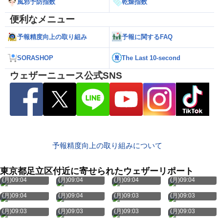
風邪予防指数
乾燥指数
便利なメニュー
予報精度向上の取り組み
予報に関するFAQ
SORASHOP
The Last 10-second
ウェザーニュース公式SNS
予報精度向上の取り組みについて
東京都足立区付近に寄せられたウェザーリポート
8月10日
8月10日
8月10日
8月10日
(月)09:04
(月)09:04
(月)09:04
(月)09:04
8月10日
8月10日
8月10日
8月10日
(月)09:04
(月)09:04
(月)09:03
(月)09:03
8月10日
8月10日
8月10日
8月10日
(月)09:03
(月)09:03
(月)09:03
(月)09:03
8月10日
8月10日
8月10日
8月10日