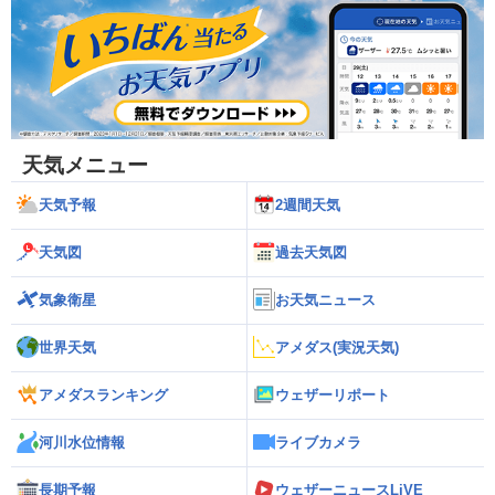
天気メニュー
天気予報
2週間天気
天気図
過去天気図
気象衛星
お天気ニュース
世界天気
アメダス(実況天気)
アメダスランキング
ウェザーリポート
河川水位情報
ライブカメラ
長期予報
ウェザーニュースLiVE