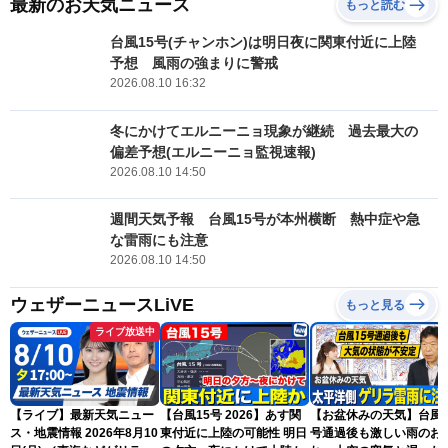
最新のお天気ニュース
もっと読む
台風15号(チャンホン)は明日夜に関東付近に上陸
予想 風雨の強まりに警戒
2026.08.10 16:32
冬にかけてエルニーニョ現象が継続 過去最大の
偏差予想(エルニーニョ監視速報)
2026.08.10 14:50
週間天気予報 台風15号が本州横断 熱中症や急
な雷雨にも注意
2026.08.10 14:50
ウェザーニュースLiVE
もっと見る
ライブ放送中
【ライブ】最新天気ニュー
【台風15号 2026】あす関
【お盆休みの天気】台風1
ス・地震情報 2026年8月10
東付近に上陸の可能性 明日
号通過後も激しい雨のお