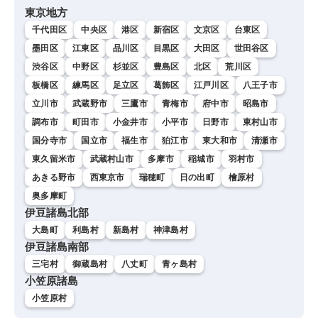
東京地方
千代田区
中央区
港区
新宿区
文京区
台東区
墨田区
江東区
品川区
目黒区
大田区
世田谷区
渋谷区
中野区
杉並区
豊島区
北区
荒川区
板橋区
練馬区
足立区
葛飾区
江戸川区
八王子市
立川市
武蔵野市
三鷹市
青梅市
府中市
昭島市
調布市
町田市
小金井市
小平市
日野市
東村山市
国分寺市
国立市
福生市
狛江市
東大和市
清瀬市
東久留米市
武蔵村山市
多摩市
稲城市
羽村市
あきる野市
西東京市
瑞穂町
日の出町
檜原村
奥多摩町
伊豆諸島北部
大島町
利島村
新島村
神津島村
伊豆諸島南部
三宅村
御蔵島村
八丈町
青ヶ島村
小笠原諸島
小笠原村