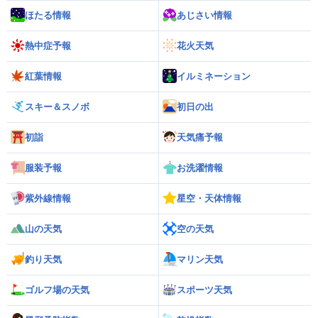
ほたる情報
あじさい情報
熱中症予報
花火天気
紅葉情報
イルミネーション
スキー＆スノボ
初日の出
初詣
天気痛予報
服装予報
お洗濯情報
紫外線情報
星空・天体情報
山の天気
空の天気
釣り天気
マリン天気
ゴルフ場の天気
スポーツ天気