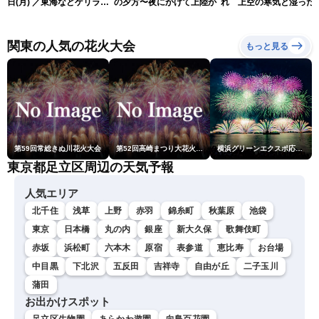
日(月) ／東海などゲリラ雷
の夕方〜夜にかけて上陸か
れ 上空の寒気と湿った
雨に注意 東北や関東は早め
気でゲリラ雷雨に注意
の台風対策を〈ウェザーニ
ュースLiVEイブニング・駒
関東の人気の花火大会
もっと見る
木結衣／宇野沢達也〉
第59回常総きぬ川花火大会
第52回高崎まつり大花火大会
横浜グリーンエクスポ応援 みなとみらいフェスティバル「スカイシンフォニーinヨコハマ presented byコロワイド」
東京都足立区周辺の天気予報
人気エリア
北千住
浅草
上野
赤羽
錦糸町
秋葉原
池袋
東京
日本橋
丸の内
銀座
新大久保
歌舞伎町
赤坂
浜松町
六本木
原宿
表参道
恵比寿
お台場
中目黒
下北沢
五反田
吉祥寺
自由が丘
二子玉川
蒲田
お出かけスポット