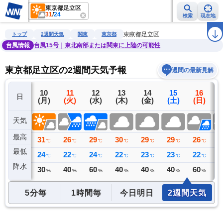
東京都足立区
31
/
24
検索
現在地
雨雲レーダー
台風情報
地震情報
警報・注意報
2週間天気
ラ
東京都足立区
トップ
2週間天気
関東
東京都
台風情報
台風15号｜東北南部または関東に上陸の可能性
東京都足立区の2週間天気予報
週間の最新見解
9
10
11
12
13
14
15
16
日
(日)
(月)
(火)
(水)
(木)
(金)
(土)
(日)
(
天気
最高
34
31
26
29
30
29
29
26
2
℃
℃
℃
℃
℃
℃
℃
℃
最低
24
24
22
24
22
23
23
22
2
℃
℃
℃
℃
℃
℃
℃
℃
降水
3
30
40
60
40
40
40
60
6
ミリ
%
%
%
%
%
%
%
5分毎
1時間毎
今日明日
2週間天気