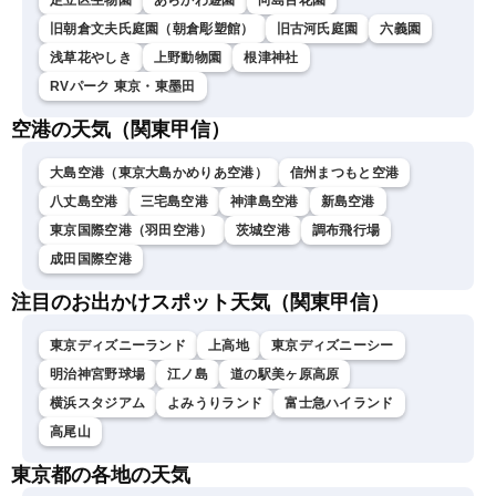
足立区生物園
あらかわ遊園
向島百花園
旧朝倉文夫氏庭園（朝倉彫塑館）
旧古河氏庭園
六義園
浅草花やしき
上野動物園
根津神社
RVパーク 東京・東墨田
空港の天気（関東甲信）
大島空港（東京大島かめりあ空港）
信州まつもと空港
八丈島空港
三宅島空港
神津島空港
新島空港
東京国際空港（羽田空港）
茨城空港
調布飛行場
成田国際空港
注目のお出かけスポット天気（関東甲信）
東京ディズニーランド
上高地
東京ディズニーシー
明治神宮野球場
江ノ島
道の駅美ヶ原高原
横浜スタジアム
よみうりランド
富士急ハイランド
高尾山
東京都の各地の天気