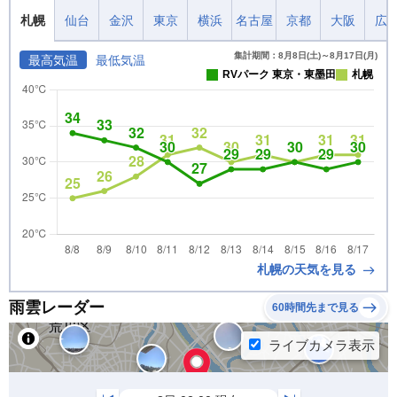
札幌
仙台
金沢
東京
横浜
名古屋
京都
大阪
広
集計期間：8月8日(土)～8月17日(月)
最高気温
最低気温
RVパーク 東京・東墨田
札幌
札幌の天気を見る
雨雲レーダー
60時間先まで見る