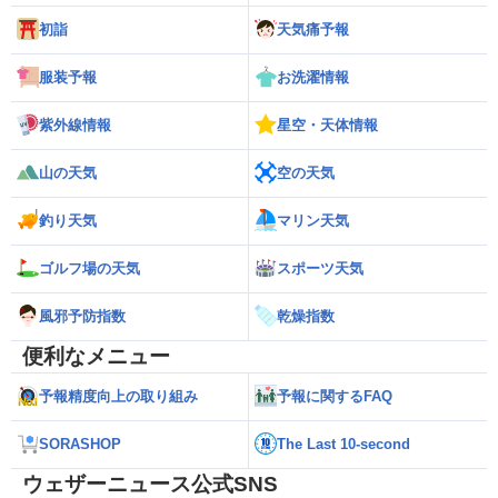
初詣
天気痛予報
服装予報
お洗濯情報
紫外線情報
星空・天体情報
山の天気
空の天気
釣り天気
マリン天気
ゴルフ場の天気
スポーツ天気
風邪予防指数
乾燥指数
便利なメニュー
予報精度向上の取り組み
予報に関するFAQ
SORASHOP
The Last 10-second
ウェザーニュース公式SNS