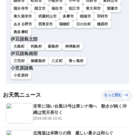
調布市
町田市
小金井市
小平市
日野市
東村山市
国分寺市
国立市
福生市
狛江市
東大和市
清瀬市
東久留米市
武蔵村山市
多摩市
稲城市
羽村市
あきる野市
西東京市
瑞穂町
日の出町
檜原村
奥多摩町
伊豆諸島北部
大島町
利島村
新島村
神津島村
伊豆諸島南部
三宅村
御蔵島村
八丈町
青ヶ島村
小笠原諸島
小笠原村
お天気ニュース
もっと読む
非常に強い台風13号は東シナ海へ 動きが鈍く沖
縄は荒天長引く
2026.08.08 10:41
北海道は本降りの雨 厳しい暑さは和らぐ