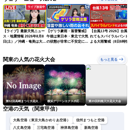
ライブ放送中
【ライブ】最新天気ニュー
【ゲリラ豪雨・落雷警戒】
【台風13号 2026】台風
ス・地震情報 2026年8月8
午後は東日本・東北で大気
れてもスパイラルバンド
日(土）／沖縄・奄美は大荒
の状態が非常に不安定に
よる大雨警戒（8日6時情
れの天気が続く／令和8年
2026.08.08
報）
熊本地震情報〈ウェザーニ
ュースLiVEコーヒータイ
関東の人気の花火大会
もっと見る
ム・青原桃香／山口剛央〉
第52回高崎まつり大花火大会
横浜グリーンエクスポ応援 みなとみらいフェスティバル「スカイシンフォニーinヨコハマ presented byコロワイド」
第39回利根川大花火大会
空港の天気（関東甲信）
大島空港（東京大島かめりあ空港）
信州まつもと空港
八丈島空港
三宅島空港
神津島空港
新島空港