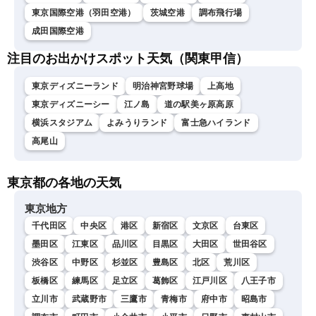
東京国際空港（羽田空港）
茨城空港
調布飛行場
成田国際空港
注目のお出かけスポット天気（関東甲信）
東京ディズニーランド
明治神宮野球場
上高地
東京ディズニーシー
江ノ島
道の駅美ヶ原高原
横浜スタジアム
よみうりランド
富士急ハイランド
高尾山
東京都の各地の天気
東京地方
千代田区
中央区
港区
新宿区
文京区
台東区
墨田区
江東区
品川区
目黒区
大田区
世田谷区
渋谷区
中野区
杉並区
豊島区
北区
荒川区
板橋区
練馬区
足立区
葛飾区
江戸川区
八王子市
立川市
武蔵野市
三鷹市
青梅市
府中市
昭島市