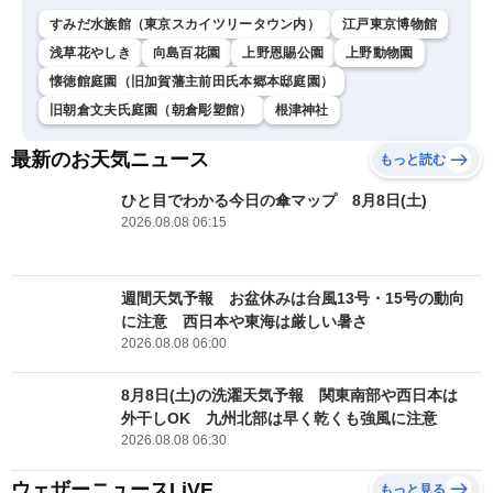
すみだ水族館（東京スカイツリータウン内）
江戸東京博物館
浅草花やしき
向島百花園
上野恩賜公園
上野動物園
懐徳館庭園（旧加賀藩主前田氏本郷本邸庭園）
旧朝倉文夫氏庭園（朝倉彫塑館）
根津神社
最新のお天気ニュース
もっと読む
ひと目でわかる今日の傘マップ 8月8日(土)
2026.08.08 06:15
週間天気予報 お盆休みは台風13号・15号の動向
に注意 西日本や東海は厳しい暑さ
2026.08.08 06:00
8月8日(土)の洗濯天気予報 関東南部や西日本は
外干しOK 九州北部は早く乾くも強風に注意
2026.08.08 06:30
ウェザーニュースLiVE
もっと見る