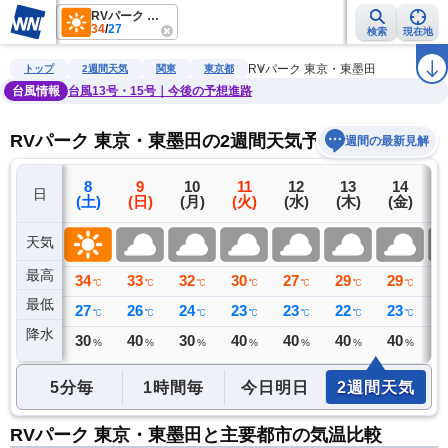
RVパーク 東京・東墨田
34
/
27
検索
現在地
雨雲レーダー
台風情報
地震情報
警報・注意報
2週間天気
ラ
RVパーク 東京・東墨田
トップ
2週間天気
関東
東京都
台風情報
台風13号・15号｜今後の予想進路
RVパーク 東京・東墨田の2週間天気予報
週間の最新見解
7
8
9
10
11
12
13
14
日
(金)
(土)
(日)
(月)
(火)
(水)
(木)
(金)
(
天気
最高
32
34
33
32
30
27
29
29
3
℃
℃
℃
℃
℃
℃
℃
℃
最低
26
27
26
24
23
23
22
23
2
℃
℃
℃
℃
℃
℃
℃
℃
降水
0
30
40
30
40
40
40
40
4
ミリ
%
%
%
%
%
%
%
5分毎
1時間毎
今日明日
2週間天気
RVパーク 東京・東墨田と主要都市の気温比較