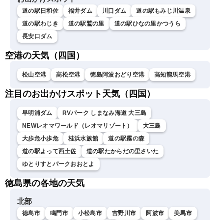
道の駅日和佐
福井ダム
川口ダム
道の駅もみじ川温泉
道の駅わじき
道の駅鷲の里
道の駅ひなの里かつうら
長安口ダム
空港の天気（四国）
松山空港
高松空港
徳島阿波おどり空港
高知龍馬空港
注目のお出かけスポット天気（四国）
早明浦ダム
RVパーク しまなみ海道 大三島
NEWレオマワールド（レオマリゾート）
大三島
大歩危小歩危
桂浜水族館
道の駅霧の森
道の駅よって西土佐
道の駅たからだの里さいた
ゆとりすとパークおおとよ
徳島県の各地の天気
北部
徳島市
鳴門市
小松島市
吉野川市
阿波市
美馬市