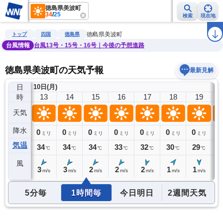
徳島県美波町
34
/
25
検索
現在地
雨雲レーダー
台風情報
地震情報
警報・注意報
2週間天気
ラ
徳島県美波町
トップ
四国
徳島県
台風情報
台風13号・15号・16号｜今後の予想進路
徳島県美波町の天気予報
最新見解
日
10日(月)
12
13
14
15
16
17
18
19
時
天気
降水
0
0
0
0
0
0
0
0
0
ミリ
ミリ
ミリ
ミリ
ミリ
ミリ
ミリ
ミリ
気温
32
34
34
34
33
32
30
29
2
℃
℃
℃
℃
℃
℃
℃
℃
風
4
3
3
2
2
2
1
1
2
m/s
m/s
m/s
m/s
m/s
m/s
m/s
m/s
5分毎
1時間毎
今日明日
2週間天気