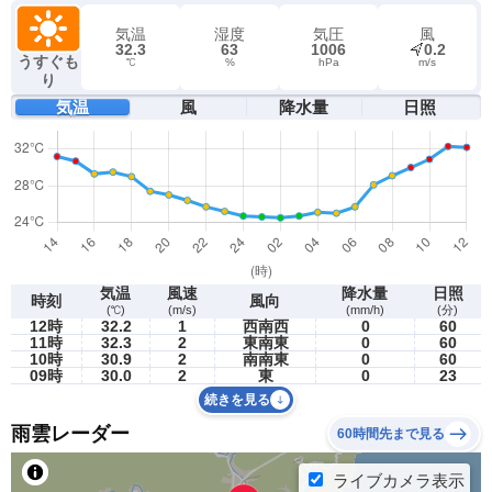
気温
湿度
気圧
風
32.3
63
1006
0.2
うすぐも
℃
%
hPa
m/s
り
気温
風
降水量
日照
気温
風速
降水量
日照
時刻
風向
(℃)
(m/s)
(mm/h)
(分)
12時
32.2
1
西南西
0
60
11時
32.3
2
東南東
0
60
10時
30.9
2
南南東
0
60
09時
30.0
2
東
0
23
続きを見る
雨雲レーダー
60時間先まで見る