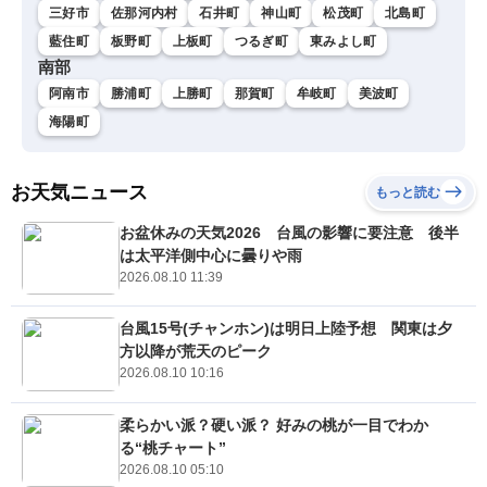
三好市
佐那河内村
石井町
神山町
松茂町
北島町
藍住町
板野町
上板町
つるぎ町
東みよし町
南部
阿南市
勝浦町
上勝町
那賀町
牟岐町
美波町
海陽町
お天気ニュース
もっと読む
お盆休みの天気2026 台風の影響に要注意 後半
は太平洋側中心に曇りや雨
2026.08.10 11:39
台風15号(チャンホン)は明日上陸予想 関東は夕
方以降が荒天のピーク
2026.08.10 10:16
柔らかい派？硬い派？ 好みの桃が一目でわか
る“桃チャート”
2026.08.10 05:10