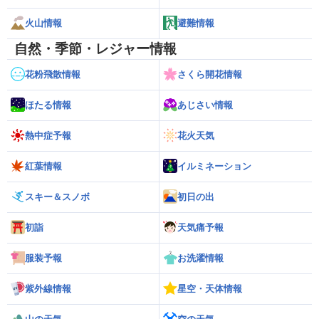
火山情報
避難情報
自然・季節・レジャー情報
花粉飛散情報
さくら開花情報
ほたる情報
あじさい情報
熱中症予報
花火天気
紅葉情報
イルミネーション
スキー＆スノボ
初日の出
初詣
天気痛予報
服装予報
お洗濯情報
紫外線情報
星空・天体情報