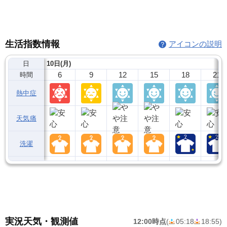
生活指数情報
アイコンの説明
日
10日(月)
6
9
12
15
18
21
時間
熱中症
天気痛
洗濯
実況天気・観測値
12:00時点
(
05:18
18:55
)