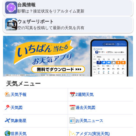
台風情報
影響は？接近状況をリアルタイム更新
ウェザーリポート
空の写真を投稿して最新の天気を共有
天気メニュー
天気予報
2週間天気
天気図
過去天気図
気象衛星
お天気ニュース
世界天気
アメダス(実況天気)