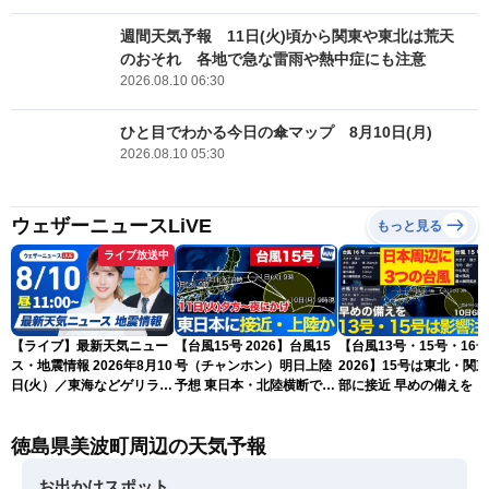
週間天気予報 11日(火)頃から関東や東北は荒天
のおそれ 各地で急な雷雨や熱中症にも注意
2026.08.10 06:30
ひと目でわかる今日の傘マップ 8月10日(月)
2026.08.10 05:30
ウェザーニュースLiVE
もっと見る
ライブ放送中
【ライブ】最新天気ニュー
【台風15号 2026】台風15
【台風13号・15号・16号
ス・地震情報 2026年8月10
号（チャンホン）明日上陸
2026】15号は東北・関
日(火）／東海などゲリラ雷
予想 東日本・北陸横断で大
部に接近 早めの備えを（
雨に注意 東北や関東は早め
雨や暴風に要警戒（10日9
日6時更新）
の台風対策を〈ウェザーニ
時現在）
徳島県美波町周辺の天気予報
ュースLiVEコーヒータイ
ム・小林李衣奈／有賀哲
夫〉
お出かけスポット