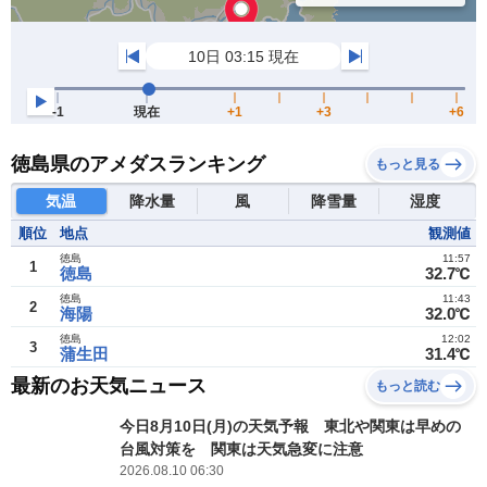
徳島県のアメダスランキング
もっと見る
気温
降水量
風
降雪量
湿度
順位
地点
観測値
徳島
11:57
1
徳島
32.7℃
徳島
11:43
2
海陽
32.0℃
徳島
12:02
3
蒲生田
31.4℃
最新のお天気ニュース
もっと読む
今日8月10日(月)の天気予報 東北や関東は早めの
台風対策を 関東は天気急変に注意
2026.08.10 06:30