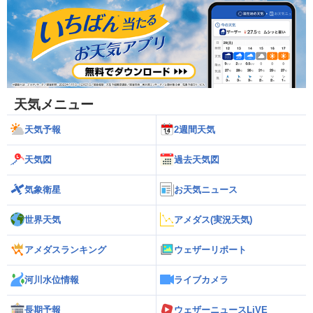
天気メニュー
天気予報
2週間天気
天気図
過去天気図
気象衛星
お天気ニュース
世界天気
アメダス(実況天気)
アメダスランキング
ウェザーリポート
河川水位情報
ライブカメラ
長期予報
ウェザーニュースLiVE