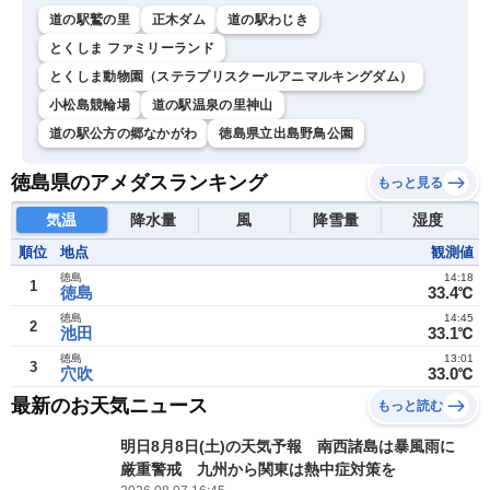
道の駅鷲の里
正木ダム
道の駅わじき
とくしま ファミリーランド
とくしま動物園（ステラプリスクールアニマルキングダム）
小松島競輪場
道の駅温泉の里神山
道の駅公方の郷なかがわ
徳島県立出島野鳥公園
徳島県のアメダスランキング
もっと見る
気温
降水量
風
降雪量
湿度
順位
地点
観測値
徳島
14:18
1
徳島
33.4℃
徳島
14:45
2
池田
33.1℃
徳島
13:01
3
穴吹
33.0℃
最新のお天気ニュース
もっと読む
明日8月8日(土)の天気予報 南西諸島は暴風雨に
厳重警戒 九州から関東は熱中症対策を