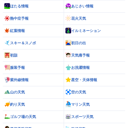
ほたる情報
あじさい情報
熱中症予報
花火天気
紅葉情報
イルミネーション
スキー＆スノボ
初日の出
初詣
天気痛予報
服装予報
お洗濯情報
紫外線情報
星空・天体情報
山の天気
空の天気
釣り天気
マリン天気
ゴルフ場の天気
スポーツ天気