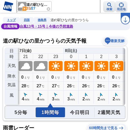
道の駅ひなの里かつうら
31
/
27
検索
現在地
雨雲レーダー
台風情報
地震情報
警報・注意報
2週間天気
ラ
道の駅ひなの里かつうら
トップ
四国
徳島県
台風情報
台風13号・15号｜今後の予想進路
道の駅ひなの里かつうらの天気予報
最新見解
日
7日(金)
8日(土)
20
21
22
23
0
1
2
3
時
天気
降水
0
0
0
0
0
0
0
0
0
ミリ
ミリ
ミリ
ミリ
ミリ
ミリ
ミリ
ミリ
気温
29
28
27
27
26
26
26
26
2
℃
℃
℃
℃
℃
℃
℃
℃
風
4
4
4
3
3
2
2
2
2
m/s
m/s
m/s
m/s
m/s
m/s
m/s
m/s
5分毎
1時間毎
今日明日
2週間天気
雨雲レーダー
60時間先まで見る