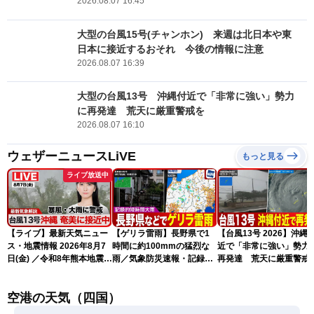
2026.08.07 16:45
大型の台風15号(チャンホン) 来週は北日本や東
日本に接近するおそれ 今後の情報に注意
2026.08.07 16:39
大型の台風13号 沖縄付近で「非常に強い」勢力
に再発達 荒天に厳重警戒を
2026.08.07 16:10
ウェザーニュースLiVE
もっと見る
ライブ放送中
【ライブ】最新天気ニュー
【ゲリラ雷雨】長野県で1
【台風13号 2026】沖縄
ス・地震情報 2026年8月7
時間に約100mmの猛烈な
近で「非常に強い」勢力
日(金) ／令和8年熊本地震情
雨／気象防災速報・記録的
再発達 荒天に厳重警戒
報 台風13号の影響に警戒
短時間大雨
（7日18時最新情報）
〈ウェザーニュースLiVEム
空港の天気（四国）
ーン・駒木結衣／内藤邦
裕〉