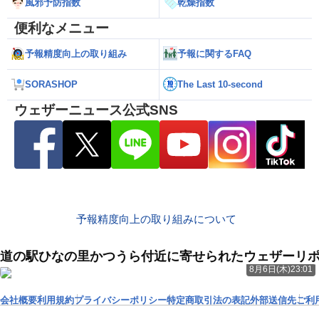
風邪予防指数
乾燥指数
便利なメニュー
予報精度向上の取り組み
予報に関するFAQ
SORASHOP
The Last 10-second
ウェザーニュース公式SNS
予報精度向上の取り組みについて
道の駅ひなの里かつうら付近に寄せられたウェザーリ
8月6日(木)23:01
会社概要
利用規約
プライバシーポリシー
特定商取引法の表記
外部送信先
ご利