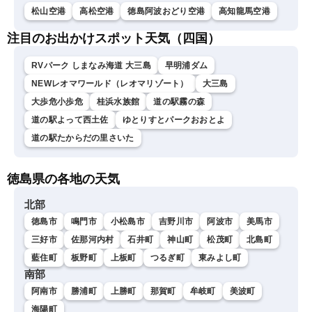
松山空港
高松空港
徳島阿波おどり空港
高知龍馬空港
注目のお出かけスポット天気（四国）
RVパーク しまなみ海道 大三島
早明浦ダム
NEWレオマワールド（レオマリゾート）
大三島
大歩危小歩危
桂浜水族館
道の駅霧の森
道の駅よって西土佐
ゆとりすとパークおおとよ
道の駅たからだの里さいた
徳島県の各地の天気
北部
徳島市
鳴門市
小松島市
吉野川市
阿波市
美馬市
三好市
佐那河内村
石井町
神山町
松茂町
北島町
藍住町
板野町
上板町
つるぎ町
東みよし町
南部
阿南市
勝浦町
上勝町
那賀町
牟岐町
美波町
海陽町