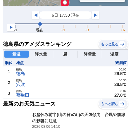
徳島県のアメダスランキング
もっと見る
気温
降水量
風
降雪量
湿度
順位
地点
観測値
徳島
00:05
1
徳島
29.5℃
徳島
00:35
2
穴吹
28.5℃
徳島
00:02
3
蒲生田
27.6℃
最新のお天気ニュース
もっと読む
お盆休み前半(山の日)の山の天気傾向 台風や前線
の影響に注意
2026.08.06 14:10