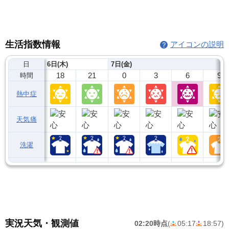
生活指数情報
アイコンの説明
日
6日(木)
7日(金)
18
21
0
3
6
9
時間
熱中症
天気痛
洗濯
実況天気・観測値
02:20時点
(
05:17
18:57
)