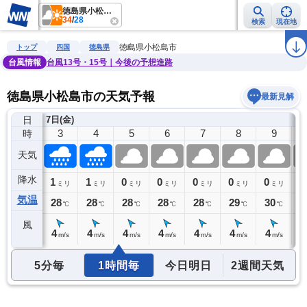
徳島県小松島市
34
/
28
検索
現在地
雨雲レーダー
台風情報
地震情報
警報・注意報
2週間天気
ラ
徳島県小松島市
トップ
四国
徳島県
台風情報
台風13号・15号｜今後の予想進路
徳島県小松島市の天気予報
最新見解
日
7日(金)
2
3
4
5
6
7
8
9
時
天気
降水
0
1
1
0
0
0
0
0
0
ミリ
ミリ
ミリ
ミリ
ミリ
ミリ
ミリ
ミリ
気温
28
28
28
28
28
28
29
30
3
℃
℃
℃
℃
℃
℃
℃
℃
風
4
4
4
4
4
4
4
4
4
m/s
m/s
m/s
m/s
m/s
m/s
m/s
m/s
5分毎
1時間毎
今日明日
2週間天気