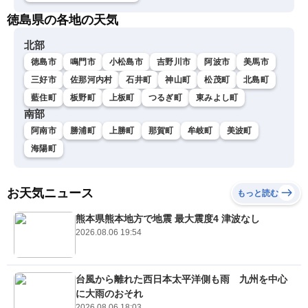
徳島県の各地の天気
北部
徳島市
鳴門市
小松島市
吉野川市
阿波市
美馬市
三好市
佐那河内村
石井町
神山町
松茂町
北島町
藍住町
板野町
上板町
つるぎ町
東みよし町
南部
阿南市
勝浦町
上勝町
那賀町
牟岐町
美波町
海陽町
お天気ニュース
もっと読む
熊本県熊本地方で地震 最大震度4 津波なし
2026.08.06 19:54
台風から離れた西日本太平洋側も雨 九州を中心
に大雨のおそれ
2026.08.06 18:03