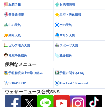
服装予報
お洗濯情報
紫外線情報
星空・天体情報
山の天気
空の天気
釣り天気
マリン天気
ゴルフ場の天気
スポーツ天気
風邪予防指数
乾燥指数
便利なメニュー
予報精度向上の取り組み
予報に関するFAQ
SORASHOP
The Last 10-second
ウェザーニュース公式SNS