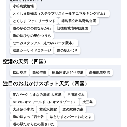
小松島競輪場
とくしま動物園（ステラプリスクールアニマルキングダム）
とくしま ファミリーランド
徳島県立出島野鳥公園
道の駅公方の郷なかがわ
旧徳島城表御殿庭園
道の駅ひなの里かつうら
むつみスタジアム（むつみパーク蔵本）
淡島シーサイドコテージ
道の駅わじき
空港の天気（四国）
松山空港
高松空港
徳島阿波おどり空港
高知龍馬空港
注目のお出かけスポット天気（四国）
RVパーク しまなみ海道 大三島
早明浦ダム
NEWレオマワールド（レオマリゾート）
大三島
大歩危小歩危
桂浜水族館
道の駅霧の森
道の駅よって西土佐
ゆとりすとパークおおとよ
道の駅たからだの里さいた