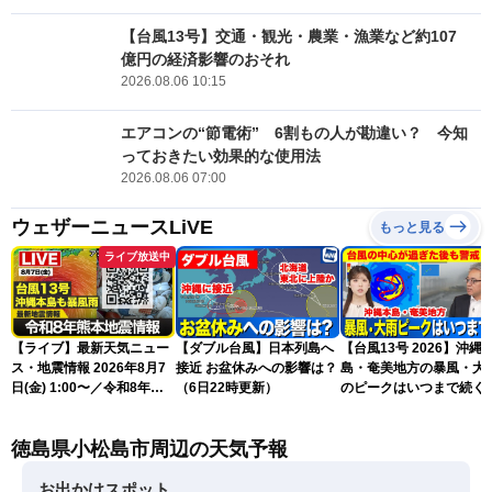
【台風13号】交通・観光・農業・漁業など約107
億円の経済影響のおそれ
2026.08.06 10:15
エアコンの“節電術” 6割もの人が勘違い？ 今知
っておきたい効果的な使用法
2026.08.06 07:00
ウェザーニュースLiVE
もっと見る
ライブ放送中
【ライブ】最新天気ニュー
【ダブル台風】日本列島へ
【台風13号 2026】沖縄
ス・地震情報 2026年8月7
接近 お盆休みへの影響は？
島・奄美地方の暴風・大
日(金) 1:00〜／令和8年熊
（6日22時更新）
のピークはいつまで続く
本地震情報 台風13号が沖
（6日18時更新）
縄に接近〈ウェザーニュー
徳島県小松島市周辺の天気予報
スLiVE〉
お出かけスポット