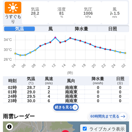
気温
湿度
気圧
風
28.2
81
1006
1.5
うすぐも
℃
%
hPa
m/s
り
気温
風
降水量
日照
気温
風速
降水量
日照
時刻
風向
(℃)
(m/s)
(mm/h)
(分)
02時
28.7
2
南南東
0
0
01時
29.0
2
南南東
0
0
24時
29.5
4
南南東
0
0
23時
30.0
6
南南東
0
0
続きを見る
雨雲レーダー
60時間先まで見る