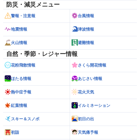
防災・減災メニュー
警報・注意報
台風情報
地震情報
津波情報
火山情報
避難情報
自然・季節・レジャー情報
花粉飛散情報
さくら開花情報
ほたる情報
あじさい情報
熱中症予報
花火天気
紅葉情報
イルミネーション
スキー＆スノボ
初日の出
初詣
天気痛予報