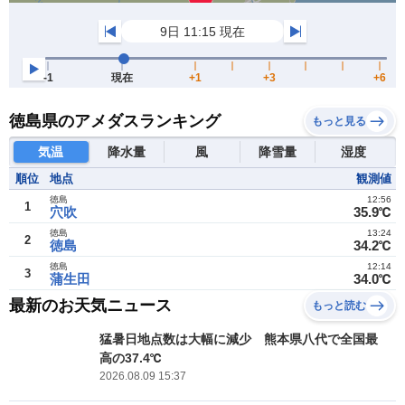
徳島県のアメダスランキング
もっと見る
気温
降水量
風
降雪量
湿度
順位
地点
観測値
徳島
12:56
1
穴吹
35.9℃
徳島
13:24
2
徳島
34.2℃
徳島
12:14
3
蒲生田
34.0℃
最新のお天気ニュース
もっと読む
猛暑日地点数は大幅に減少 熊本県八代で全国最
高の37.4℃
2026.08.09 15:37