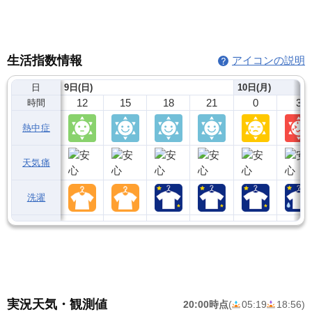
生活指数情報
アイコンの説明
日
9日(日)
10日(月)
12
15
18
21
0
3
時間
熱中症
天気痛
洗濯
実況天気・観測値
20:00時点
(
05:19
18:56
)