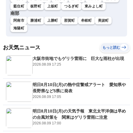
藍住町
板野町
上板町
つるぎ町
東みよし町
南部
阿南市
勝浦町
上勝町
那賀町
牟岐町
美波町
海陽町
お天気ニュース
もっと読む
大阪市街地でもゲリラ雷雨に 巨大な雨柱が出現
2026.08.09 17:25
明日8月10日(月)の熱中症警戒アラート 愛知県や
長野県など5県に発表
2026.08.09 17:05
明日8月10日(月)の天気予報 東北太平洋側は早め
の台風対策を 関東はゲリラ雷雨に注意
2026.08.09 17:00