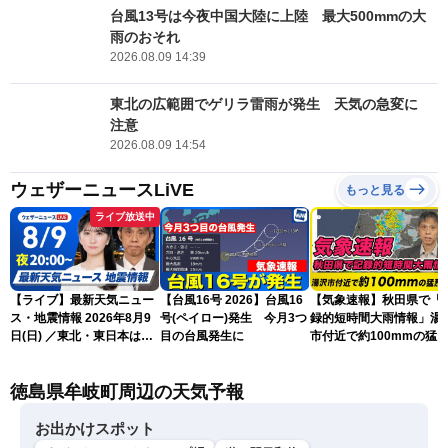
台風13号は今夜中国大陸に上陸 最大500mmの大
雨のおそれ
2026.08.09 14:39
東北の広範囲でゲリラ雷雨が発生 天気の急変に
注意
2026.08.09 14:54
ウェザーニュースLiVE
もっと見る
ライブ放送中
【ライブ】最新天気ニュー
【台風16号 2026】台風16
【気象速報】秋田県で「
ス・地震情報 2026年8月9
号(ペイロー)発生 今月3つ
録的短時間大雨情報」湯
日(日) ／東北・東日本は急
目の台風発生に
市付近で約100mmの猛
な雷雨に注意〈ウェザーニ
な雨
ュースLiVEムーン・駒木結
徳島県牟岐町周辺の天気予報
衣／芳野達郎〉
お出かけスポット