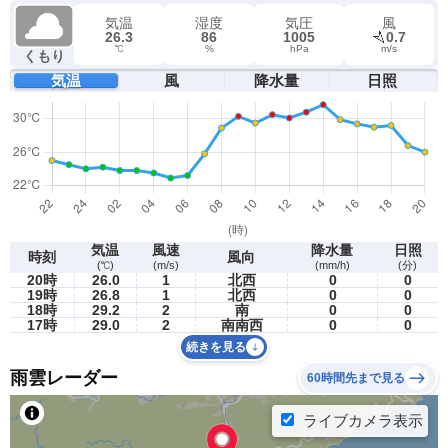
気温
湿度
気圧
風
26.3
86
1005
0.7
℃
%
hPa
m/s
くもり
気温
風
降水量
日照
気温
風速
降水量
日照
時刻
風向
(℃)
(m/s)
(mm/h)
(分)
20時
26.0
1
北西
0
0
19時
26.8
1
北西
0
0
18時
29.2
2
南
0
0
17時
29.0
2
南南西
0
0
続きを見る
雨雲レーダー
60時間先まで見る