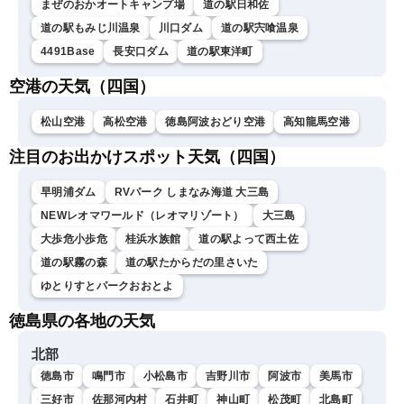
まぜのおかオートキャンプ場
道の駅日和佐
道の駅もみじ川温泉
川口ダム
道の駅宍喰温泉
4491Base
長安口ダム
道の駅東洋町
空港の天気（四国）
松山空港
高松空港
徳島阿波おどり空港
高知龍馬空港
注目のお出かけスポット天気（四国）
早明浦ダム
RVパーク しまなみ海道 大三島
NEWレオマワールド（レオマリゾート）
大三島
大歩危小歩危
桂浜水族館
道の駅よって西土佐
道の駅霧の森
道の駅たからだの里さいた
ゆとりすとパークおおとよ
徳島県の各地の天気
北部
徳島市
鳴門市
小松島市
吉野川市
阿波市
美馬市
三好市
佐那河内村
石井町
神山町
松茂町
北島町