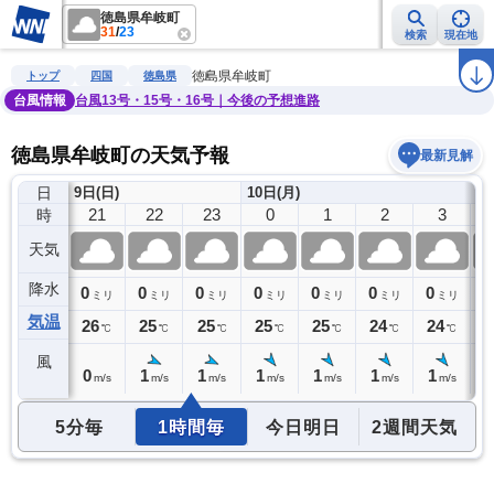
徳島県牟岐町
31
/
23
検索
現在地
雨雲レーダー
台風情報
地震情報
警報・注意報
2週間天気
ラ
徳島県牟岐町
トップ
四国
徳島県
台風情報
台風13号・15号・16号｜今後の予想進路
徳島県牟岐町の天気予報
最新見解
日
9日(日)
10日(月)
20
21
22
23
0
1
2
3
時
天気
降水
0
0
0
0
0
0
0
0
0
ミリ
ミリ
ミリ
ミリ
ミリ
ミリ
ミリ
ミリ
気温
26
26
25
25
25
25
24
24
2
℃
℃
℃
℃
℃
℃
℃
℃
風
0
0
1
1
1
1
1
1
1
m/s
m/s
m/s
m/s
m/s
m/s
m/s
m/s
5分毎
1時間毎
今日明日
2週間天気