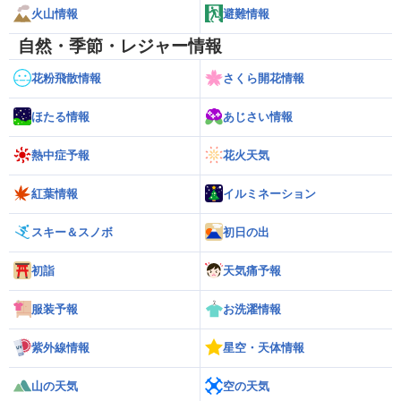
火山情報
避難情報
自然・季節・レジャー情報
花粉飛散情報
さくら開花情報
ほたる情報
あじさい情報
熱中症予報
花火天気
紅葉情報
イルミネーション
スキー＆スノボ
初日の出
初詣
天気痛予報
服装予報
お洗濯情報
紫外線情報
星空・天体情報
山の天気
空の天気