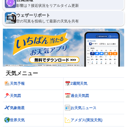
影響は？接近状況をリアルタイム更新
ウェザーリポート
空の写真を投稿して最新の天気を共有
天気メニュー
天気予報
2週間天気
天気図
過去天気図
気象衛星
お天気ニュース
世界天気
アメダス(実況天気)