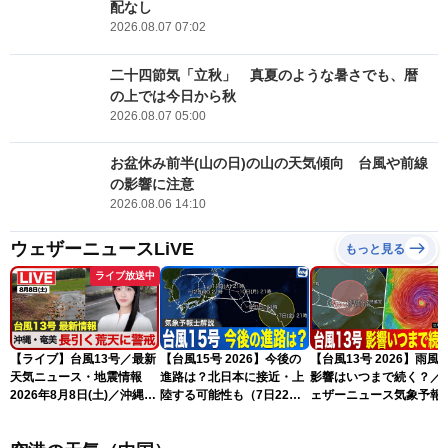
配なし
2026.08.07 07:02
二十四節気「立秋」 真夏のような暑さでも、暦
の上では今日から秋
2026.08.07 05:00
お盆休み前半(山の日)の山の天気傾向 台風や前線
の影響に注意
2026.08.06 14:10
ウェザーニュースLiVE
もっと見る
ライブ放送中
【ライブ】台風13号／最新
【台風15号 2026】今後の
【台風13号 2026】雨風
天気ニュース・地震情報
進路は？北日本に接近・上
影響はいつまで続く？／
2026年8月8日(土)／沖縄・
陸する可能性も（7日22時
ェザーニュース気象予報
奄美は大荒れの天気が続く
情報）
解説（7日22時情報）
／令和8年熊本地震情報 ／