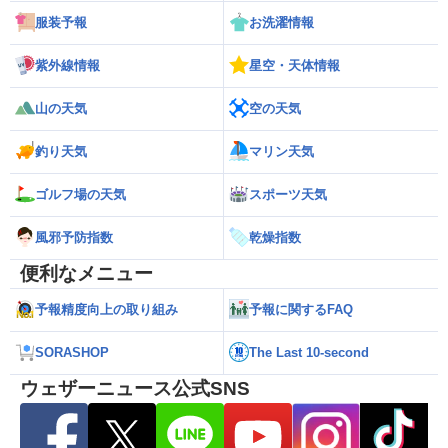
服装予報
お洗濯情報
紫外線情報
星空・天体情報
山の天気
空の天気
釣り天気
マリン天気
ゴルフ場の天気
スポーツ天気
風邪予防指数
乾燥指数
便利なメニュー
予報精度向上の取り組み
予報に関するFAQ
SORASHOP
The Last 10-second
ウェザーニュース公式SNS