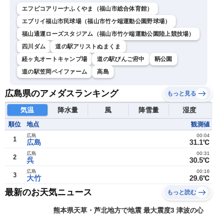
エフピコアリーナふくやま（福山市総合体育館）
エブリイ福山市民球場（福山市竹ケ端運動公園野球場）
福山通運ローズスタジアム（福山市竹ケ端運動公園陸上競技場）
四川ダム
道の駅アリストぬまくま
経ヶ丸オートキャンプ場
道の駅びんご府中
鞆公園
道の駅笠岡ベイファーム
高島
広島県のアメダスランキング
もっと見る
気温
降水量
風
降雪量
湿度
順位
地点
観測値
広島
00:04
1
広島
31.1℃
広島
00:31
2
呉
30.5℃
広島
00:16
3
大竹
29.6℃
最新のお天気ニュース
もっと読む
熊本県天草・芦北地方で地震 最大震度3 津波の心