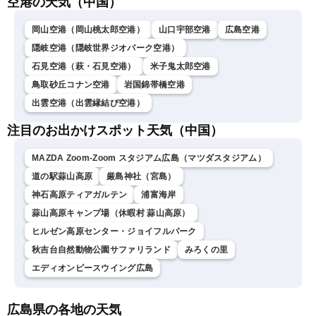
空港の天気（中国）
〈ウェザーニュースLiVEモ
ーニング・松本真央／山口
剛央〉
岡山空港（岡山桃太郎空港）
山口宇部空港
広島空港
隠岐空港（隠岐世界ジオパーク空港）
石見空港（萩・石見空港）
米子鬼太郎空港
鳥取砂丘コナン空港
岩国錦帯橋空港
出雲空港（出雲縁結び空港）
注目のお出かけスポット天気（中国）
MAZDA Zoom-Zoom スタジアム広島（マツダスタジアム）
道の駅蒜山高原
厳島神社（宮島）
神石高原ティアガルテン
浦富海岸
蒜山高原キャンプ場（休暇村 蒜山高原）
ヒルゼン高原センター・ジョイフルパーク
秋吉台自然動物公園サファリランド
みろくの里
エディオンピースウイング広島
広島県の各地の天気