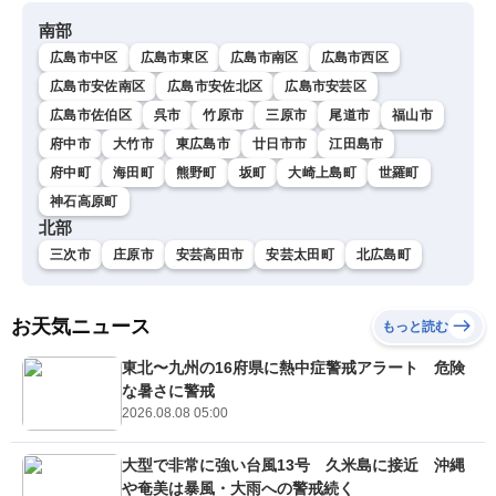
南部
広島市中区
広島市東区
広島市南区
広島市西区
広島市安佐南区
広島市安佐北区
広島市安芸区
広島市佐伯区
呉市
竹原市
三原市
尾道市
福山市
府中市
大竹市
東広島市
廿日市市
江田島市
府中町
海田町
熊野町
坂町
大崎上島町
世羅町
神石高原町
北部
三次市
庄原市
安芸高田市
安芸太田町
北広島町
お天気ニュース
もっと読む
東北〜九州の16府県に熱中症警戒アラート 危険
な暑さに警戒
2026.08.08 05:00
大型で非常に強い台風13号 久米島に接近 沖縄
や奄美は暴風・大雨への警戒続く