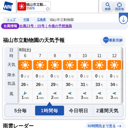
福山市立動物園
35
/
26
検索
現在地
雨雲レーダー
台風情報
地震情報
警報・注意報
2週間天気
ラ
福山市立動物園
トップ
中国
広島県
台風情報
台風13号・15号｜今後の予想進路
福山市立動物園の天気予報
最新見解
日
8日(土)
5
6
7
8
9
10
11
12
時
天気
降水
0
0
0
0
0
0
0
0
0
ミリ
ミリ
ミリ
ミリ
ミリ
ミリ
ミリ
ミリ
気温
26
26
26
29
30
31
33
34
3
℃
℃
℃
℃
℃
℃
℃
℃
風
1
1
1
2
3
3
3
3
3
m/s
m/s
m/s
m/s
m/s
m/s
m/s
m/s
5分毎
1時間毎
今日明日
2週間天気
雨雲レーダー
60時間先まで見る