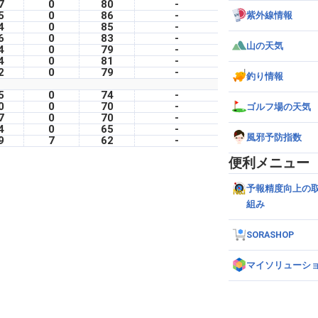
7
0
80
-
5
0
86
-
紫外線情報
4
0
85
-
6
0
83
-
山の天気
4
0
79
-
4
0
81
-
2
0
79
-
釣り情報
5
0
74
-
0
0
70
-
ゴルフ場の天気
7
0
70
-
4
0
65
-
風邪予防指数
9
7
62
-
便利メニュー
予報精度向上の
組み
SORASHOP
マイソリューシ