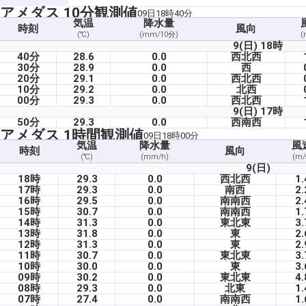
アメダス 10分観測値
09日18時40分
気温
降水量
時刻
風向
(℃)
(mm/10分)
(
9(日) 18時
40分
28.6
0.0
西北西
30分
28.9
0.0
西
20分
29.1
0.0
西北西
10分
29.2
0.0
北西
00分
29.3
0.0
西北西
9(日) 17時
50分
29.3
0.0
西南西
アメダス 1時間観測値
09日18時00分
気温
降水量
風
時刻
風向
(℃)
(mm/h)
(m/
9(日)
18時
29.3
0.0
西北西
1.
17時
29.3
0.0
南西
2.
16時
29.5
0.0
南南西
2.
15時
30.7
0.0
南南西
1.
14時
31.3
0.0
東北東
3.
13時
31.8
0.0
東
2.
12時
31.3
0.0
東
2.
11時
30.7
0.0
東北東
3.
10時
30.0
0.0
東
3.
09時
30.2
0.0
東北東
4.
08時
29.3
0.0
北東
1.
07時
27.4
0.0
南南西
1.