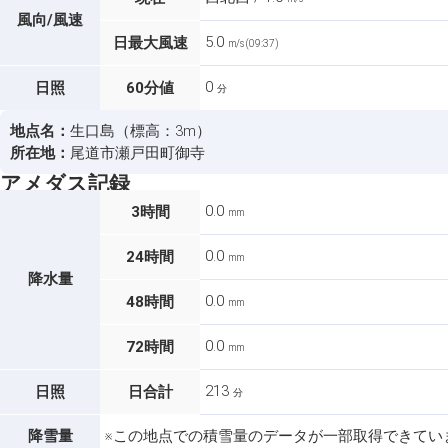
風向/風速
5.0
日最大風速
m/s (09:37)
0
日照
60分値
分
地点名：
生口島（標高：3m）
所在地：
尾道市瀬戸田町御寺
アメダス記録
0.0
3時間
mm
0.0
24時間
mm
降水量
0.0
48時間
mm
0.0
72時間
mm
213
日照
日合計
分
降雪量
※この地点での積雪量のデータが一部取得できてい