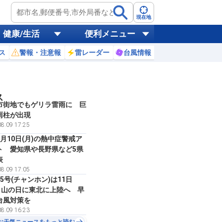
現在地
健康/生活
便利メニュー
ス
警報・注意報
雷レーダー
台風情報
お天気ニュース
ス
市街地でもゲリラ雷雨に 巨
雨柱が出現
8.09 17:25
月10日(月)の熱中症警戒ア
ト 愛知県や長野県など5県
表
8.09 17:05
5号(チャンホン)は11日
)・山の日に東北に上陸へ 早
台風対策を
8.09 16:23
お天気ニュースをもっと読む