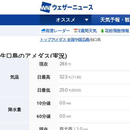
オススメ
天気予報・観
雨雲レーダー
2週間天気
花粉飛散情報
トップ
アメダス 全国
中国
広島
生口島
生口島のアメダス(実況)
28.6
現在
℃
32.3
気温
日最高
℃ (11:43)
25.0
日最低
℃ (05:03)
0.0
10分値
mm
降水量
0.0
60分値
mm
西北西 / 1.0
現在
m/s