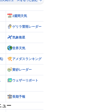
2週間天気
ゲリラ雷雨レーダー
気象衛星
世界天気
気)
アメダスランキング
黄砂レーダー
ス
ウェザーリポート
長期予報
ニュー