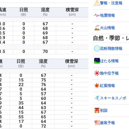
警報・注意報
風速
日照
湿度
積雪深
m/s)
(分)
(%)
(cm)
地震情報
1.0
0
67
-
火山情報
0.6
0
68
-
0.5
0
69
-
自然・季節・
0.9
0
68
-
1.4
0
67
-
花粉飛散情報
1.5
0
70
-
ほたる情報
速
日照
湿度
積雪深
s)
(分)
(%)
(cm)
熱中症予報
4
0
67
-
2
15
75
-
4
22
76
-
紅葉情報
7
0
64
-
7
5
57
-
スキー＆スノボ
6
5
60
-
9
35
64
-
7
44
63
-
初詣
6
15
67
-
8
55
65
-
4
17
64
-
服装予報
6
0
72
-