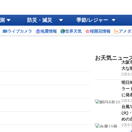
測
防災・減災
季節/レジャー
ライブカメラ
地震情報
世界天気
桜開花情報
アメダ
お天気ニュー
大阪
大な
2026.0
明日8
ラー
に発
2026.0
台風1
(火
めの
2026.0