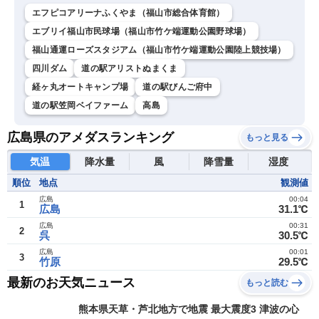
エフピコアリーナふくやま（福山市総合体育館）
エブリイ福山市民球場（福山市竹ケ端運動公園野球場）
福山通運ローズスタジアム（福山市竹ケ端運動公園陸上競技場）
四川ダム
道の駅アリストぬまくま
経ヶ丸オートキャンプ場
道の駅びんご府中
道の駅笠岡ベイファーム
高島
広島県のアメダスランキング
もっと見る
気温
降水量
風
降雪量
湿度
順位
地点
観測値
広島
00:04
1
広島
31.1℃
広島
00:31
2
呉
30.5℃
広島
00:01
3
竹原
29.5℃
最新のお天気ニュース
もっと読む
熊本県天草・芦北地方で地震 最大震度3 津波の心