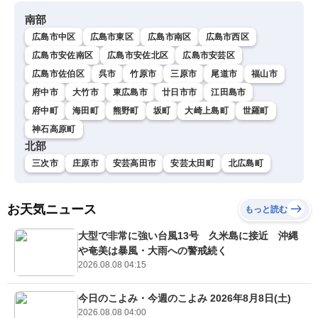
南部
広島市中区
広島市東区
広島市南区
広島市西区
広島市安佐南区
広島市安佐北区
広島市安芸区
広島市佐伯区
呉市
竹原市
三原市
尾道市
福山市
府中市
大竹市
東広島市
廿日市市
江田島市
府中町
海田町
熊野町
坂町
大崎上島町
世羅町
神石高原町
北部
三次市
庄原市
安芸高田市
安芸太田町
北広島町
お天気ニュース
もっと読む
大型で非常に強い台風13号 久米島に接近 沖縄
や奄美は暴風・大雨への警戒続く
2026.08.08 04:15
今日のこよみ・今週のこよみ 2026年8月8日(土)
2026.08.08 04:00