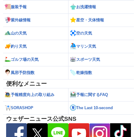
服装予報
お洗濯情報
紫外線情報
星空・天体情報
山の天気
空の天気
釣り天気
マリン天気
ゴルフ場の天気
スポーツ天気
風邪予防指数
乾燥指数
便利なメニュー
予報精度向上の取り組み
予報に関するFAQ
SORASHOP
The Last 10-second
ウェザーニュース公式SNS