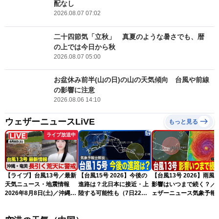
配なし
2026.08.07 07:02
二十四節気「立秋」 真夏のような暑さでも、暦
の上では今日から秋
2026.08.07 05:00
お盆休み前半(山の日)の山の天気傾向 台風や前線
の影響に注意
2026.08.06 14:10
ウェザーニュースLiVE
もっと見る
ライブ放送中
【ライブ】台風13号／最新
【台風15号 2026】今後の
【台風13号 2026】雨風
天気ニュース・地震情報
進路は？北日本に接近・上
影響はいつまで続く？／
2026年8月8日(土)／沖縄・
陸する可能性も（7日22時
ェザーニュース気象予報
奄美は大荒れの天気が続く
情報）
解説（7日22時情報）
／令和8年熊本地震情報 ／