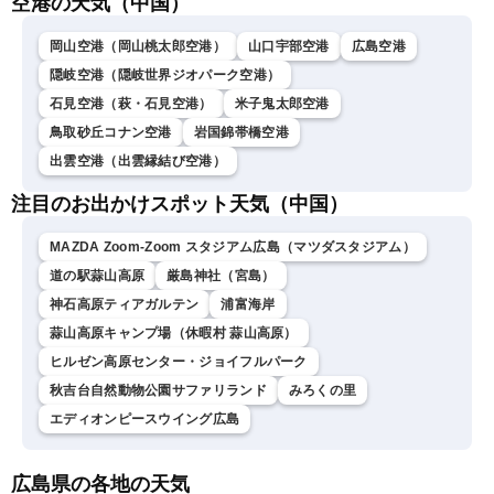
空港の天気（中国）
〈ウェザーニュースLiVEモ
ーニング・松本真央／山口
剛央〉
岡山空港（岡山桃太郎空港）
山口宇部空港
広島空港
隠岐空港（隠岐世界ジオパーク空港）
石見空港（萩・石見空港）
米子鬼太郎空港
鳥取砂丘コナン空港
岩国錦帯橋空港
出雲空港（出雲縁結び空港）
注目のお出かけスポット天気（中国）
MAZDA Zoom-Zoom スタジアム広島（マツダスタジアム）
道の駅蒜山高原
厳島神社（宮島）
神石高原ティアガルテン
浦富海岸
蒜山高原キャンプ場（休暇村 蒜山高原）
ヒルゼン高原センター・ジョイフルパーク
秋吉台自然動物公園サファリランド
みろくの里
エディオンピースウイング広島
広島県の各地の天気