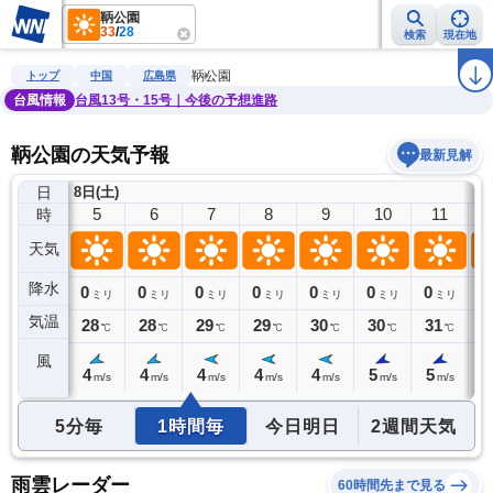
鞆公園
33
/
28
検索
現在地
雨雲レーダー
台風情報
地震情報
警報・注意報
2週間天気
ラ
鞆公園
トップ
中国
広島県
台風情報
台風13号・15号｜今後の予想進路
鞆公園の天気予報
最新見解
日
8日(土)
4
5
6
7
8
9
10
11
時
天気
降水
0
0
0
0
0
0
0
0
0
ミリ
ミリ
ミリ
ミリ
ミリ
ミリ
ミリ
ミリ
気温
28
28
28
29
29
30
30
31
3
℃
℃
℃
℃
℃
℃
℃
℃
風
4
4
4
4
4
4
5
5
5
m/s
m/s
m/s
m/s
m/s
m/s
m/s
m/s
5分毎
1時間毎
今日明日
2週間天気
雨雲レーダー
60時間先まで見る