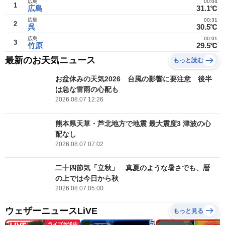
広島
00:04
1
広島
31.1℃
広島
00:31
2
呉
30.5℃
広島
00:01
3
竹原
29.5℃
最新のお天気ニュース
もっと読む
お盆休みの天気2026 台風の影響に要注意 後半
は急な雷雨の心配も
2026.08.07 12:26
熊本県天草・芦北地方で地震 最大震度3 津波の心
配なし
2026.08.07 07:02
二十四節気「立秋」 真夏のような暑さでも、暦
の上では今日から秋
2026.08.07 05:00
ウェザーニュースLiVE
もっと見る
ライブ放送中