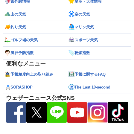
紫外線情報
星空・天体情報
山の天気
空の天気
釣り天気
マリン天気
ゴルフ場の天気
スポーツ天気
風邪予防指数
乾燥指数
便利なメニュー
予報精度向上の取り組み
予報に関するFAQ
SORASHOP
The Last 10-second
ウェザーニュース公式SNS