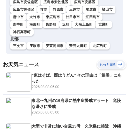
広島市安佐南区
広島市安佐北区
広島市安芸区
広島市佐伯区
呉市
竹原市
三原市
尾道市
福山市
府中市
大竹市
東広島市
廿日市市
江田島市
府中町
海田町
熊野町
坂町
大崎上島町
世羅町
神石高原町
北部
三次市
庄原市
安芸高田市
安芸太田町
北広島町
お天気ニュース
もっと読む
“東はそば、西はうどん” その理由は「気候」にあ
った
2026.08.08 05:00
東北〜九州の16府県に熱中症警戒アラート 危険
な暑さに警戒
2026.08.08 05:00
大型で非常に強い台風13号 久米島に接近 沖縄