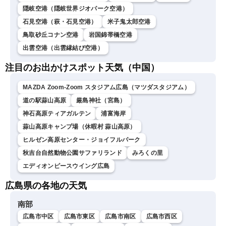
隠岐空港（隠岐世界ジオパーク空港）
石見空港（萩・石見空港）
米子鬼太郎空港
鳥取砂丘コナン空港
岩国錦帯橋空港
出雲空港（出雲縁結び空港）
注目のお出かけスポット天気（中国）
MAZDA Zoom-Zoom スタジアム広島（マツダスタジアム）
道の駅蒜山高原
厳島神社（宮島）
神石高原ティアガルテン
浦富海岸
蒜山高原キャンプ場（休暇村 蒜山高原）
ヒルゼン高原センター・ジョイフルパーク
秋吉台自然動物公園サファリランド
みろくの里
エディオンピースウイング広島
広島県の各地の天気
南部
広島市中区
広島市東区
広島市南区
広島市西区