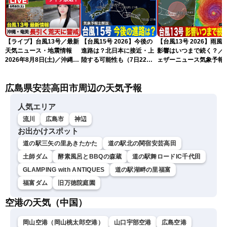
【ライブ】台風13号／最新
【台風15号 2026】今後の
【台風13号 2026】雨風
天気ニュース・地震情報
進路は？北日本に接近・上
影響はいつまで続く？／
2026年8月8日(土)／沖縄・
陸する可能性も（7日22時
ェザーニュース気象予報
奄美は大荒れの天気が続く
情報）
解説（7日22時情報）
／令和8年熊本地震情報 ／
広島県安芸高田市周辺の天気予報
〈ウェザーニュースLiVEモ
ーニング・松本真央／山口
剛央〉
人気エリア
流川
広島市
神辺
お出かけスポット
道の駅三矢の里あきたかた
道の駅北の関宿安芸高田
土師ダム
酵素風呂とBBQの森蔵
道の駅舞ロードIC千代田
GLAMPING with ANTIQUES
道の駅湖畔の里福富
福富ダム
旧万徳院庭園
空港の天気（中国）
岡山空港（岡山桃太郎空港）
山口宇部空港
広島空港