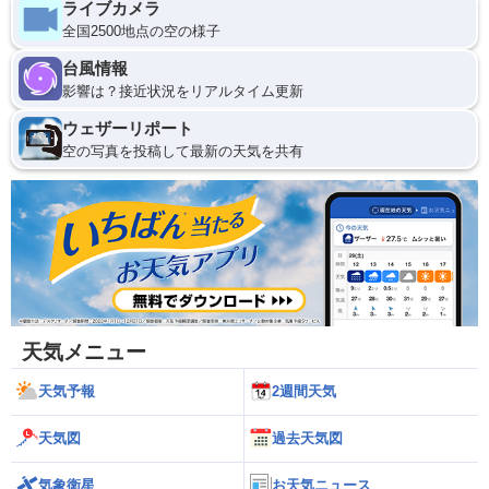
ライブカメラ
全国2500地点の空の様子
台風情報
影響は？接近状況をリアルタイム更新
ウェザーリポート
空の写真を投稿して最新の天気を共有
天気メニュー
天気予報
2週間天気
天気図
過去天気図
気象衛星
お天気ニュース