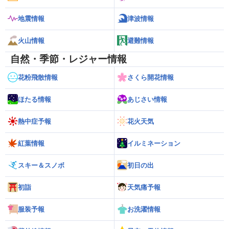
地震情報
津波情報
火山情報
避難情報
自然・季節・レジャー情報
花粉飛散情報
さくら開花情報
ほたる情報
あじさい情報
熱中症予報
花火天気
紅葉情報
イルミネーション
スキー＆スノボ
初日の出
初詣
天気痛予報
服装予報
お洗濯情報