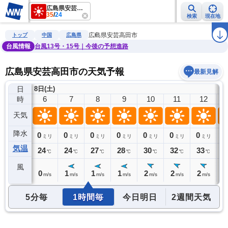
広島県安芸高田市
35
/
24
検索
現在地
雨雲レーダー
台風情報
地震情報
警報・注意報
2週間天気
ラ
広島県安芸高田市
トップ
中国
広島県
台風情報
台風13号・15号｜今後の予想進路
広島県安芸高田市の天気予報
最新見解
日
8日(土)
5
6
7
8
9
10
11
12
時
天気
降水
0
0
0
0
0
0
0
0
0
ミリ
ミリ
ミリ
ミリ
ミリ
ミリ
ミリ
ミリ
気温
25
24
24
27
28
30
32
33
3
℃
℃
℃
℃
℃
℃
℃
℃
風
0
0
1
1
1
2
2
2
2
m/s
m/s
m/s
m/s
m/s
m/s
m/s
m/s
5分毎
1時間毎
今日明日
2週間天気