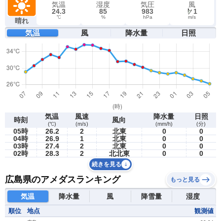
気温
湿度
気圧
風
24.3
85
983
1
℃
%
hPa
m/s
晴れ
気温
風
降水量
日照
気温
風速
降水量
日照
時刻
風向
(℃)
(m/s)
(mm/h)
(分)
05時
26.2
2
北東
0
0
04時
26.9
1
北東
0
0
03時
27.4
2
北東
0
0
02時
28.3
2
北北東
0
0
続きを見る
広島県のアメダスランキング
もっと見る
気温
降水量
風
降雪量
湿度
順位
地点
観測値