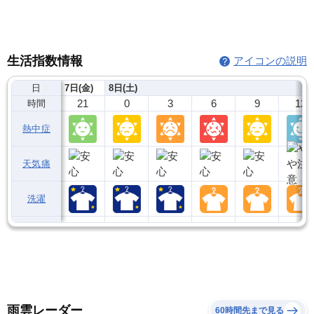
生活指数情報
アイコンの説明
日
7日(金)
8日(土)
21
0
3
6
9
12
時間
熱中症
天気痛
洗濯
雨雲レーダー
60時間先まで見る