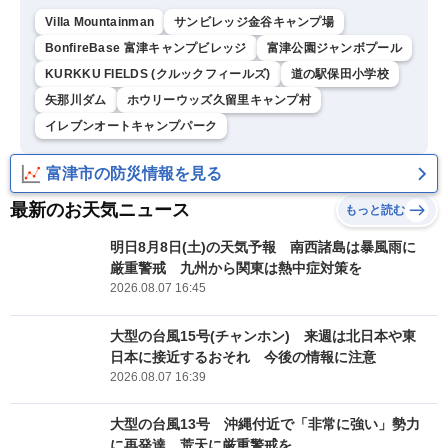
Villa Mountainman
サンビレッジ金谷キャンプ場
BonfireBase 富津キャンプビレッジ
富津公園ジャンボプール
KURKKU FIELDS (クルックフィールズ)
道の駅保田小学校
矢那川ダム
ホウリーウッズ久留里キャンプ村
イレブンオートキャンプパーク
富津市の防災情報を見る
最新のお天気ニュース
もっと読む
明日8月8日(土)の天気予報 南西諸島は暴風雨に
厳重警戒 九州から関東は熱中症対策を
2026.08.07 16:45
大型の台風15号(チャンホン) 来週は北日本や東
日本に接近するおそれ 今後の情報に注意
2026.08.07 16:39
大型の台風13号 沖縄付近で「非常に強い」勢力
に再発達 荒天に厳重警戒を