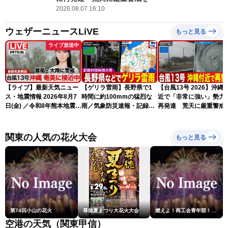
2026.08.07 16:10
ウェザーニュースLiVE
もっと見る
ライブ放送中
【ライブ】最新天気ニュー
【ゲリラ雷雨】長野県で1
【台風13号 2026】沖縄
ス・地震情報 2026年8月7
時間に約100mmの猛烈な
近で「非常に強い」勢力
日(金) ／令和8年熊本地震情
雨／気象防災速報・記録的
再発達 荒天に厳重警戒
報 台風13号の影響に警戒
短時間大雨
（7日18時最新情報）
〈ウェザーニュースLiVEム
ーン・駒木結衣／内藤邦
関東の人気の花火大会
もっと見る
裕〉
第74回小山の花火
尊徳夏まつり大花火大会
燃えよ！商工会青年部！！第23回こうのす花火大会
空港の天気（関東甲信）