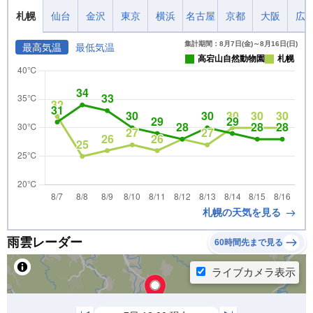
札幌
仙台
金沢
東京
横浜
名古屋
京都
大阪
広
集計期間：8月7日(金)～8月16日(日)
最高気温
最低気温
高宕山自然動物園
札幌
札幌の天気を見る
雨雲レーダー
60時間先まで見る