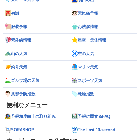
初詣
天気痛予報
服装予報
お洗濯情報
紫外線情報
星空・天体情報
山の天気
空の天気
釣り天気
マリン天気
ゴルフ場の天気
スポーツ天気
風邪予防指数
乾燥指数
便利なメニュー
予報精度向上の取り組み
予報に関するFAQ
SORASHOP
The Last 10-second