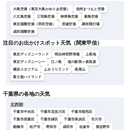
大島空港（東京大島かめりあ空港）
信州まつもと空港
八丈島空港
三宅島空港
神津島空港
新島空港
東京国際空港（羽田空港）
茨城空港
調布飛行場
成田国際空港
注目のお出かけスポット天気（関東甲信）
東京ディズニーランド
明治神宮野球場
上高地
東京ディズニーシー
江ノ島
道の駅美ヶ原高原
横浜スタジアム
よみうりランド
高尾山
富士急ハイランド
千葉県の各地の天気
北西部
千葉市中央区
千葉市花見川区
千葉市稲毛区
千葉市若葉区
千葉市緑区
千葉市美浜区
市川市
船橋市
松戸市
野田市
成田市
佐倉市
習志野市