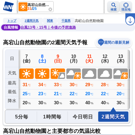
高宕山自然動物園
31
/
25
検索
現在地
雨雲レーダー
台風情報
地震情報
警報・注意報
2週間天気
ラ
高宕山自然動物園
トップ
2週間天気
関東
千葉県
台風情報
台風13号・15号｜今後の予想進路
高宕山自然動物園の2週間天気予報
週間の最新見解
6
7
8
9
10
11
12
13
日
(木)
(金)
(土)
(日)
(月)
(火)
(水)
(木)
(
天気
最高
32
31
34
33
30
29
28
30
2
℃
℃
℃
℃
℃
℃
℃
℃
最低
24
25
23
21
22
20
22
20
2
℃
℃
℃
℃
℃
℃
℃
℃
降水
1
20
30
30
30
40
40
30
4
ミリ
%
%
%
%
%
%
%
5分毎
1時間毎
今日明日
2週間天気
高宕山自然動物園と主要都市の気温比較