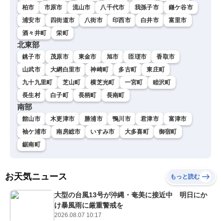
柏市
市原市
流山市
八千代市
我孫子市
鎌ケ谷市
浦安市
四街道市
八街市
印西市
白井市
富里市
酒々井町
栄町
北東部
銚子市
茂原市
東金市
旭市
匝瑳市
香取市
山武市
大網白里市
神崎町
多古町
東庄町
九十九里町
芝山町
横芝光町
一宮町
睦沢町
長生村
白子町
長柄町
長南町
南部
館山市
木更津市
勝浦市
鴨川市
君津市
富津市
袖ケ浦市
南房総市
いすみ市
大多喜町
御宿町
鋸南町
お天気ニュース
もっと読む
大型の台風13号が沖縄・奄美に接近中 明日にか
け暴風雨に厳重警戒を
2026.08.07 10:17