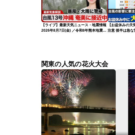
【ライブ】最新天気ニュース・地震情報
【お盆休みの天気
2026年8月7日(金) ／令和8年熊本地震情
注意 後半は急な
報 台風13号の影響に警戒〈ウェザーニ
ュースLiVEムーン・駒木結衣／内藤邦
裕〉
関東の人気の花火大会