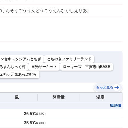
ぎけんそうごううんどうこうえんひがしえりあ）
カンセキスタジアムとちぎ
とちのきファミリーランド
 ろまんちっく村
日光サーキット
ロッキーズ 古賀志山BASE
ねざわ 元気あっぷむら
もっと見る
風
降雪量
湿度
観測値
36.5℃
(
14:02
)
35.5℃
(
13:56
)