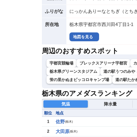
ふりがな
にっかんありーなとちぎ（とち
所在地
栃木県宇都宮市西川田4丁目1-1
地図を見る
周辺のおすすめスポット
宇都宮競輪場
ブレックスアリーナ宇都宮
栃木県グリーンスタジアム
道の駅うつのみや
蛍の里かぬまピッコロキャンプ場
道の駅たか
栃木県のアメダスランキング
気温
降水量
順位
地点
佐野
1
(
栃木
)
大田原
2
(
栃木
)