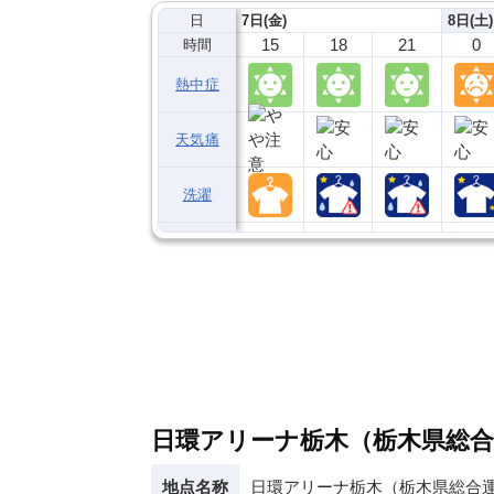
日
7日(金)
8日(土)
15
18
21
0
時間
熱中症
天気痛
洗濯
日環アリーナ栃木（栃木県総合
地点名称
日環アリーナ栃木（栃木県総合運