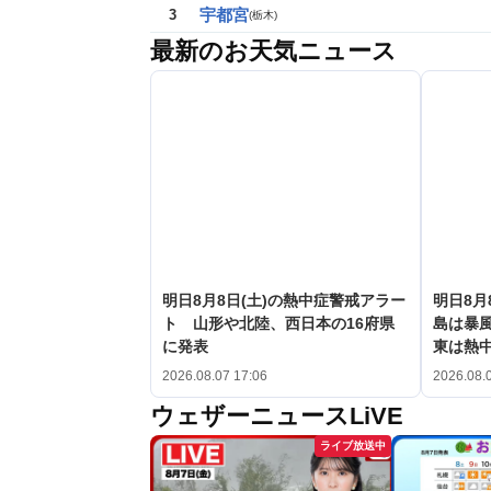
宇都宮
3
(
栃木
)
最新のお天気ニュース
明日8月8日(土)の熱中症警戒アラー
明日8月
ト 山形や北陸、西日本の16府県
島は暴
に発表
東は熱
2026.08.07 17:06
2026.08.
ウェザーニュースLiVE
ライブ放送中