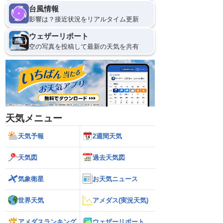
台風情報
9日(日)
影響は？接近状況をリアルタイム更新
0
ウェザーリポート
空の写真を投稿して最新の天気を共有
天気メニュー
天気予報
2週間天気
天気図
過去天気図
気象衛星
お天気ニュース
世界天気
アメダス(実況天気)
アメダスランキング
ウェザーリポート