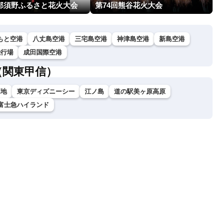
回那須野ふるさと花火大会
第74回熊谷花火大会
もと空港
八丈島空港
三宅島空港
神津島空港
新島空港
飛行場
成田国際空港
（関東甲信）
高地
東京ディズニーシー
江ノ島
道の駅美ヶ原高原
富士急ハイランド