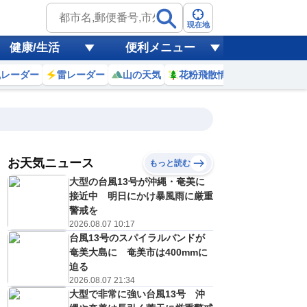
現在地
健康/生活
便利メニュー
風レーダー
雷レーダー
山の天気
花粉飛散情報
世界天気
お天気ニュース
もっと読む
大型の台風13号が沖縄・奄美に
2
13
14
15
16
17
18
19
20
接近中 明日にかけ暴風雨に厳重
警戒を
2026.08.07 10:17
台風13号のスパイラルバンドが
0
0
0
0
0
0
0
0
ミリ
ミリ
ミリ
ミリ
ミリ
ミリ
ミリ
ミリ
ミリ
奄美大島に 奄美市は400mmに
33
34
34
33
32
30
28
27
℃
℃
℃
℃
℃
℃
℃
℃
℃
迫る
2026.08.07 21:34
2
2
3
3
3
3
3
2
大型で非常に強い台風13号 沖
/s
m/s
m/s
m/s
m/s
m/s
m/s
m/s
m/s