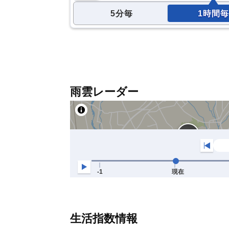
5分毎
1時間毎
雨雲レーダー
生活指数情報