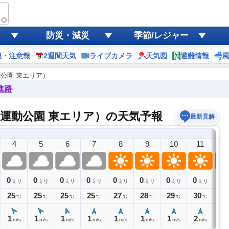
防災・減災
季節/レジャー
報・注意報
2週間天気
ライブカメラ
天気図
避難情報
公園 東エリア）
進路
運動公園 東エリア）の天気予報
最新見解
4
5
6
7
8
9
10
11
1
0
0
0
0
0
0
0
0
0
ミリ
ミリ
ミリ
ミリ
ミリ
ミリ
ミリ
ミリ
25
25
25
25
27
28
29
30
32
℃
℃
℃
℃
℃
℃
℃
℃
1
1
1
1
1
1
1
2
2
m/s
m/s
m/s
m/s
m/s
m/s
m/s
m/s
m