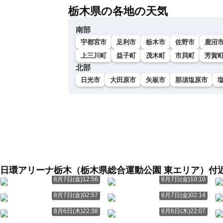
栃木県の各地の天気
南部
宇都宮市
足利市
栃木市
佐野市
鹿沼
上三川町
益子町
茂木町
市貝町
芳賀
北部
日光市
大田原市
矢板市
那須塩原市
日環アリーナ栃木（栃木県総合運動公園 東エリア）付
8月7日(金)12:56
8月7日(金)10:10
8月7日(金)02:57
8月7日(金)02:14
8月6日(木)22:38
8月6日(木)22:07