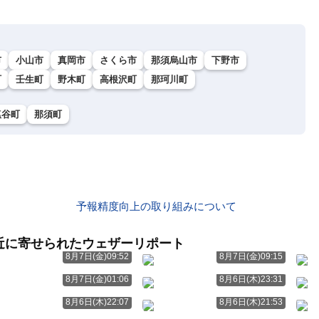
市
小山市
真岡市
さくら市
那須烏山市
下野市
町
壬生町
野木町
高根沢町
那珂川町
塩谷町
那須町
予報精度向上の取り組みについて
近に寄せられたウェザーリポート
8月7日(金)09:52
8月7日(金)09:15
8月7日(金)01:06
8月6日(木)23:31
8月6日(木)22:07
8月6日(木)21:53