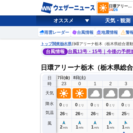
日環アリーナ栃木（栃木県総合運動公園 東エリア）
34
/
26
オススメ
天気・観測
雨雲レーダー
台風情報
地震情報
警
トップ
関東
栃木県
日環アリーナ栃木（栃木県総合運動
台風情報
台風13号・15号｜今後の予想
日環アリーナ栃木（栃木県総合
日
7日(金)
8日(土)
19
20
21
22
23
0
1
2
3
時
天気
降水
0
0
0
0
0
0
0
0
ミリ
ミリ
ミリ
ミリ
ミリ
ミリ
ミリ
ミリ
ミリ
気温
28
28
27
27
26
26
26
26
25
℃
℃
℃
℃
℃
℃
℃
℃
℃
風
2
2
2
2
2
1
1
1
1
m/s
m/s
m/s
m/s
m/s
m/s
m/s
m/s
m/s