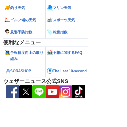
釣り天気
マリン天気
ゴルフ場の天気
スポーツ天気
26】沖縄付近で「非常に
【台風15号 2026】来週は北日本や東日
【お盆の渋滞予測 2
達 荒天に厳重警戒を
本に接近する可能性／ウェザーニュース
響エリアと渋滞ピ
風邪予防指数
乾燥指数
報）
気象予報士解説（7日16時更新）
NEXCO中日本情報
便利なメニュー
予報精度向上の取り
予報に関するFAQ
組み
SORASHOP
The Last 10-second
ウェザーニュース公式SNS