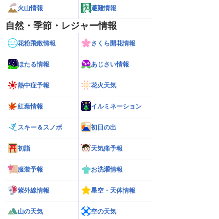
火山情報
避難情報
自然・季節・レジャー情報
花粉飛散情報
さくら開花情報
ほたる情報
あじさい情報
熱中症予報
花火天気
紅葉情報
イルミネーション
スキー＆スノボ
初日の出
初詣
天気痛予報
服装予報
お洗濯情報
紫外線情報
星空・天体情報
山の天気
空の天気