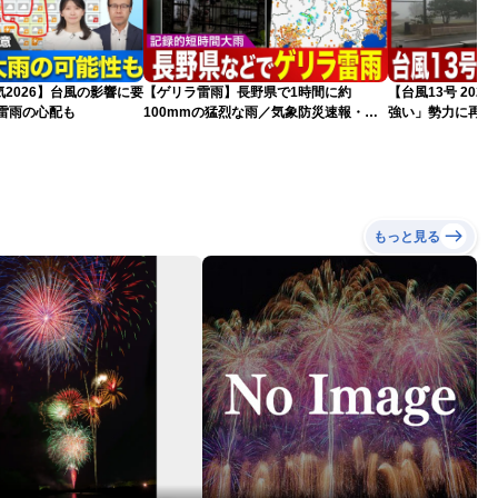
2026】台風の影響に要
【ゲリラ雷雨】長野県で1時間に約
【台風13号 20
雷雨の心配も
100mmの猛烈な雨／気象防災速報・記
強い」勢力に再発
録的短時間大雨
（7日18時最新情
もっと見る