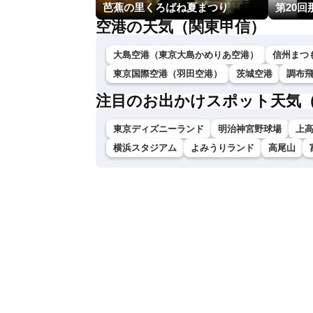
芭蕉の里くろばね夏まつり
第20
空港の天気（関東甲信）
大島空港（東京大島かめりあ空港）
信州まつ
東京国際空港（羽田空港）
茨城空港
調布
注目のお出かけスポット天気
東京ディズニーランド
明治神宮野球場
上
横浜スタジアム
よみうりランド
高尾山