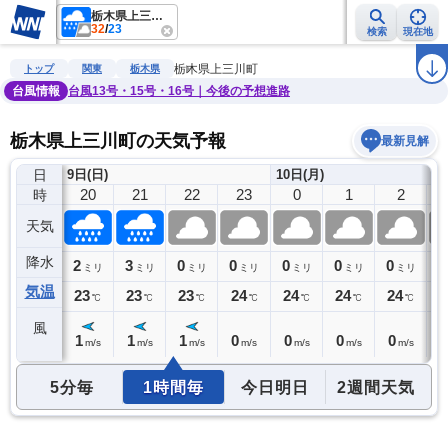
栃木県上三川町
32
/
23
検索
現在地
雨雲レーダー
台風情報
地震情報
警報・注意報
2週間天気
ラ
栃木県上三川町
トップ
関東
栃木県
台風情報
台風13号・15号・16号｜今後の予想進路
栃木県上三川町の天気予報
最新見解
日
9日(日)
10日(月)
19
20
21
22
23
0
1
2
時
天気
降水
2
2
3
0
0
0
0
0
0
ミリ
ミリ
ミリ
ミリ
ミリ
ミリ
ミリ
ミリ
気温
23
23
23
23
24
24
24
24
2
℃
℃
℃
℃
℃
℃
℃
℃
風
1
1
1
1
0
0
0
0
0
m/s
m/s
m/s
m/s
m/s
m/s
m/s
m/s
5分毎
1時間毎
今日明日
2週間天気