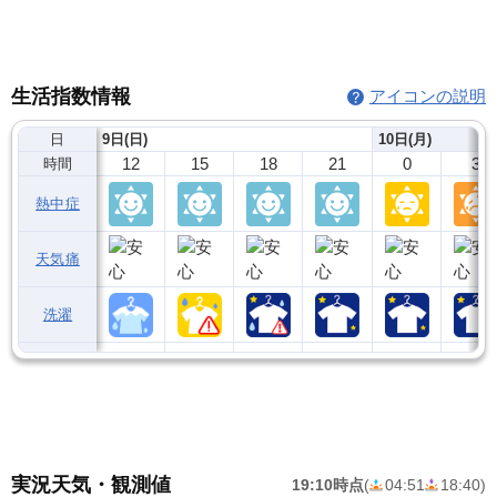
生活指数情報
アイコンの説明
日
9日(日)
10日(月)
12
15
18
21
0
3
時間
熱中症
天気痛
洗濯
実況天気・観測値
19:10時点
(
04:51
18:40
)