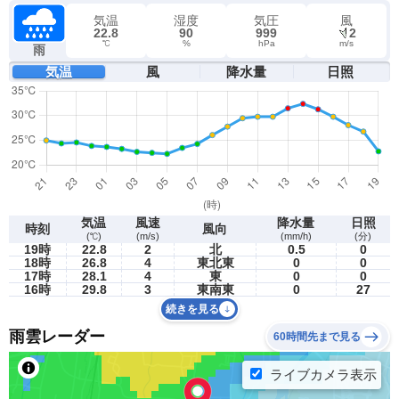
気温
湿度
気圧
風
22.8
90
999
2
℃
%
hPa
m/s
雨
気温
風
降水量
日照
気温
風速
降水量
日照
時刻
風向
(℃)
(m/s)
(mm/h)
(分)
19時
22.8
2
北
0.5
0
18時
26.8
4
東北東
0
0
17時
28.1
4
東
0
0
16時
29.8
3
東南東
0
27
続きを見る
雨雲レーダー
60時間先まで見る