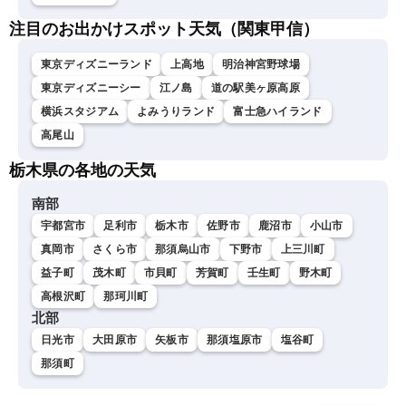
注目のお出かけスポット天気（関東甲信）
東京ディズニーランド
上高地
明治神宮野球場
東京ディズニーシー
江ノ島
道の駅美ヶ原高原
横浜スタジアム
よみうりランド
富士急ハイランド
高尾山
栃木県の各地の天気
南部
宇都宮市
足利市
栃木市
佐野市
鹿沼市
小山市
真岡市
さくら市
那須烏山市
下野市
上三川町
益子町
茂木町
市貝町
芳賀町
壬生町
野木町
高根沢町
那珂川町
北部
日光市
大田原市
矢板市
那須塩原市
塩谷町
那須町