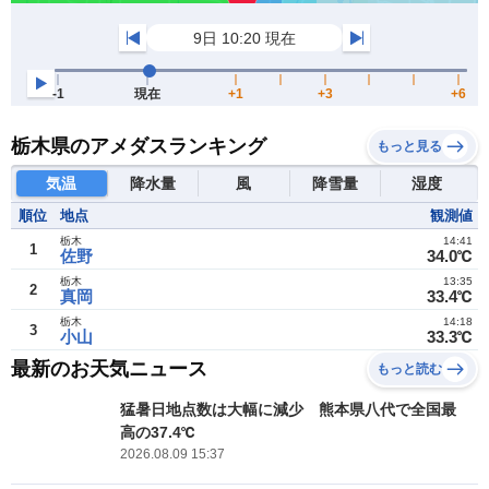
栃木県のアメダスランキング
もっと見る
気温
降水量
風
降雪量
湿度
順位
地点
観測値
栃木
14:41
1
佐野
34.0℃
栃木
13:35
2
真岡
33.4℃
栃木
14:18
3
小山
33.3℃
最新のお天気ニュース
もっと読む
猛暑日地点数は大幅に減少 熊本県八代で全国最
高の37.4℃
2026.08.09 15:37