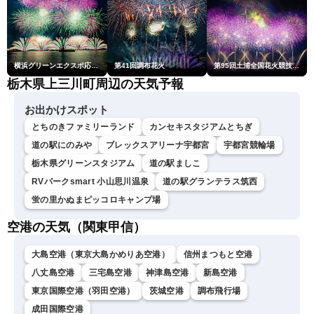
横浜グリーンエクスポ応援 みなとみらいフェスティバル「スカイシンフォニーinヨコハマ presented byコロワイド」
第41回調布花火
第95回土浦全国花火競技大会
栃木県上三川町周辺の天気予報
お出かけスポット
とちのきファミリーランド
カンセキスタジアムとちぎ
道の駅にのみや
ブレックスアリーナ宇都宮
宇都宮競輪場
栃木県グリーンスタジアム
道の駅ましこ
RVパークsmart 小山思川温泉
道の駅グランテラス筑西
蛍の里かぬまピッコロキャンプ場
空港の天気（関東甲信）
大島空港（東京大島かめりあ空港）
信州まつもと空港
八丈島空港
三宅島空港
神津島空港
新島空港
東京国際空港（羽田空港）
茨城空港
調布飛行場
成田国際空港