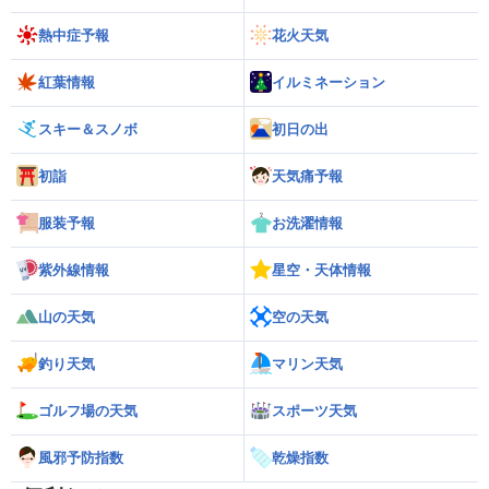
熱中症予報
花火天気
紅葉情報
イルミネーション
スキー＆スノボ
初日の出
初詣
天気痛予報
服装予報
お洗濯情報
紫外線情報
星空・天体情報
山の天気
空の天気
釣り天気
マリン天気
ゴルフ場の天気
スポーツ天気
風邪予防指数
乾燥指数