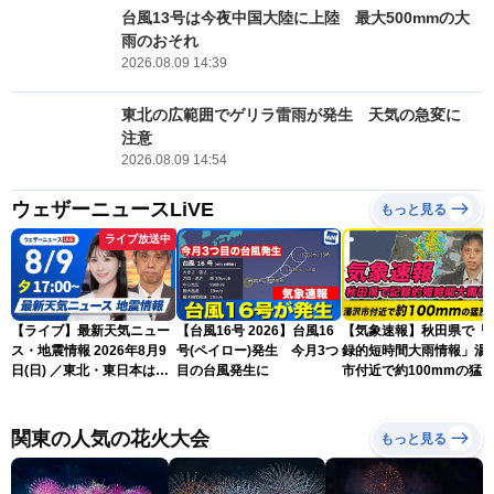
台風13号は今夜中国大陸に上陸 最大500mmの大
雨のおそれ
2026.08.09 14:39
東北の広範囲でゲリラ雷雨が発生 天気の急変に
注意
2026.08.09 14:54
ウェザーニュースLiVE
もっと見る
ライブ放送中
【ライブ】最新天気ニュー
【台風16号 2026】台風16
【気象速報】秋田県で「
ス・地震情報 2026年8月9
号(ペイロー)発生 今月3つ
録的短時間大雨情報」湯
日(日) ／東北・東日本は急
目の台風発生に
市付近で約100mmの猛
な雷雨に注意〈ウェザーニ
な雨
ュースLiVEイブニング・戸
北美月／芳野達郎〉
関東の人気の花火大会
もっと見る