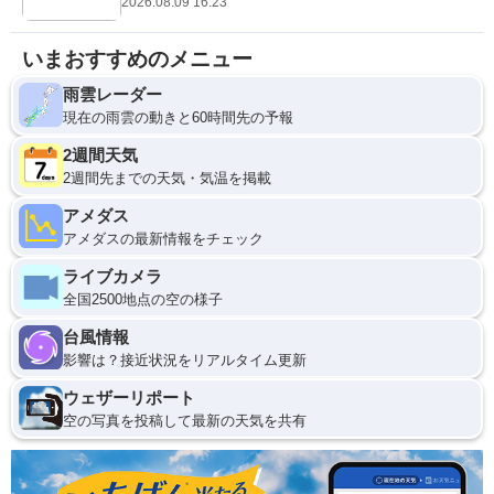
2026.08.09 16:23
いまおすすめのメニュー
雨雲レーダー
現在の雨雲の動きと60時間先の予報
2週間天気
2週間先までの天気・気温を掲載
アメダス
アメダスの最新情報をチェック
ライブカメラ
全国2500地点の空の様子
台風情報
影響は？接近状況をリアルタイム更新
ウェザーリポート
空の写真を投稿して最新の天気を共有