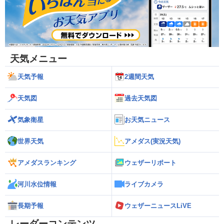
天気メニュー
天気予報
2週間天気
天気図
過去天気図
気象衛星
お天気ニュース
世界天気
アメダス(実況天気)
アメダスランキング
ウェザーリポート
河川水位情報
ライブカメラ
長期予報
ウェザーニュースLiVE
レーダーコンテンツ