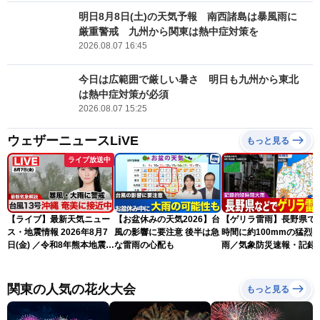
明日8月8日(土)の天気予報 南西諸島は暴風雨に
厳重警戒 九州から関東は熱中症対策を
2026.08.07 16:45
今日は広範囲で厳しい暑さ 明日も九州から東北
は熱中症対策が必須
2026.08.07 15:25
ウェザーニュースLiVE
もっと見る
ライブ放送中
【ライブ】最新天気ニュー
【お盆休みの天気2026】台
【ゲリラ雷雨】長野県で
ス・地震情報 2026年8月7
風の影響に要注意 後半は急
時間に約100mmの猛烈
日(金) ／令和8年熊本地震情
な雷雨の心配も
雨／気象防災速報・記録
報 台風13号の影響に警戒
短時間大雨
〈ウェザーニュースLiVEム
ーン・駒木結衣／内藤邦
関東の人気の花火大会
もっと見る
裕〉