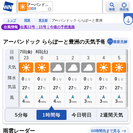
アーバンドック ららぽーと豊洲
32
/
26
検索
現在地
雨雲レーダー
台風情報
地震情報
警報・注意報
2週間天気
ラ
アーバンドック ららぽーと豊洲
トップ
関東
東京都
台風情報
台風13号・15号｜今後の予想進路
アーバンドック ららぽーと豊洲の天気予報
最新見解
日
7日(金)
8日(土)
22
23
0
1
2
3
4
5
時
天気
降水
0
0
0
0
0
0
0
0
0
ミリ
ミリ
ミリ
ミリ
ミリ
ミリ
ミリ
ミリ
気温
28
27
27
27
27
27
27
27
2
℃
℃
℃
℃
℃
℃
℃
℃
風
4
4
4
4
3
3
3
3
3
m/s
m/s
m/s
m/s
m/s
m/s
m/s
m/s
5分毎
1時間毎
今日明日
2週間天気
雨雲レーダー
60時間先まで見る