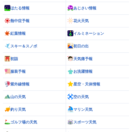
ほたる情報
あじさい情報
熱中症予報
花火天気
紅葉情報
イルミネーション
スキー＆スノボ
初日の出
初詣
天気痛予報
服装予報
お洗濯情報
紫外線情報
星空・天体情報
山の天気
空の天気
釣り天気
マリン天気
ゴルフ場の天気
スポーツ天気