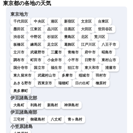
東京都の各地の天気
東京地方
千代田区
中央区
港区
新宿区
文京区
台東区
墨田区
江東区
品川区
目黒区
大田区
世田谷区
渋谷区
中野区
杉並区
豊島区
北区
荒川区
板橋区
練馬区
足立区
葛飾区
江戸川区
八王子市
立川市
武蔵野市
三鷹市
青梅市
府中市
昭島市
調布市
町田市
小金井市
小平市
日野市
東村山市
国分寺市
国立市
福生市
狛江市
東大和市
清瀬市
東久留米市
武蔵村山市
多摩市
稲城市
羽村市
あきる野市
西東京市
瑞穂町
日の出町
檜原村
奥多摩町
伊豆諸島北部
大島町
利島村
新島村
神津島村
伊豆諸島南部
三宅村
御蔵島村
八丈町
青ヶ島村
小笠原諸島