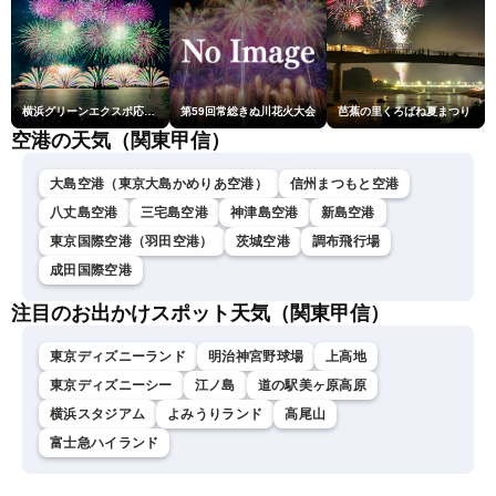
横浜グリーンエクスポ応援 みなとみらいフェスティバル「スカイシンフォニーinヨコハマ presented byコロワイド」
第59回常総きぬ川花火大会
芭蕉の里くろばね夏まつり
空港の天気（関東甲信）
大島空港（東京大島かめりあ空港）
信州まつもと空港
八丈島空港
三宅島空港
神津島空港
新島空港
東京国際空港（羽田空港）
茨城空港
調布飛行場
成田国際空港
注目のお出かけスポット天気（関東甲信）
東京ディズニーランド
明治神宮野球場
上高地
東京ディズニーシー
江ノ島
道の駅美ヶ原高原
横浜スタジアム
よみうりランド
高尾山
富士急ハイランド