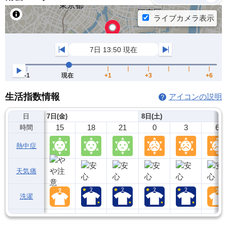
生活指数情報
アイコンの説明
日
7日(金)
8日(土)
15
18
21
0
3
6
時間
熱中症
天気痛
洗濯