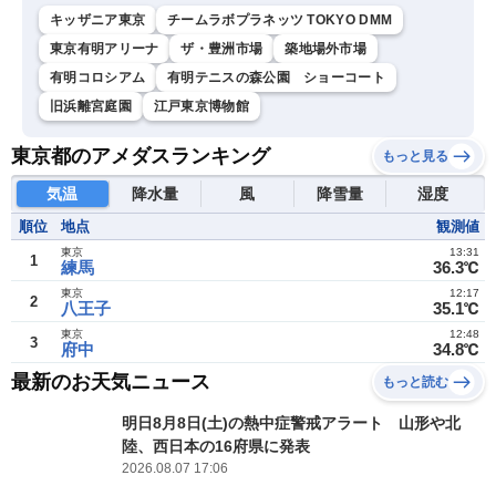
キッザニア東京
チームラボプラネッツ TOKYO DMM
東京有明アリーナ
ザ・豊洲市場
築地場外市場
有明コロシアム
有明テニスの森公園 ショーコート
旧浜離宮庭園
江戸東京博物館
東京都のアメダスランキング
もっと見る
気温
降水量
風
降雪量
湿度
順位
地点
観測値
東京
13:31
1
練馬
36.3℃
東京
12:17
2
八王子
35.1℃
東京
12:48
3
府中
34.8℃
最新のお天気ニュース
もっと読む
明日8月8日(土)の熱中症警戒アラート 山形や北
陸、西日本の16府県に発表
2026.08.07 17:06