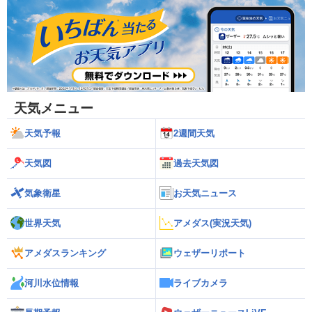
天気メニュー
天気予報
2週間天気
天気図
過去天気図
気象衛星
お天気ニュース
世界天気
アメダス(実況天気)
アメダスランキング
ウェザーリポート
河川水位情報
ライブカメラ