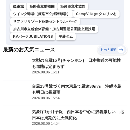
姫路城
姫路市立動物園
姫路市立水族館
ウインク球場（姫路市立姫路球場）
CampVillage タロリン村
サファリリゾート姫路セントラルパーク
加古川市立総合体育館・加古川運動公園陸上競技場
RVパークJUBILATIONS
平荘ダム
最新のお天気ニュース
もっと読む
大型の台風15号(チャンホン) 日本接近の可能性
も進路は定まらず
2026.08.06 16:11
台風13号近づく南大東島で風速30m/s 沖縄本島
も明日は暴風雨
2026.08.06 15:54
気象庁1か月予報 西日本を中心に残暑厳しい 北
日本は周期的に天気変化
2026.08.06 14:54