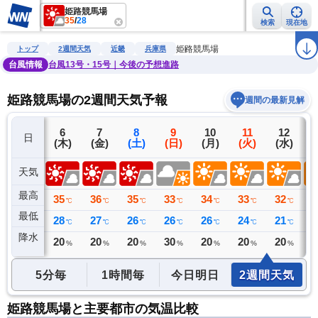
姫路競馬場
35
/
28
検索
現在地
雨雲レーダー
台風情報
地震情報
警報・注意報
2週間天気
ラ
姫路競馬場
トップ
2週間天気
近畿
兵庫県
台風情報
台風13号・15号｜今後の予想進路
姫路競馬場の2週間天気予報
週間の最新見解
5
6
7
8
9
10
11
12
日
(水)
(木)
(金)
(土)
(日)
(月)
(火)
(水)
(
天気
最高
35
35
36
35
33
34
33
32
3
℃
℃
℃
℃
℃
℃
℃
℃
最低
26
28
27
26
26
26
24
21
2
℃
℃
℃
℃
℃
℃
℃
℃
降水
0
20
20
20
30
20
20
20
2
ミリ
%
%
%
%
%
%
%
5分毎
1時間毎
今日明日
2週間天気
姫路競馬場と主要都市の気温比較