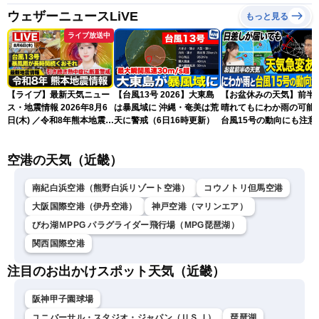
ウェザーニュースLiVE
もっと見る
ライブ放送中
【ライブ】最新天気ニュー
【台風13号 2026】大東島
【お盆休みの天気】前半
ス・地震情報 2026年8月6
は暴風域に 沖縄・奄美は荒
晴れてもにわか雨の可能
日(木) ／令和8年熊本地震情
天に警戒（6日16時更新）
台風15号の動向にも注意
報 台風13号暴風雨が長時間
続くおそれ〈ウェザーニュ
空港の天気（近畿）
ースLiVEイブニング・小林
李衣奈／本田竜也〉
南紀白浜空港（熊野白浜リゾート空港）
コウノトリ但馬空港
大阪国際空港（伊丹空港）
神戸空港（マリンエア）
びわ湖ＭPPG パラグライダー飛行場（MPG琵琶湖）
関西国際空港
注目のお出かけスポット天気（近畿）
阪神甲子園球場
ユニバーサル・スタジオ・ジャパン（ＵＳＪ）
琵琶湖