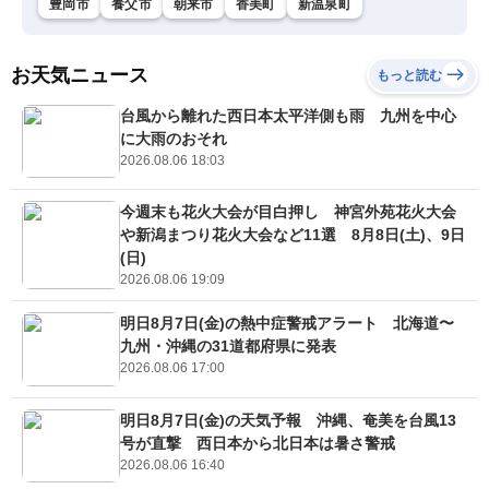
豊岡市
養父市
朝来市
香美町
新温泉町
お天気ニュース
もっと読む
台風から離れた西日本太平洋側も雨 九州を中心
に大雨のおそれ
2026.08.06 18:03
今週末も花火大会が目白押し 神宮外苑花火大会
や新潟まつり花火大会など11選 8月8日(土)、9日
(日)
2026.08.06 19:09
明日8月7日(金)の熱中症警戒アラート 北海道〜
九州・沖縄の31道都府県に発表
2026.08.06 17:00
明日8月7日(金)の天気予報 沖縄、奄美を台風13
号が直撃 西日本から北日本は暑さ警戒
2026.08.06 16:40