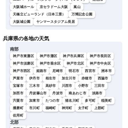
大阪城ホール
京セラドーム大阪
嵐山
天橋立ビューランド（日本三景）
万博記念公園
大阪城公園
ヤンマースタジアム長居
兵庫県の各地の天気
南部
神戸市東灘区
神戸市灘区
神戸市兵庫区
神戸市長田区
神戸市須磨区
神戸市垂水区
神戸市北区
神戸市中央区
神戸市西区
姫路市
尼崎市
明石市
西宮市
洲本市
芦屋市
伊丹市
相生市
加古川市
赤穂市
西脇市
宝塚市
三木市
高砂市
川西市
小野市
三田市
加西市
丹波篠山市
丹波市
南あわじ市
淡路市
宍粟市
加東市
たつの市
猪名川町
多可町
稲美町
播磨町
市川町
福崎町
神河町
太子町
上郡町
佐用町
北部