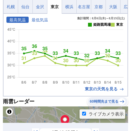
札幌
仙台
金沢
東京
横浜
名古屋
京都
大阪
広
集計期間：8月6日(木)～8月15日(土)
最高気温
最低気温
姫路競馬場
東京
東京の天気を見る
雨雲レーダー
60時間先まで見る