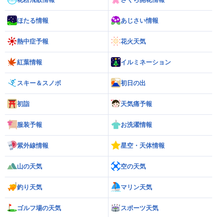
ほたる情報
あじさい情報
熱中症予報
花火天気
紅葉情報
イルミネーション
スキー＆スノボ
初日の出
初詣
天気痛予報
服装予報
お洗濯情報
紫外線情報
星空・天体情報
山の天気
空の天気
釣り天気
マリン天気
ゴルフ場の天気
スポーツ天気