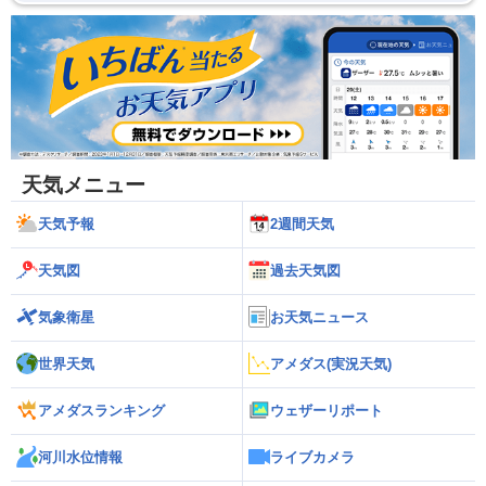
天気メニュー
天気予報
2週間天気
天気図
過去天気図
気象衛星
お天気ニュース
世界天気
アメダス(実況天気)
アメダスランキング
ウェザーリポート
河川水位情報
ライブカメラ