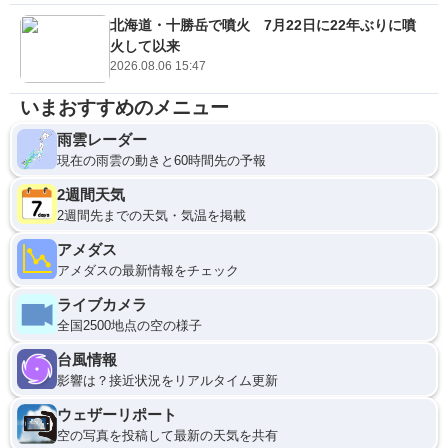
北海道・十勝岳で噴火 7月22日に22年ぶりに噴
火して以来
2026.08.06 15:47
いまおすすめのメニュー
雨雲レーダー
現在の雨雲の動きと60時間先の予報
2週間天気
2週間先までの天気・気温を掲載
アメダス
アメダスの最新情報をチェック
ライブカメラ
全国2500地点の空の様子
台風情報
影響は？接近状況をリアルタイム更新
ウェザーリポート
空の写真を投稿して最新の天気を共有