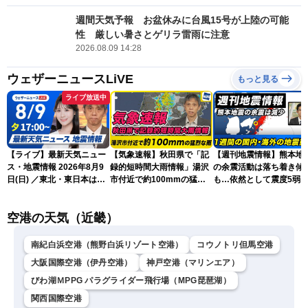
週間天気予報 お盆休みに台風15号が上陸の可能
性 厳しい暑さとゲリラ雷雨に注意
2026.08.09 14:28
ウェザーニュースLiVE
もっと見る
ライブ放送中
【ライブ】最新天気ニュー
【気象速報】秋田県で「記
【週刊地震情報】熊本地
ス・地震情報 2026年8月9
録的短時間大雨情報」湯沢
の余震活動は落ち着き傾
日(日) ／東北・東日本は急
市付近で約100mmの猛烈
も…依然として震度5弱
な雷雨に注意〈ウェザーニ
な雨
戒
ュースLiVEイブニング・戸
空港の天気（近畿）
北美月／芳野達郎〉
南紀白浜空港（熊野白浜リゾート空港）
コウノトリ但馬空港
大阪国際空港（伊丹空港）
神戸空港（マリンエア）
びわ湖ＭPPG パラグライダー飛行場（MPG琵琶湖）
関西国際空港