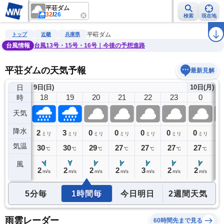
平荘ダム
32
/
26
検索
現在地
雨雲レーダー
台風情報
地震情報
警報・注意報
2週間天気
ラ
平荘ダム
トップ
近畿
兵庫県
台風情報
台風13号・15号・16号｜今後の予想進路
平荘ダムの天気予報
最新見解
日
9日(日)
10日(月)
17
18
19
20
21
22
23
0
時
天気
降水
0
2
3
0
0
0
0
0
0
ミリ
ミリ
ミリ
ミリ
ミリ
ミリ
ミリ
ミリ
気温
31
30
30
29
27
27
27
27
2
℃
℃
℃
℃
℃
℃
℃
℃
風
2
2
2
2
2
3
2
2
2
m/s
m/s
m/s
m/s
m/s
m/s
m/s
m/s
5分毎
1時間毎
今日明日
2週間天気
雨雲レーダー
60時間先まで見る