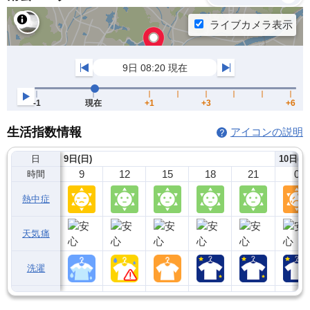
生活指数情報
アイコンの説明
日
9日(日)
10日(月
9
12
15
18
21
0
時間
熱中症
天気痛
洗濯