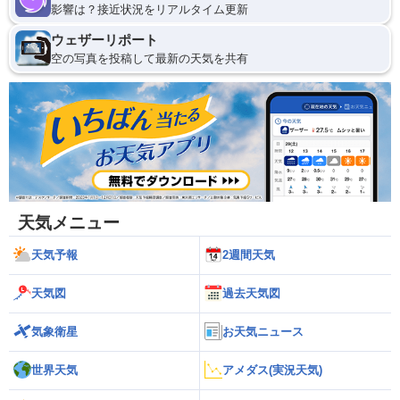
影響は？接近状況をリアルタイム更新
ウェザーリポート
空の写真を投稿して最新の天気を共有
天気メニュー
天気予報
2週間天気
天気図
過去天気図
気象衛星
お天気ニュース
世界天気
アメダス(実況天気)