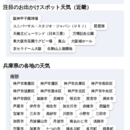
注目のお出かけスポット天気（近畿）
阪神甲子園球場
ユニバーサル・スタジオ・ジャパン（ＵＳＪ）
琵琶湖
天橋立ビューランド（日本三景）
万博記念公園
東大阪市花園ラグビー場
嵐山
大阪城ホール
京セラドーム大阪
生駒山上遊園地
兵庫県の各地の天気
南部
神戸市東灘区
神戸市灘区
神戸市兵庫区
神戸市長田区
神戸市須磨区
神戸市垂水区
神戸市北区
神戸市中央区
神戸市西区
姫路市
尼崎市
明石市
西宮市
洲本市
芦屋市
伊丹市
相生市
加古川市
赤穂市
西脇市
宝塚市
三木市
高砂市
川西市
小野市
三田市
加西市
丹波篠山市
丹波市
南あわじ市
淡路市
宍粟市
加東市
たつの市
猪名川町
多可町
稲美町