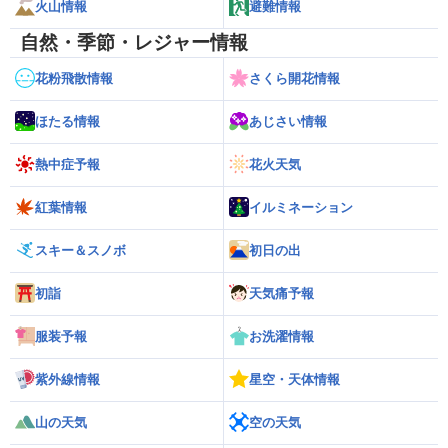
火山情報
避難情報
自然・季節・レジャー情報
花粉飛散情報
さくら開花情報
ほたる情報
あじさい情報
熱中症予報
花火天気
紅葉情報
イルミネーション
スキー＆スノボ
初日の出
初詣
天気痛予報
服装予報
お洗濯情報
紫外線情報
星空・天体情報
山の天気
空の天気