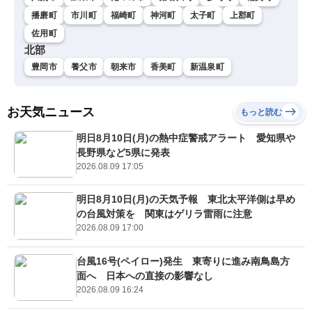
播磨町
市川町
福崎町
神河町
太子町
上郡町
佐用町
北部
豊岡市
養父市
朝来市
香美町
新温泉町
お天気ニュース
もっと読む
明日8月10日(月)の熱中症警戒アラート 愛知県や
長野県など5県に発表
2026.08.09 17:05
明日8月10日(月)の天気予報 東北太平洋側は早め
の台風対策を 関東はゲリラ雷雨に注意
2026.08.09 17:00
台風16号(ペイロー)発生 東寄りに進み南鳥島方
面へ 日本への直接の影響なし
2026.08.09 16:24