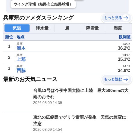
ウインク球場（姫路市立姫路球場）
兵庫県のアメダスランキング
もっと見る
気温
降水量
風
降雪量
湿度
順位
地点
観測値
兵庫
14:36
1
洲本
36.2℃
兵庫
13:46
2
上郡
35.1℃
兵庫
14:11
3
西脇
34.9℃
最新のお天気ニュース
もっと読む
台風13号は今夜中国大陸に上陸 最大500mmの大
雨のおそれ
2026.08.09 14:39
東北の広範囲でゲリラ雷雨が発生 天気の急変に
注意
2026.08.09 14:54