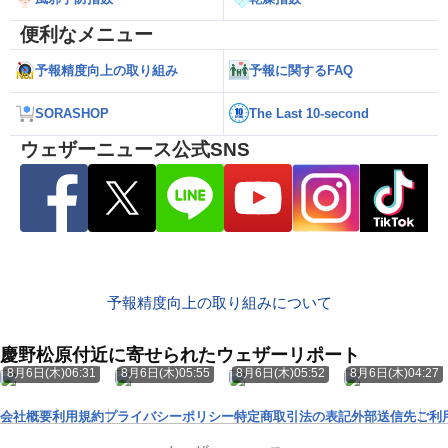
便利なメニュー
予報精度向上の取り組み
予報に関するFAQ
SORASHOP
The Last 10-second
ウェザーニュース公式SNS
予報精度向上の取り組みについて
慶野松原付近に寄せられたウェザーリポート
8月6日(木)06:31
8月6日(木)05:55
8月6日(木)05:52
8月6日(木)04:27
会社概要
利用規約
プライバシーポリシー
特定商取引法の表記
外部送信先
ご利