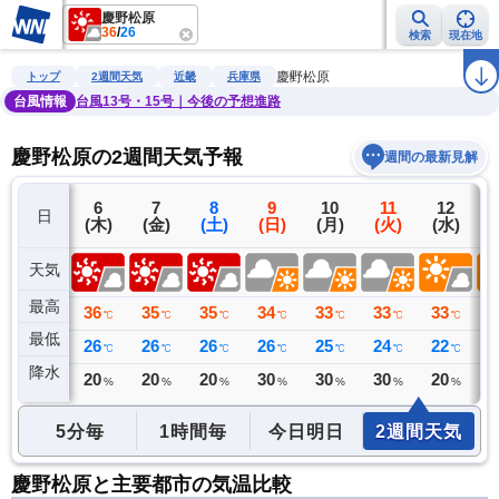
慶野松原
36
/
26
検索
現在地
雨雲レーダー
台風情報
地震情報
警報・注意報
2週間天気
ラ
慶野松原
トップ
2週間天気
近畿
兵庫県
台風情報
台風13号・15号｜今後の予想進路
慶野松原の2週間天気予報
週間の最新見解
5
6
7
8
9
10
11
12
日
(水)
(木)
(金)
(土)
(日)
(月)
(火)
(水)
(
天気
最高
37
36
35
35
34
33
33
33
3
℃
℃
℃
℃
℃
℃
℃
℃
最低
24
26
26
26
26
25
24
22
2
℃
℃
℃
℃
℃
℃
℃
℃
降水
0
20
20
20
30
30
30
20
2
ミリ
%
%
%
%
%
%
%
5分毎
1時間毎
今日明日
2週間天気
慶野松原と主要都市の気温比較