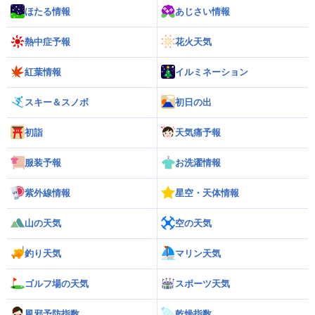
ほたる情報
あじさい情報
熱中症予報
花火天気
紅葉情報
イルミネーション
スキー＆スノボ
初日の出
初詣
天気痛予報
服装予報
お洗濯情報
紫外線情報
星空・天体情報
山の天気
空の天気
釣り天気
マリン天気
ゴルフ場の天気
スポーツ天気
風邪予防指数
乾燥指数