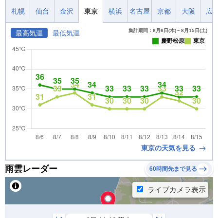
札幌
仙台
金沢
東京
横浜
名古屋
京都
大阪
広
集計期間：8月6日(木)～8月15日(土)
最高気温
最低気温
慶野松原
東京
東京の天気を見る
雨雲レーダー
60時間先まで見る