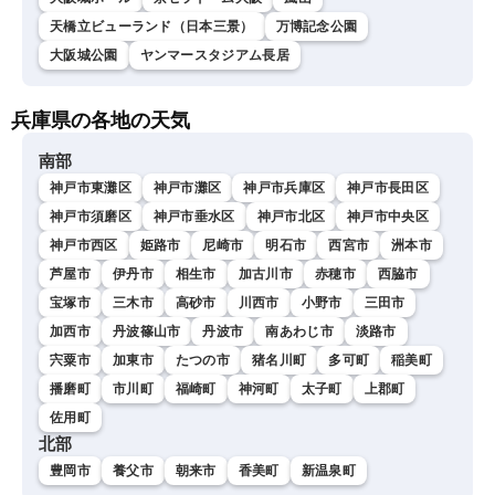
天橋立ビューランド（日本三景）
万博記念公園
大阪城公園
ヤンマースタジアム長居
兵庫県の各地の天気
南部
神戸市東灘区
神戸市灘区
神戸市兵庫区
神戸市長田区
神戸市須磨区
神戸市垂水区
神戸市北区
神戸市中央区
神戸市西区
姫路市
尼崎市
明石市
西宮市
洲本市
芦屋市
伊丹市
相生市
加古川市
赤穂市
西脇市
宝塚市
三木市
高砂市
川西市
小野市
三田市
加西市
丹波篠山市
丹波市
南あわじ市
淡路市
宍粟市
加東市
たつの市
猪名川町
多可町
稲美町
播磨町
市川町
福崎町
神河町
太子町
上郡町
佐用町
北部
豊岡市
養父市
朝来市
香美町
新温泉町