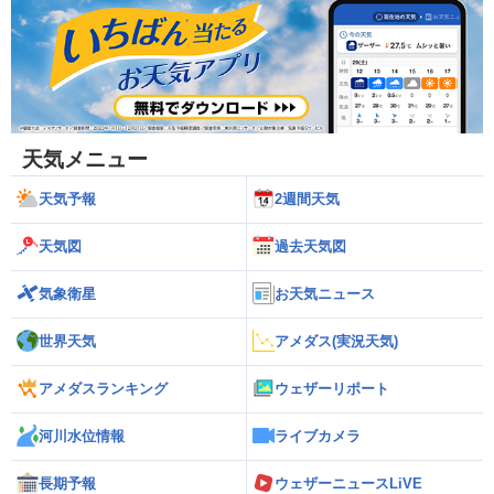
天気メニュー
天気予報
2週間天気
天気図
過去天気図
気象衛星
お天気ニュース
世界天気
アメダス(実況天気)
アメダスランキング
ウェザーリポート
河川水位情報
ライブカメラ
長期予報
ウェザーニュースLiVE