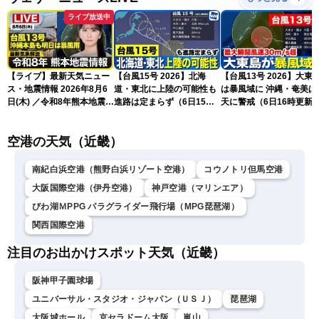
ライブ放送中
【ライブ】最新天気ニュー
【台風15号 2026】北海
【台風13号 2026】大東
ス・地震情報 2026年8月6
道・東北に上陸の可能性も
は暴風域に 沖縄・奄美は荒
日(木) ／令和8年熊本地震情
進路は定まらず（6日15時
天に警戒（6日16時更新
報 沖縄・奄美を台風13号
更新）
が直撃〈ウェザーニュース
空港の天気（近畿）
LiVEムーン・駒木結衣／本
田竜也〉
南紀白浜空港（熊野白浜リゾート空港）
コウノトリ但馬空港
大阪国際空港（伊丹空港）
神戸空港（マリンエア）
びわ湖ＭPPG パラグライダー飛行場（MPG琵琶湖）
関西国際空港
注目のお出かけスポット天気（近畿）
阪神甲子園球場
ユニバーサル・スタジオ・ジャパン（ＵＳＪ）
琵琶湖
大阪城ホール
京セラドーム大阪
嵐山