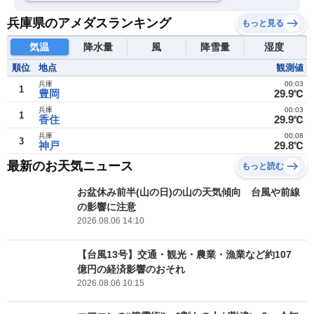
兵庫県のアメダスランキング
もっと見る
気温
降水量
風
降雪量
湿度
順位
地点
観測値
兵庫
00:03
1
豊岡
29.9℃
兵庫
00:03
1
香住
29.9℃
兵庫
00:08
3
神戸
29.8℃
最新のお天気ニュース
もっと読む
お盆休み前半(山の日)の山の天気傾向 台風や前線
の影響に注意
2026.08.06 14:10
【台風13号】交通・観光・農業・漁業など約107
億円の経済影響のおそれ
2026.08.06 10:15