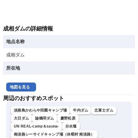
成相ダムの詳細情報
地点名称
成相ダム
所在地
地図を見る
周辺のおすすめスポット
淡路島かわらや田園キャンプ場
牛内ダム
北富士ダム
大日ダム
諭鶴羽ダム
慶野松原
UN REAL-camp＆sauna-
分水堰
南淡路シーサイドキャンプ場（休暇村 南淡路）