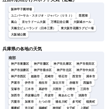
阪神甲子園球場
ユニバーサル・スタジオ・ジャパン（ＵＳＪ）
琵琶湖
嵐山
京セラドーム大阪
万博記念公園
大阪城ホール
天橋立ビューランド（日本三景）
東大阪市花園ラグビー場
大阪城公園
兵庫県の各地の天気
南部
神戸市東灘区
神戸市灘区
神戸市兵庫区
神戸市長田区
神戸市須磨区
神戸市垂水区
神戸市北区
神戸市中央区
神戸市西区
姫路市
尼崎市
明石市
西宮市
洲本市
芦屋市
伊丹市
相生市
加古川市
赤穂市
西脇市
宝塚市
三木市
高砂市
川西市
小野市
三田市
加西市
丹波篠山市
丹波市
南あわじ市
淡路市
宍粟市
加東市
たつの市
猪名川町
多可町
稲美町
播磨町
市川町
福崎町
神河町
太子町
上郡町