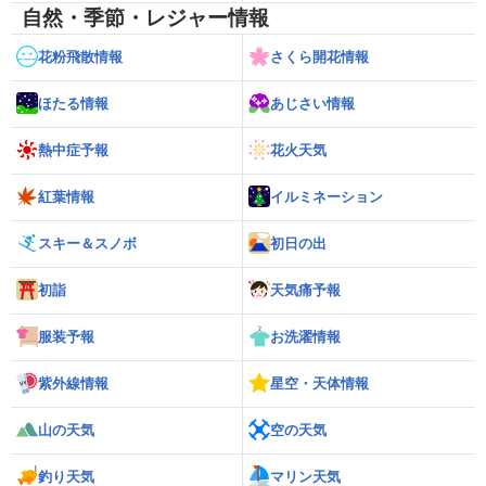
自然・季節・レジャー情報
花粉飛散情報
さくら開花情報
ほたる情報
あじさい情報
熱中症予報
花火天気
紅葉情報
イルミネーション
スキー＆スノボ
初日の出
初詣
天気痛予報
服装予報
お洗濯情報
紫外線情報
星空・天体情報
山の天気
空の天気
釣り天気
マリン天気