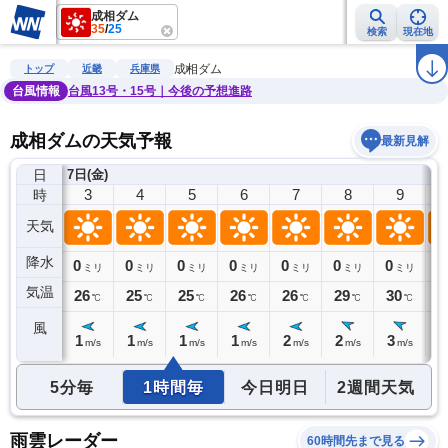
成相ダム
35
/
25
検索
現在地
雨雲レーダー
台風情報
地震情報
警報・注意報
2週間天気
ラ
成相ダム
トップ
近畿
兵庫県
台風情報
台風13号・15号｜今後の予想進路
成相ダムの天気予報
最新見解
日
7日(金)
2
3
4
5
6
7
8
9
時
天気
降水
0
0
0
0
0
0
0
0
0
ミリ
ミリ
ミリ
ミリ
ミリ
ミリ
ミリ
ミリ
気温
25
26
25
25
26
26
29
30
3
℃
℃
℃
℃
℃
℃
℃
℃
風
1
1
1
1
1
2
2
3
3
m/s
m/s
m/s
m/s
m/s
m/s
m/s
m/s
5分毎
1時間毎
今日明日
2週間天気
雨雲レーダー
60時間先まで見る