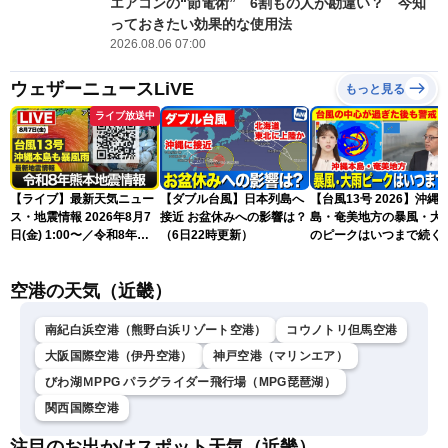
エアコンの“節電術” 6割もの人が勘違い？ 今知
っておきたい効果的な使用法
2026.08.06 07:00
ウェザーニュースLiVE
もっと見る
ライブ放送中
【ライブ】最新天気ニュー
【ダブル台風】日本列島へ
【台風13号 2026】沖縄
ス・地震情報 2026年8月7
接近 お盆休みへの影響は？
島・奄美地方の暴風・大
日(金) 1:00〜／令和8年熊
（6日22時更新）
のピークはいつまで続く
本地震情報 台風13号が沖
（6日18時更新）
縄に接近〈ウェザーニュー
空港の天気（近畿）
スLiVE〉
南紀白浜空港（熊野白浜リゾート空港）
コウノトリ但馬空港
大阪国際空港（伊丹空港）
神戸空港（マリンエア）
びわ湖ＭPPG パラグライダー飛行場（MPG琵琶湖）
関西国際空港
注目のお出かけスポット天気（近畿）