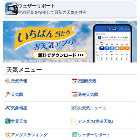
ウェザーリポート
空の写真を投稿して最新の天気を共有
天気メニュー
天気予報
2週間天気
天気図
過去天気図
気象衛星
お天気ニュース
世界天気
アメダス(実況天気)
アメダスランキング
ウェザーリポート