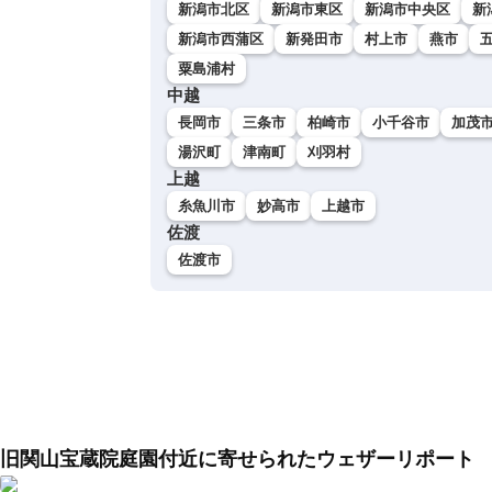
新潟市北区
新潟市東区
新潟市中央区
新
新潟市西蒲区
新発田市
村上市
燕市
粟島浦村
中越
長岡市
三条市
柏崎市
小千谷市
加茂
湯沢町
津南町
刈羽村
上越
糸魚川市
妙高市
上越市
佐渡
佐渡市
旧関山宝蔵院庭園付近に寄せられたウェザーリポート