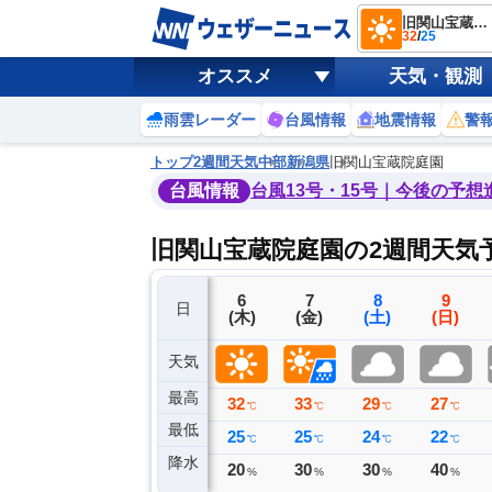
旧関山宝蔵院庭園
32
/
25
オススメ
天気・観測
雨雲レーダー
台風情報
地震情報
警
トップ
2週間天気
中部
新潟県
旧関山宝蔵院庭園
台風情報
台風13号・15号｜今後の予想
旧関山宝蔵院庭園の2週間天気
3
4
5
6
7
8
9
日
(月)
(火)
(水)
(木)
(金)
(土)
(日)
天気
最高
30
31
31
32
33
29
27
℃
℃
℃
℃
℃
℃
℃
最低
23
24
22
25
25
24
22
℃
℃
℃
℃
℃
℃
℃
降水
0
0
0
20
30
30
40
ミリ
ミリ
ミリ
%
%
%
%