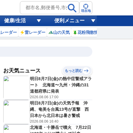
現在地
健康/生活
便利メニュー
風レーダー
雷レーダー
山の天気
花粉飛散情報
世界天気
お天気ニュース
もっと読む
17
18
19
20
明日8月7日(金)の熱中症警戒アラ
(月)
(火)
(水)
(木)
予報の
ート 北海道〜九州・沖縄の31
E
E
E
D
信頼度
高
道都府県に発表
A
2026.08.06 17:00
B
明日8月7日(金)の天気予報 沖
C
9
29
29
28
D
縄、奄美を台風13号が直撃 西
℃
℃
℃
℃
E
日本から北日本は暑さ警戒
2
22
22
21
低
℃
℃
℃
℃
2026.08.06 16:40
？
0
30
30
30
北海道・十勝岳で噴火 7月22日
%
%
%
%