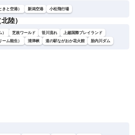
ときと空港）
新潟空港
小松飛行場
（北陸）
ム）
芝政ワールド
笹川流れ
上越国際プレイランド
リーム能生）
清津峡
道の駅ながおか花火館
胎内川ダム