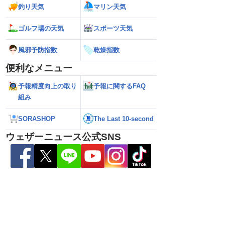
釣り天気
マリン天気
県天草･芦北地方で
【雨情報】関東は通勤通学時も弱い雨
【台風15号 202
本県や長崎県、鹿児島県
日中は再び雨降りやすい
近づいてくる可能
ゴルフ場の天気
スポーツ天気
（6日3時更新）
風邪予防指数
乾燥指数
便利なメニュー
予報精度向上の取り
予報に関するFAQ
組み
SORASHOP
The Last 10-second
ウェザーニュース公式SNS