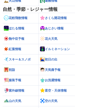
火山情報
避難情報
自然・季節・レジャー情報
花粉飛散情報
さくら開花情報
ほたる情報
あじさい情報
熱中症予報
花火天気
紅葉情報
イルミネーション
スキー＆スノボ
初日の出
初詣
天気痛予報
服装予報
お洗濯情報
紫外線情報
星空・天体情報
山の天気
空の天気