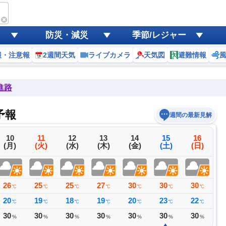
防災・減災
季節/レジャー
報・注意報
2週間天気
ライブカメラ
天気図
避難情報
進路
予報
週間の最新見解
10
11
12
13
14
15
16
(月)
(火)
(水)
(木)
(金)
(土)
(日)
26
25
25
27
30
30
30
2
℃
℃
℃
℃
℃
℃
℃
20
19
18
19
20
23
22
2
℃
℃
℃
℃
℃
℃
℃
30
30
30
30
30
30
30
4
%
%
%
%
%
%
%