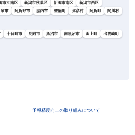
潟市江南区
新潟市秋葉区
新潟市南区
新潟市西区
五泉市
阿賀野市
胎内市
聖籠町
弥彦村
阿賀町
関川村
市
十日町市
見附市
魚沼市
南魚沼市
田上町
出雲崎町
予報精度向上の取り組みについて