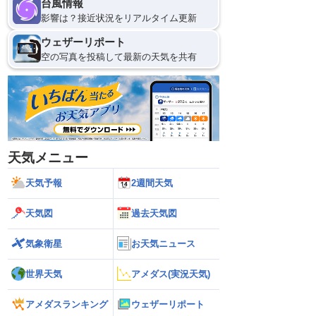
台風情報
影響は？接近状況をリアルタイム更新
ウェザーリポート
空の写真を投稿して最新の天気を共有
天気メニュー
天気予報
2週間天気
天気図
過去天気図
気象衛星
お天気ニュース
世界天気
アメダス(実況天気)
アメダスランキング
ウェザーリポート