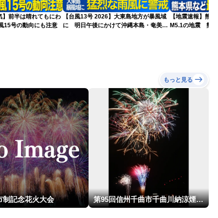
気】前半は晴れてもにわ
【台風13号 2026】大東島地方が暴風域
【地震速報】熊本
風15号の動向にも注意
に 明日午後にかけて沖縄本島・奄美通
M5.1の地震 熊
過する見込み 早めの備えを ※8月6日
で震度4を観測
10時更新
もっと見る
市制記念花火大会
第95回信州千曲市千曲川納涼煙火大会